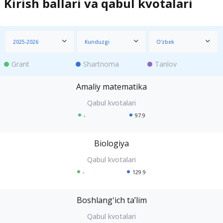
Kirish ballari va qabul kvotalari
2025-2026
Kunduzgi
O‘zbek
Grant
Shartnoma
Tanlov
Amaliy matematika
-
97.9
Biologiya
-
129.9
Boshlangʻich taʼlim