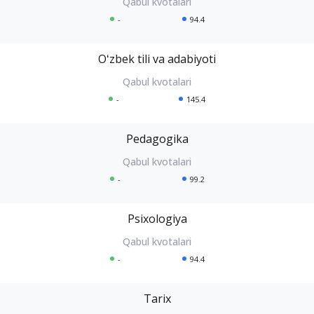
-
94.4
Oʻzbek tili va adabiyoti
-
145.4
Pedagogika
-
99.2
Psixologiya
-
94.4
Tarix