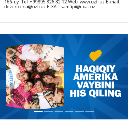
166-uy. Tel: +99895 826 82 12 Web: www.uzfi.uz E-mail:
devonxona@uzfi.uz E-XAT:samfipi@exat.uz