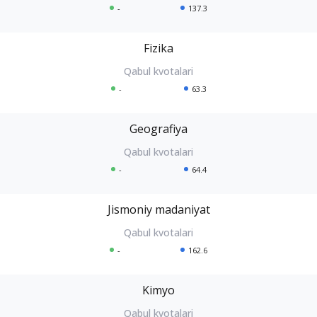
-
137.3
Fizika
-
63.3
Geografiya
-
64.4
Jismoniy madaniyat
-
162.6
Kimyo