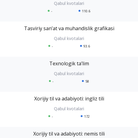
-
110.6
Tasviriy sanʼat va muhandislik grafikasi
-
93.6
Texnologik taʼlim
-
58
Xorijiy til va adabiyoti: ingliz tili
-
172
Xorijiy til va adabiyoti: nemis tili