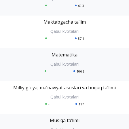
-
62.3
Maktabgacha taʼlim
-
87.1
Matematika
-
106.2
Milliy gʻoya, maʼnaviyat asoslari va huquq taʼlimi
-
117
Musiqa taʼlimi