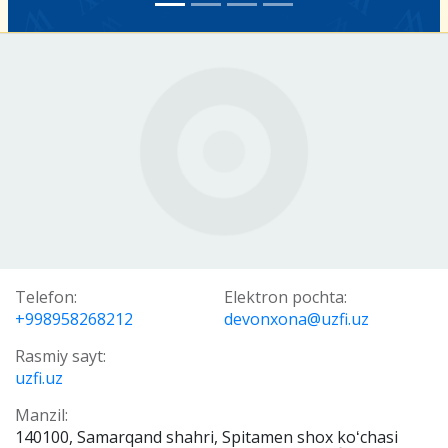
Telefon:
Elektron pochta:
+998958268212
devonxona@uzfi.uz
Rasmiy sayt:
uzfi.uz
Manzil:
140100, Samarqand shahri, Spitamen shox koʻchasi