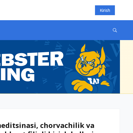
Kirish
ditsinasi, chorvachilik va