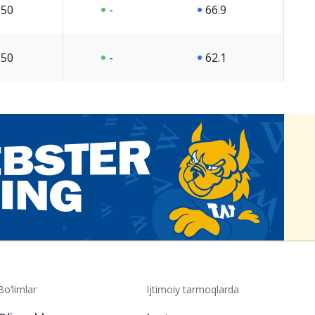
50
-
66.9
50
-
62.1
Bo‘limlar
Ijtimoiy tarmoqlarda