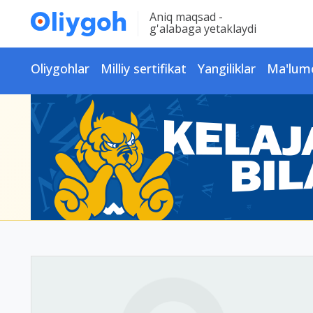
Aniq maqsad -
g'alabaga yetaklaydi
Oliygohlar
Milliy sertifikat
Yangiliklar
Ma'lum