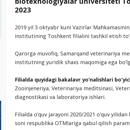
biotexnologiyalar universiteti Tos
2023
2019 yil 3 oktyabr kuni Vazirlar Mahkamasini
institutining Toshkent filialini tashkil etish to‘
Qarorga muvofiq, Samarqand veterinariya medit
institutning yuridik shaxs maqomiga ega bo‘lg
Filialda quyidagi bakalavr yo‘nalishlari bo‘yi
Zooinjeneriya, Veterinariya meditsinasi, Veteri
diagnostikasi va laboratoriya ishlari.
Filialda o‘quv jarayoni 2020/2021 o‘quv yilida
soni respublika OTMlariga qabul qilish parame