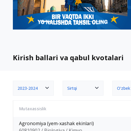
Kirish ballari va qabul kvotalari
2023-2024
Sirtqi
O‘zbek
Mutaxassislik
Agronomiya (yem-xashak ekinlari)
60810902 / Biologiya / Kimyo