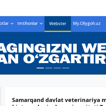
otlar
Imtihonlar
My.Oliygoh.uz
Webster
Samarqand davlat veterinariya me