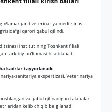
hkent filiali kirish ballari
ng «Samarqand veterinariya meditsinasi
g‘risida"gi qarori qabul qilindi.
sinasi institutining Toshkent filiali
an tarkibiy bo‘linmasi hisoblanadi.
cha kadrlar tayyorlanadi:
nariya-sanitariya ekspertizasi, Veterinariya
n boshlangan va qabul qilinadigan talabalar
trlaridan kelib chiqib belgilanadi.