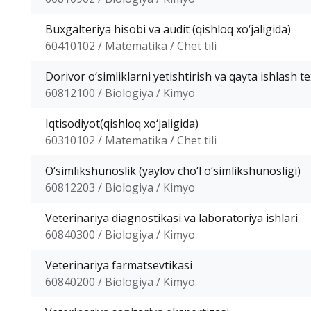
Buxgalteriya hisobi va audit (qishloq xo‘jaligida)
60410102 / Matematika / Chet tili
Dorivor o‘simliklarni yetishtirish va qayta ishlash t
60812100 / Biologiya / Kimyo
Iqtisodiyot(qishloq xo‘jaligida)
60310102 / Matematika / Chet tili
O‘simlikshunoslik (yaylov cho‘l o‘simlikshunosligi)
60812203 / Biologiya / Kimyo
Veterinariya diagnostikasi va laboratoriya ishlari
60840300 / Biologiya / Kimyo
Veterinariya farmatsevtikasi
60840200 / Biologiya / Kimyo