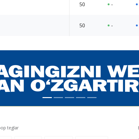
50
-
50
-
p teglar