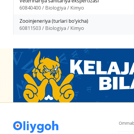
Veterinariya sanitariya ekspertizasi
60840400 / Biologiya / Kimyo
Zooinjeneriya (turlari bo‘yicha)
60811503 / Biologiya / Kimyo
Ommabo