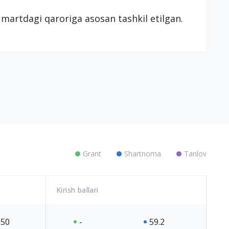
28 martdagi qaroriga asosan tashkil etilgan.
Grant
Shartnoma
Tanlov
Kirish ballari
50
-
59.2