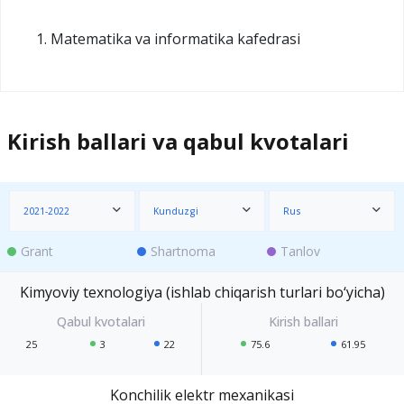
Matematika va informatika kafedrasi
Kirish ballari va qabul kvotalari
2021-2022
Kunduzgi
Rus
Grant
Shartnoma
Tanlov
Kimyoviy texnologiya (ishlab chiqarish turlari bo‘yicha)
25
3
22
75.6
61.95
Konchilik elektr mexanikasi