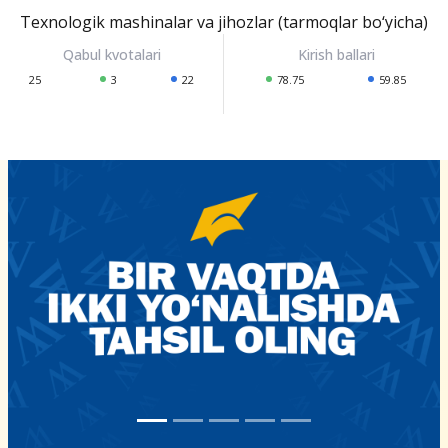
Texnologik mashinalar va jihozlar (tarmoqlar bo‘yicha)
25
3
22
78.75
59.85