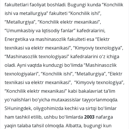
fakultetlari faoliyat boshladi. Bugungi kunda “Konchilik
ishi va metallurgiya” fakulteti “Konchilik ishi”,
“Metallurgiya”, “Konchilik elektr mexanikasi”,
“Umumkasbiy va lqtisodiy fanlar” kafedralarini,
Energetika va mashinasozlik fakulteti esa “Elektr
texnikasi va elektr mexanikasi”, “Kimyoviy texnologiya”,
“Mashinasozlik texnologiyasi” kafedralarini oʻz ichiga
oladi. Ayni vaqtda kunduzgi boʻlimda “Mashinasozlik
texnologiyalari”, “Konchilik ishi”, “Metallurgiya”, “Elektr
texnikasi va elektr mexanikasi”, “Kimyoviy texnologiya”,
“Konchilik elektr mexanikasi” kabi bakalavriat ta’lim
yoʻnalishlari boʻyicha mutaxassislar tayyorlanmoqda.
SHuningdek, oliygohimizda kechki va sirtqi boʻlimlar
ham tashkil etilib, ushbu boʻlimlarda
2003
nafarga
yaqin talaba tahsil olmoqda. Albatta, bugungi kun