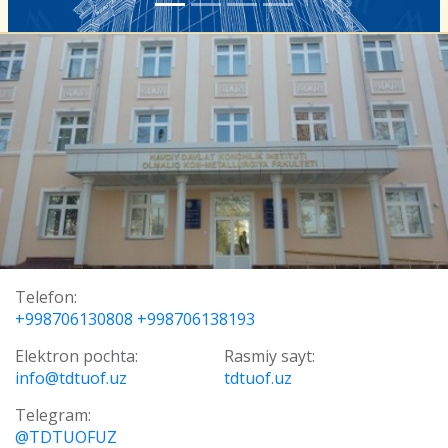
Telefon:
+998706130808 +998706138193
Elektron pochta:
Rasmiy sayt:
info@tdtuof.uz
tdtuof.uz
Telegram:
@TDTUOFUZ