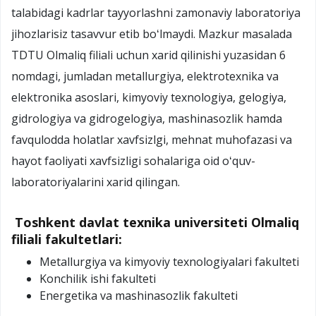
talabidagi kadrlar tayyorlashni zamonaviy laboratoriya
jihozlarisiz tasavvur etib boʻlmaydi. Mazkur masalada
TDTU Olmaliq filiali uchun xarid qilinishi yuzasidan 6
nomdagi, jumladan metallurgiya, elektrotexnika va
elektronika asoslari, kimyoviy texnologiya, gelogiya,
gidrologiya va gidrogelogiya, mashinasozlik hamda
favqulodda holatlar xavfsizlgi, mehnat muhofazasi va
hayot faoliyati xavfsizligi sohalariga oid oʻquv-
laboratoriyalarini xarid qilingan.
Toshkent davlat texnika universiteti Olmaliq
filiali fakultetlari:
Metallurgiya va kimyoviy texnologiyalari fakulteti
Konchilik ishi fakulteti
Energetika va mashinasozlik fakulteti