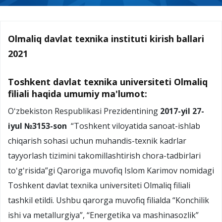
Olmaliq davlat texnika instituti kirish ballari
2021
Toshkent davlat texnika universiteti Olmaliq
filiali haqida umumiy ma'lumot:
Oʻzbekiston Respublikasi Prezidentining
2017-yil 27-
iyul №3153-son
“Toshkent viloyatida sanoat-ishlab
chiqarish sohasi uchun muhandis-texnik kadrlar
tayyorlash tizimini takomillashtirish chora-tadbirlari
toʻgʻrisida”gi Qaroriga muvofiq Islom Karimov nomidagi
Toshkent davlat texnika universiteti Olmaliq filiali
tashkil etildi. Ushbu qarorga muvofiq filialda “Konchilik
ishi va metallurgiya”, “Energetika va mashinasozlik”