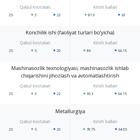
25
3
22
81.9
63
Konchilik ishi (faoliyat turlari bo‘yicha)
25
5
20
84
66.15
Mashinasozlik texnologiyasi, mashinasozlik ishlab
chiqarishini jihozlash va avtomatlashtirish
25
3
22
90.3
66.15
Metallurgiya
25
5
20
78.75
64.05