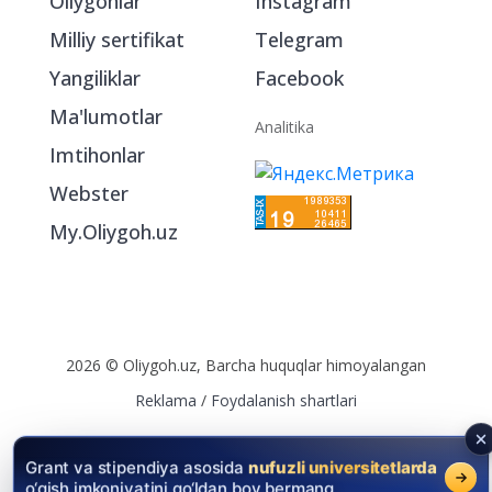
Oliygohlar
Instagram
Milliy sertifikat
Telegram
Yangiliklar
Facebook
Ma'lumotlar
Analitika
Imtihonlar
Webster
My.Oliygoh.uz
2026 © Oliygoh.uz, Barcha huquqlar himoyalangan
Reklama
/
Foydalanish shartlari
Grant va stipendiya asosida
nufuzli universitetlarda
o‘qish imkoniyatini qo‘ldan boy bermang.