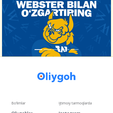
Bo‘limlar
Ijtimoiy tarmoqlarda