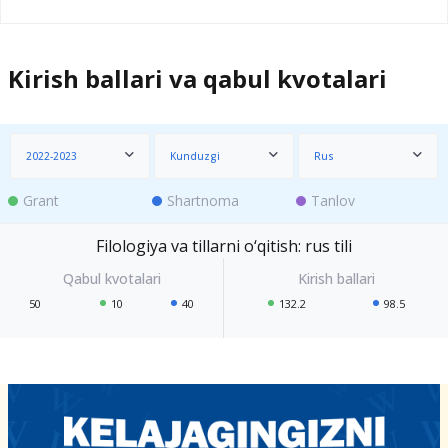
Kirish ballari va qabul kvotalari
2022-2023
Kunduzgi
Rus
Grant
Shartnoma
Tanlov
Filologiya va tillarni o‘qitish: rus tili
50
10
40
132.2
98.5