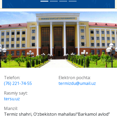
Telefon:
Elektron pochta:
(76) 221-74-55
termizdu@umail.uz
Rasmiy sayt:
tersu.uz
Manzil:
Termiz shahri, O‘zbekiston mahallasi“Barkamol avlod”