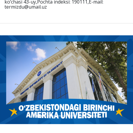
ko‘chasi 43-uy,Pochta indeksi: 190111,E-mail:
termizdu@umail.uz