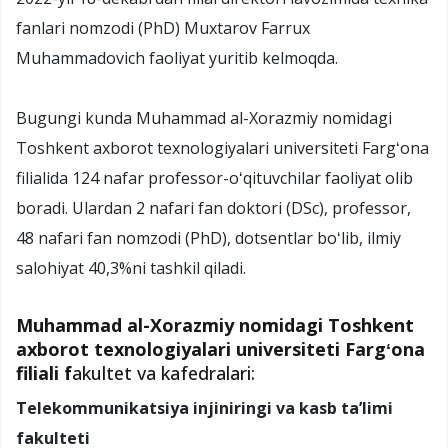
fanlari nomzodi (PhD) Muxtarov Farrux
Muhammadovich faoliyat yuritib kelmoqda.
Bugungi kunda Muhammad al-Xorazmiy nomidagi
Toshkent axborot texnologiyalari universiteti Fargʻona
filialida 124 nafar professor-oʻqituvchilar faoliyat olib
boradi. Ulardan 2 nafari fan doktori (DSc), professor,
48 nafari fan nomzodi (PhD), dotsentlar boʻlib, ilmiy
salohiyat 40,3%ni tashkil qiladi.
Muhammad al-Xorazmiy nomidagi Toshkent
axborot texnologiyalari universiteti Fargʻona
filiali f
akultet va kafedralari:
Telekommunikatsiya injiniringi va kasb taʼlimi
fakulteti