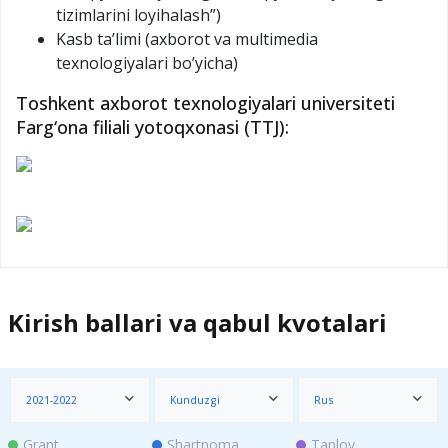
tizimlarini loyihalash”)
Kasb ta’limi (axborot va multimedia
texnologiyalari bo’yicha)
Toshkent axborot texnologiyalari universiteti
Farg‘ona filiali yotoqxonasi (TTJ):
Kirish ballari va qabul kvotalari
2021-2022
Kunduzgi
Rus
Grant
Shartnoma
Tanlov