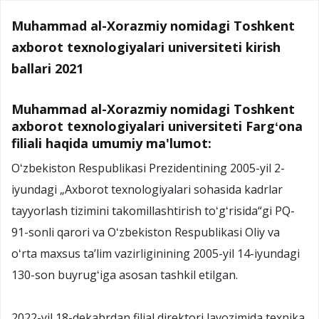
Muhammad al-Xorazmiy nomidagi Toshkent
axborot texnologiyalari universiteti kirish
ballari 2021
Muhammad al-Xorazmiy nomidagi Toshkent
axborot texnologiyalari universiteti Fargʻona
filiali haqida umumiy ma'lumot:
Oʻzbekiston Respublikasi Prezidentining 2005-yil 2-
iyundagi „Axborot texnologiyalari sohasida kadrlar
tayyorlash tizimini takomillashtirish toʻgʻrisida“gi PQ-
91-sonli qarori va Oʻzbekiston Respublikasi Oliy va
oʻrta maxsus taʼlim vazirliginining 2005-yil 14-iyundagi
130-son buyrugʻiga asosan tashkil etilgan.
2022-yil 18-dekabrdan filial direktori lavozimida texnika