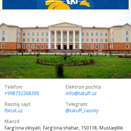
Telefon:
Elektron pochta:
+998732268209
info@tatuff.uz
Rasmiy sayt:
Telegram:
fbtuit.uz
@tatuff_rasmiy
Manzil:
Farg‘ona viloyati, Farg‘ona shahar, 150118, Mustaqillik