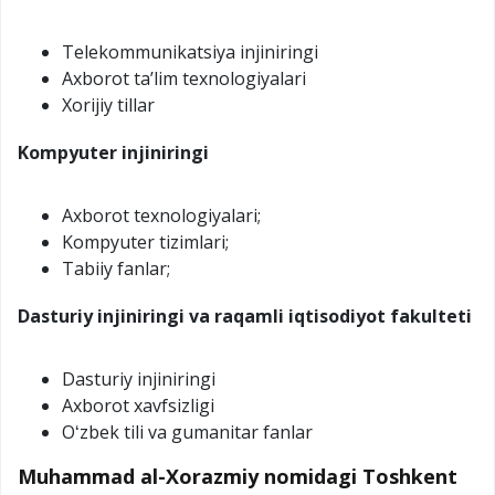
Telekommunikatsiya injiniringi
Axborot taʼlim texnologiyalari
Xorijiy tillar
Kompyuter injiniringi
Axborot texnologiyalari;
Kompyuter tizimlari;
Tabiiy fanlar;
Dasturiy injiniringi va raqamli iqtisodiyot fakulteti
Dasturiy injiniringi
Axborot xavfsizligi
Oʻzbek tili va gumanitar fanlar
Muhammad al-Xorazmiy nomidagi Toshkent