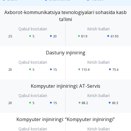
Axborot-kommunikatsiya texnologiyalari sohasida kasb
ta’limi
25
5
20
81.9
61.95
Dasturiy injiniring
20
5
15
113.4
75.6
Kompyuter injiniringi: AT-Servis
20
5
15
88.2
69.3
Kompyuter injiniringi: “Kompyuter injiniringi”