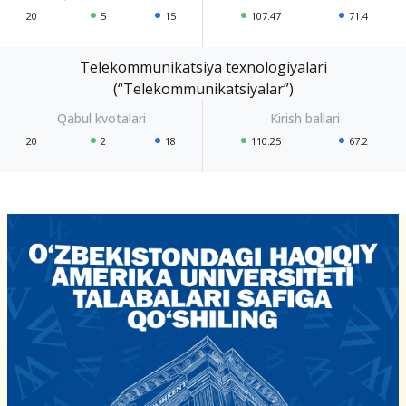
20
5
15
107.47
71.4
Telekommunikatsiya texnologiyalari
(“Telekommunikatsiyalar”)
20
2
18
110.25
67.2