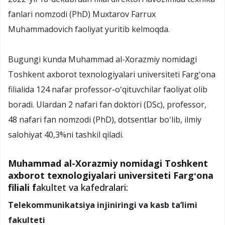
fanlari nomzodi (PhD) Muxtarov Farrux
Muhammadovich faoliyat yuritib kelmoqda.
Bugungi kunda Muhammad al-Xorazmiy nomidagi
Toshkent axborot texnologiyalari universiteti Fargʻona
filialida 124 nafar professor-oʻqituvchilar faoliyat olib
boradi. Ulardan 2 nafari fan doktori (DSc), professor,
48 nafari fan nomzodi (PhD), dotsentlar boʻlib, ilmiy
salohiyat 40,3%ni tashkil qiladi.
Muhammad al-Xorazmiy nomidagi Toshkent
axborot texnologiyalari universiteti Fargʻona
filiali f
akultet va kafedralari:
Telekommunikatsiya injiniringi va kasb taʼlimi
fakulteti