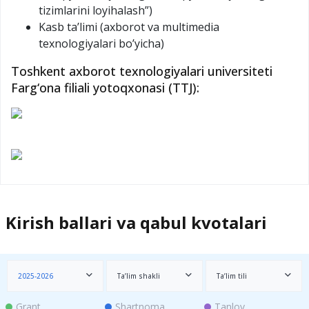
tizimlarini loyihalash”)
Kasb ta’limi (axborot va multimedia
texnologiyalari bo’yicha)
Toshkent axborot texnologiyalari universiteti
Farg‘ona filiali yotoqxonasi (TTJ):
Kirish ballari va qabul kvotalari
2025-2026
Ta’lim shakli
Ta’lim tili
Grant
Shartnoma
Tanlov