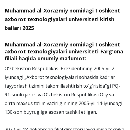
Muhammad al-Xorazmiy nomidagi Toshkent
axborot texnologiyalari universiteti kirish
ballari 2025
Muhammad al-Xorazmiy nomidagi Toshkent
axborot texnologiyalari universiteti Fargʻona
filiali haqida umumiy ma'lumot:
Oʻzbekiston Respublikasi Prezidentining 2005-yil 2-
iyundagi „Axborot texnologiyalari sohasida kadrlar
tayyorlash tizimini takomillashtirish toʻgʻrisida“gi PQ-
91-sonli qarori va Oʻzbekiston Respublikasi Oliy va
oʻrta maxsus taʼlim vazirliginining 2005-yil 14-iyundagi
130-son buyrugʻiga asosan tashkil etilgan.
2022-yil 18-dekabrdan filial direktori lavozimida texnika