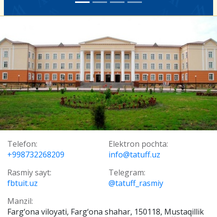
Telefon:
Elektron pochta:
+998732268209
info@tatuff.uz
Rasmiy sayt:
Telegram:
fbtuit.uz
@tatuff_rasmiy
Manzil:
Farg‘ona viloyati, Farg‘ona shahar, 150118, Mustaqillik