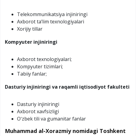
Telekommunikatsiya injiniringi
Axborot taʼlim texnologiyalari
Xorijiy tillar
Kompyuter injiniringi
Axborot texnologiyalari;
Kompyuter tizimlari;
Tabiiy fanlar;
Dasturiy injiniringi va raqamli iqtisodiyot fakulteti
Dasturiy injiniringi
Axborot xavfsizligi
Oʻzbek tili va gumanitar fanlar
Muhammad al-Xorazmiy nomidagi Toshkent