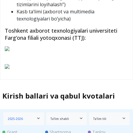
tizimlarini loyihalash”)
Kasb ta’limi (axborot va multimedia
texnologiyalari bo’yicha)
Toshkent axborot texnologiyalari universiteti
Farg‘ona filiali yotoqxonasi (TTJ):
Kirish ballari va qabul kvotalari
2025-2026
Ta’lim shakli
Ta’lim tili
Grant
Shartnoma
Tanlov