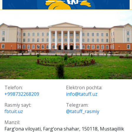
Telefon:
Elektron pochta:
+998732268209
info@tatuff.uz
Rasmiy sayt:
Telegram:
fbtuit.uz
@tatuff_rasmiy
Manzil:
Farg‘ona viloyati, Farg‘ona shahar, 150118, Mustaqillik