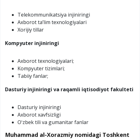
Telekommunikatsiya injiniringi
Axborot taʼlim texnologiyalari
Xorijiy tillar
Kompyuter injiniringi
Axborot texnologiyalari;
Kompyuter tizimlari;
Tabiiy fanlar;
Dasturiy injiniringi va raqamli iqtisodiyot fakulteti
Dasturiy injiniringi
Axborot xavfsizligi
Oʻzbek tili va gumanitar fanlar
Muhammad al-Xorazmiy nomidagi Toshkent