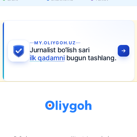
.OLIYGOH.UZ
alist bo‘lish sari
 qadamni
bugun tashlang.