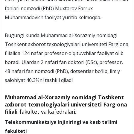
fanlari nomzodi (PhD) Muxtarov Farrux
Muhammadovich faoliyat yuritib kelmoqda.
Bugungi kunda Muhammad al-Xorazmiy nomidagi
Toshkent axborot texnologiyalari universiteti Fargʻona
filialida 124 nafar professor-oʻqituvchilar faoliyat olib
boradi. Ulardan 2 nafari fan doktori (DSc), professor,
48 nafari fan nomzodi (PhD), dotsentlar boʻlib, ilmiy
salohiyat 40,3%ni tashkil qiladi.
Muhammad al-Xorazmiy nomidagi Toshkent
axborot texnologiyalari universiteti Fargʻona
filiali f
akultet va kafedralari:
Telekommunikatsiya injiniringi va kasb taʼlimi
fakulteti