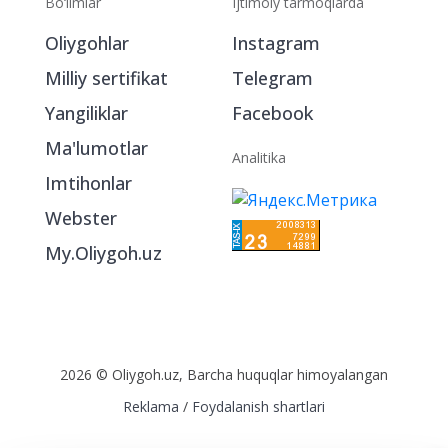
Bo‘limlar
Ijtimoiy tarmoqlarda
Oliygohlar
Instagram
Milliy sertifikat
Telegram
Yangiliklar
Facebook
Ma'lumotlar
Analitika
Imtihonlar
Webster
My.Oliygoh.uz