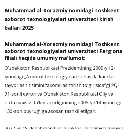
Muhammad al-Xorazmiy nomidagi Toshkent
axborot texnologiyalari universiteti kirish
ballari 2025
Muhammad al-Xorazmiy nomidagi Toshkent
axborot texnologiyalari universiteti Fargʻona
filiali haqida umumiy ma'lumot:
Oʻzbekiston Respublikasi Prezidentining 2005-yil 2-
iyundagi „Axborot texnologiyalari sohasida kadrlar
tayyorlash tizimini takomillashtirish toʻgʻrisida“gi PQ-
91-sonli qarori va Oʻzbekiston Respublikasi Oliy va
oʻrta maxsus taʼlim vazirliginining 2005-yil 14-iyundagi
130-son buyrugʻiga asosan tashkil etilgan.
2022-yil 18-dekabrdan filial direktori lavozimida texnika