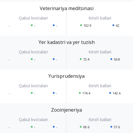
Veterinariya meditsinasi
-
-
-
102.9
62
Yer kadastri va yer tuzish
-
-
-
72.4
56.8
Yurisprudensiya
-
-
-
174.4
142.6
Zooinjeneriya
-
-
-
69.6
57.6