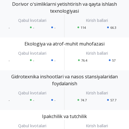
Dorivor oʻsimliklarni yetishtirish va qayta ishlash
texnologiyasi
-
-
-
114
66.3
Ekologiya va atrof-muhit muhofazasi
-
-
-
76.4
57
Gidrotexnika inshootlari va nasos stansiyalaridan
foydalanish
-
-
-
74.7
57.7
Ipakchilik va tutchilik