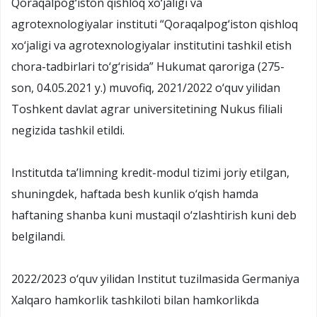
Qoraqalpog‘iston qishloq xo‘jaligi va
agrotexnologiyalar instituti “Qoraqalpog‘iston qishloq
xo‘jaligi va agrotexnologiyalar institutini tashkil etish
chora-tadbirlari to‘g‘risida” Hukumat qaroriga (275-
son, 04.05.2021 y.) muvofiq, 2021/2022 o‘quv yilidan
Toshkent davlat agrar universitetining Nukus filiali
negizida tashkil etildi.
Institutda taʼlimning kredit-modul tizimi joriy etilgan,
shuningdek, haftada besh kunlik o‘qish hamda
haftaning shanba kuni mustaqil o‘zlashtirish kuni deb
belgilandi.
2022/2023 o‘quv yilidan Institut tuzilmasida Germaniya
Xalqaro hamkorlik tashkiloti bilan hamkorlikda