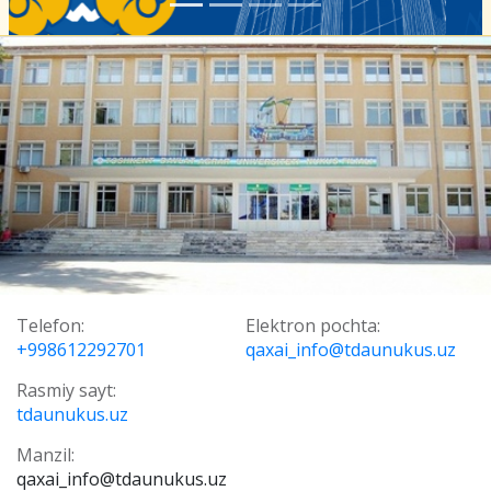
Telefon:
Elektron pochta:
+998612292701
qaxai_info@tdaunukus.uz
Rasmiy sayt:
tdaunukus.uz
Manzil:
qaxai_info@tdaunukus.uz