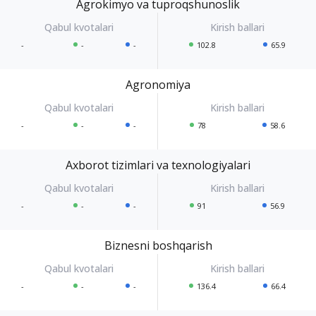
Agrokimyo va tuproqshunoslik
-
-
-
102.8
65.9
Agronomiya
-
-
-
78
58.6
Axborot tizimlari va texnologiyalari
-
-
-
91
56.9
Biznesni boshqarish
-
-
-
136.4
66.4