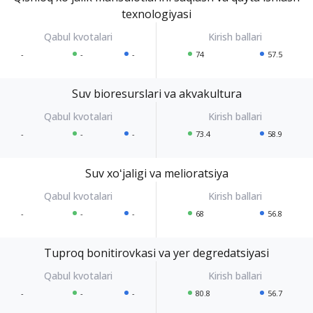
texnologiyasi
-
-
-
74
57.5
Suv bioresurslari va akvakultura
-
-
-
73.4
58.9
Suv xoʻjaligi va melioratsiya
-
-
-
68
56.8
Tuproq bonitirovkasi va yer degredatsiyasi
-
-
-
80.8
56.7