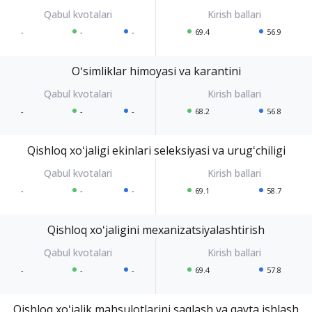
-
-
-
69.4
56.9
Oʻsimliklar himoyasi va karantini
-
-
-
68.2
56.8
Qishloq xoʻjaligi ekinlari seleksiyasi va urugʻchiligi
-
-
-
69.1
58.7
Qishloq xoʻjaligini mexanizatsiyalashtirish
-
-
-
69.4
57.8
Qishloq xoʻjalik mahsulotlarini saqlash va qayta ishlash