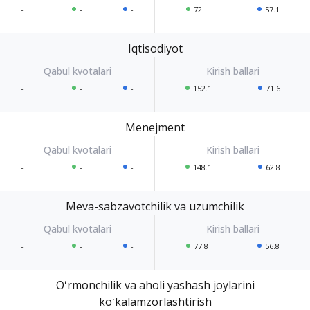
-
-
-
72
57.1
Iqtisodiyot
-
-
-
152.1
71.6
Menejment
-
-
-
148.1
62.8
Meva-sabzavotchilik va uzumchilik
-
-
-
77.8
56.8
Oʻrmonchilik va aholi yashash joylarini
koʻkalamzorlashtirish