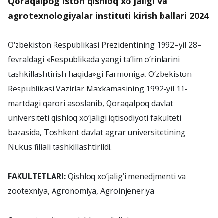
Qoraqalpog'iston qishloq xo'jaligi va
agrotexnologiyalar instituti kirish ballari 2024
O‘zbekiston Respublikasi Prezidentining 1992–yil 28–
fevraldagi «Respublikada yangi ta’lim o‘rinlarini
tashkillashtirish haqida»gi Farmoniga, O‘zbekiston
Respublikasi Vazirlar Maxkamasining 1992-yil 11-
martdagi qarori asoslanib, Qoraqalpoq davlat
universiteti qishloq xo‘jaligi iqtisodiyoti fakulteti
bazasida, Toshkent davlat agrar universitetining
Nukus filiali tashkillashtirildi.
FAKULTETLARI:
Qishloq xo’jalig’i menedjmenti va
zootexniya, Agronomiya, Agroinjeneriya