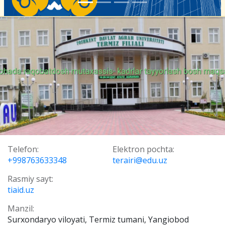
Telefon:
Elektron pochta:
+998763633348
terairi@edu.uz
Rasmiy sayt:
tiaid.uz
Manzil:
Surxondaryo viloyati, Termiz tumani, Yangiobod