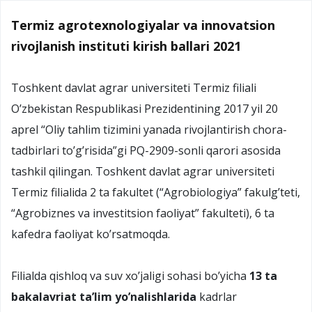
Termiz agrotexnologiyalar va innovatsion
rivojlanish instituti kirish ballari 2021
Toshkent davlat agrar universiteti Termiz filiali
O’zbekistan Respublikasi Prezidentining 2017 yil 20
aprel “Oliy tahlim tizimini yanada rivojlantirish chora-
tadbirlari to’g’risida”gi PQ-2909-sonli qarori asosida
tashkil qilingan. Toshkent davlat agrar universiteti
Termiz filialida 2 ta fakultet (“Agrobiologiya” fakulg’teti,
“Agrobiznes va investitsion faoliyat” fakulteti), 6 ta
kafedra faoliyat ko’rsatmoqda.
Filialda qishloq va suv xo’jaligi sohasi bo’yicha
13 ta
bakalavriat ta’lim yo’nalishlarida
kadrlar