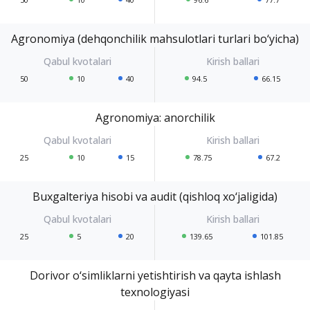
Agronomiya (dehqonchilik mahsulotlari turlari bo‘yicha)
50
10
40
94.5
66.15
Agronomiya: anorchilik
25
10
15
78.75
67.2
Buxgalteriya hisobi va audit (qishloq xo‘jaligida)
25
5
20
139.65
101.85
Dorivor o‘simliklarni yetishtirish va qayta ishlash
texnologiyasi