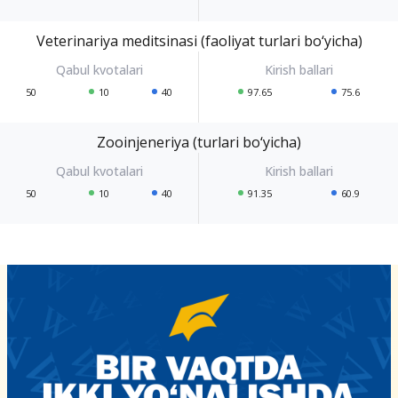
Veterinariya meditsinasi (faoliyat turlari bo‘yicha)
50
10
40
97.65
75.6
Zooinjeneriya (turlari bo‘yicha)
50
10
40
91.35
60.9