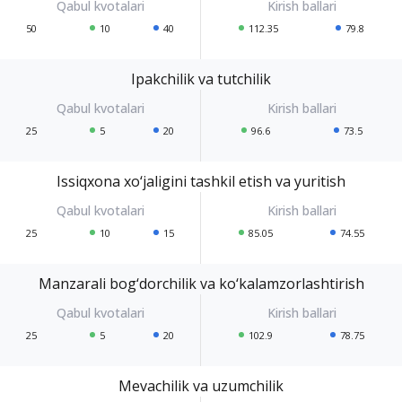
50
10
40
112.35
79.8
Ipakchilik va tutchilik
25
5
20
96.6
73.5
Issiqxona xo‘jaligini tashkil etish va yuritish
25
10
15
85.05
74.55
Manzarali bog‘dorchilik va ko‘kalamzorlashtirish
25
5
20
102.9
78.75
Mevachilik va uzumchilik