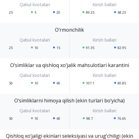
25
5
20
89.25
68.25
O‘rmonchilik
25
10
15
91.35
82.95
O‘simliklar va qishloq xo‘jalik mahsulotlari karantini
50
10
40
107.1
80.85
O‘simliklarni himoya qilish (ekin turlari bo‘yicha)
50
10
40
98.7
76.65
Qishloq xo‘jaligi ekinlari seleksiyasi va urug‘chiligi (ekin