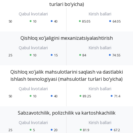
turlari bo‘yicha)
50
10
40
85.05
64.05
Qishloq xo‘jaligini mexanizatsiyalashtirish
25
10
15
84
74.55
Qishloq xo‘jalik mahsulotlarini saqlash va dastlabki
ishlash texnologiyasi (mahsulotlar turlari bo‘yicha)
50
10
40
89.25
71.4
Sabzavotchilik, polizchilik va kartoshkachilik
25
5
20
81.9
67.2