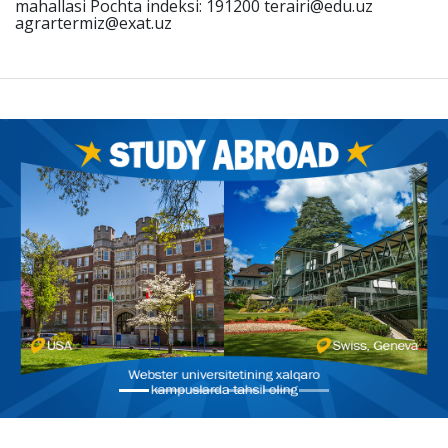
mahallasi Pochta indeksi: 191200 terairi@edu.uz
agrartermiz@exat.uz