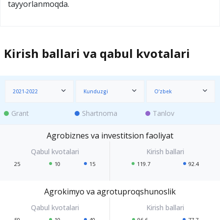
tayyorlanmoqda.
Kirish ballari va qabul kvotalari
2021-2022
Kunduzgi
O‘zbek
Grant
Shartnoma
Tanlov
Agrobiznes va investitsion faoliyat
25
10
15
119.7
92.4
Agrokimyo va agrotuproqshunoslik
50
10
40
96.6
77.7