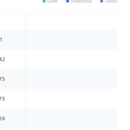
Grant
Shartnoma
Tanlov
.1
4.2
7.5
7.5
2.6