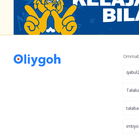
Ommabo
qabul
Talab
talaba
imtiyo