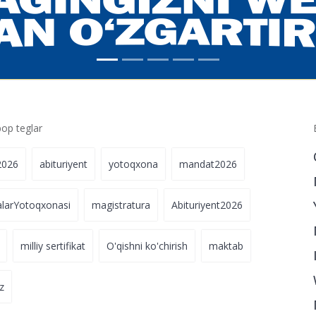
p teglar
2026
abituriyent
yotoqxona
mandat2026
alarYotoqxonasi
magistratura
Abituriyent2026
milliy sertifikat
O'qishni ko'chirish
maktab
z