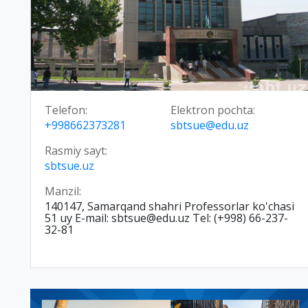
Telefon:
Elektron pochta:
+998662373281
sbtsue@edu.uz
Rasmiy sayt:
sbtsue.uz
Manzil:
140147, Samarqand shahri Professorlar ko'chasi
51 uy E-mail: sbtsue@edu.uz Tel: (+998) 66-237-
32-81