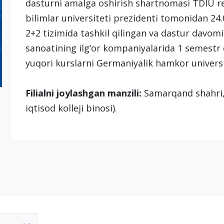
dasturni amalga oshirish shartnomasi TDIU re
bilimlar universiteti prezidenti tomonidan 2
2+2 tizimida tashkil qilingan va dastur davo
sanoatining ilg‘or kompaniyalarida 1 semestr
yuqori kurslarni Germaniyalik hamkor universit
Filialni joylashgan manzili:
Samarqand shahri, 
iqtisod kolleji binosi).