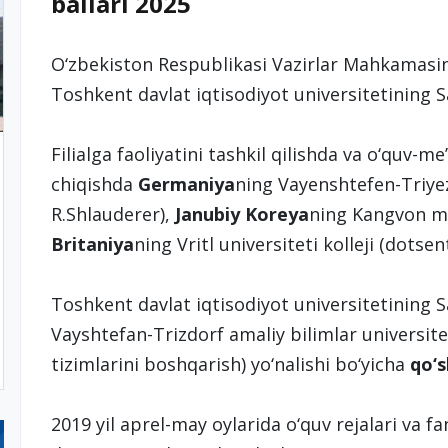
ballari 2025
O‘zbekiston Respublikasi Vazirlar Mahkamasini
Toshkent davlat iqtisodiyot universitetining Sam
Filialga faoliyatini tashkil qilishda va o‘quv-me
chiqishda
Germaniya
ning Vayenshtefen-Triyez
R.Shlauderer),
Janubiy Koreya
ning Kangvon mil
Britaniya
ning Vritl universiteti kolleji (dotse
Toshkent davlat iqtisodiyot universitetining 
Vayshtefan-Trizdorf amaliy bilimlar universite
tizimlarini boshqarish) yo‘nalishi bo‘yicha
qo‘s
2019 yil aprel-may oylarida o‘quv rejalari va f