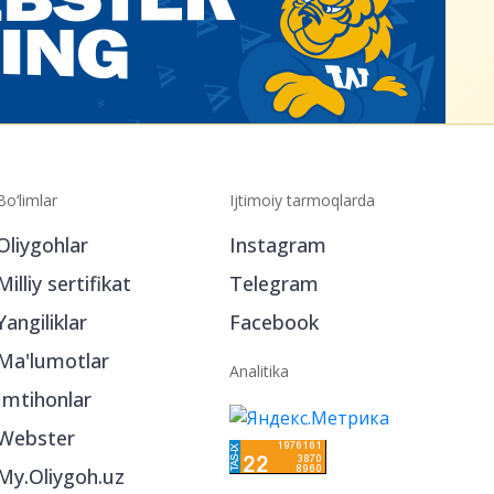
Bo‘limlar
Ijtimoiy tarmoqlarda
Oliygohlar
Instagram
Milliy sertifikat
Telegram
Yangiliklar
Facebook
Ma'lumotlar
Analitika
Imtihonlar
Webster
My.Oliygoh.uz