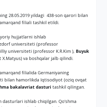
ng 28.05.2019 yildagi 438-son qarori bilan
arqand filiali tashkil etildi.
’yoriy hujjatlarni ishlab
dorf universiteti (professor
liy universiteti (professor K.R.Kim ),
Buyuk
nt X.Matyus) va boshqalar jalb qilindi.
Samarqand filialida Germaniyaning
ti bilan hamorlikda Iqtisodiyot (oziq ovqat
hma bakalavriat dasturi
tashkil qilingan.
an dasturlari ishlab chiqilgan. Qo‘shma