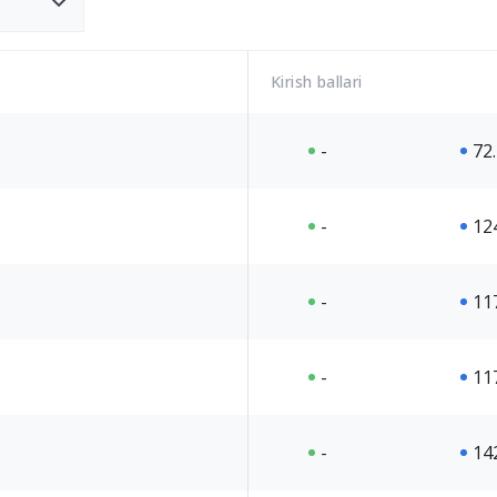
Kirish ballari
-
72
-
12
-
11
-
11
-
14