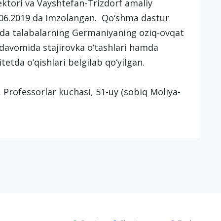
ktori va Vayshtefan-Trizdorf amaliy
4.06.2019 da imzolangan. Qo‘shma dastur
mida talabalarning Germaniyaning oziq-ovqat
 davomida stajirovka o‘tashlari hamda
etda o‘qishlari belgilab qo‘yilgan.
Professorlar kuchasi, 51-uy (sobiq Moliya-