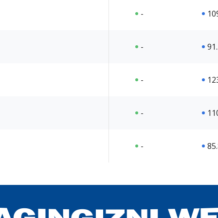
-
10
-
91
-
12
-
11
-
85