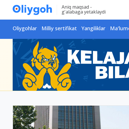
Aniq maqsad -
g'alabaga yetaklaydi
Oliygohlar
Milliy sertifikat
Yangiliklar
Ma'lum