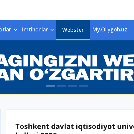
otlar
Imtihonlar
My.Oliygoh.uz
Webster
Toshkent davlat iqtisodiyot unive