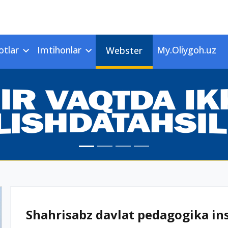
otlar
Imtihonlar
My.Oliygoh.uz
Webster
Shahrisabz davlat pedagogika inst