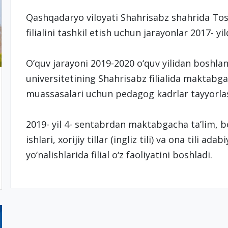
Qashqadaryo viloyati Shahrisabz shahrida Tos
filialini tashkil etish uchun jarayonlar 2017- y
O‘quv jarayoni 2019-2020 o‘quv yilidan boshla
universitetining Shahrisabz filialida maktabga
muassasalari uchun pedagog kadrlar tayyorlash
2019- yil 4- sentabrdan maktabgacha ta’lim, bo
ishlari, xorijiy tillar (ingliz tili) va ona tili ada
yo‘nalishlarida filial o‘z faoliyatini boshladi.