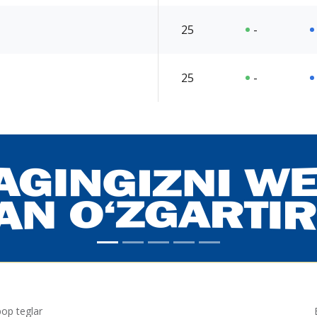
25
-
25
-
p teglar