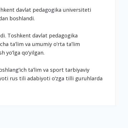
hkent davlat pedagogika universiteti
ildan boshlandi.
ndi. Toshkent davlat pedagogika
cha ta’lim va umumiy o‘rta ta’lim
 yo‘lga qo‘yilgan.
shlang‘ich ta’lim va sport tarbiyaviy
biyoti rus tili adabiyoti o‘zga tilli guruhlarda