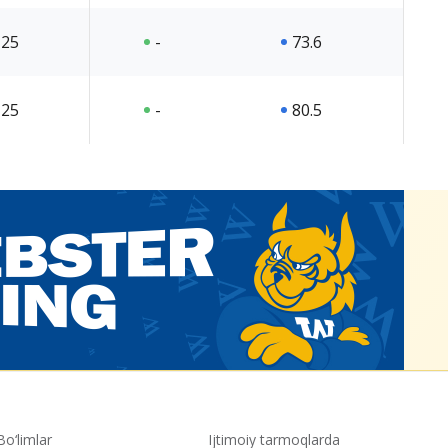
25
-
73.6
25
-
80.5
Bo‘limlar
Ijtimoiy tarmoqlarda