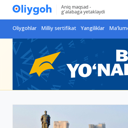
Aniq maqsad -
g'alabaga yetaklaydi
Oliygohlar
Milliy sertifikat
Yangiliklar
Ma'lum