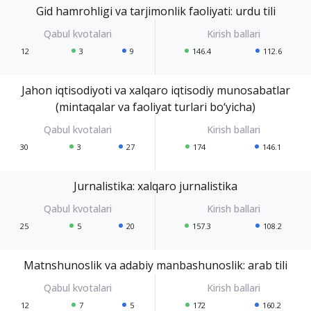
Gid hamrohligi va tarjimonlik faoliyati: urdu tili
12
3
9
146.4
112.6
Jahon iqtisodiyoti va xalqaro iqtisodiy munosabatlar
(mintaqalar va faoliyat turlari bo‘yicha)
30
3
27
174
146.1
Jurnalistika: xalqaro jurnalistika
25
5
20
157.3
108.2
Matnshunoslik va adabiy manbashunoslik: arab tili
12
7
5
172
160.2