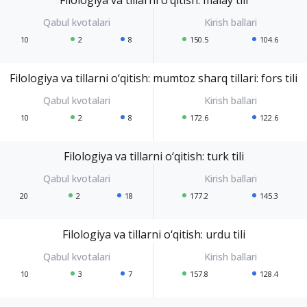
10
2
8
150.5
104.6
Filologiya va tillarni o‘qitish: mumtoz sharq tillari: fors tili
10
2
8
172.6
122.6
Filologiya va tillarni o‘qitish: turk tili
20
2
18
177.2
145.3
Filologiya va tillarni o‘qitish: urdu tili
10
3
7
157.8
128.4