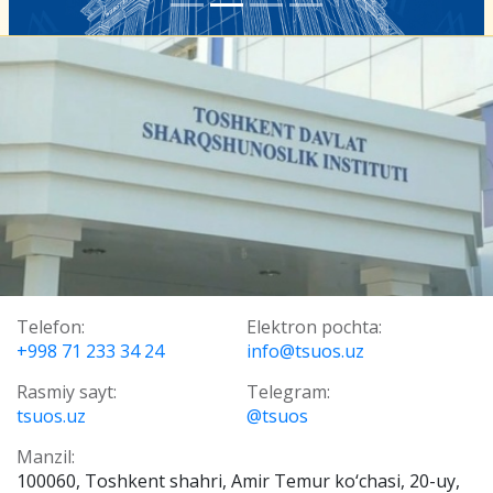
Telefon:
Elektron pochta:
+998 71 233 34 24
info@tsuos.uz
Rasmiy sayt:
Telegram:
tsuos.uz
@tsuos
Manzil:
100060, Toshkent shahri, Amir Temur ko‘chasi, 20-uy,