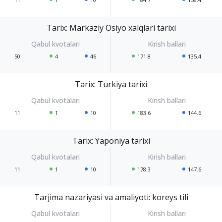
Tarix: Markaziy Osiyo xalqlari tarixi
50
4
46
171.8
135.4
Tarix: Turkiya tarixi
11
1
10
183.6
144.6
Tarix: Yaponiya tarixi
11
1
10
178.3
147.6
Tarjima nazariyasi va amaliyoti: koreys tili