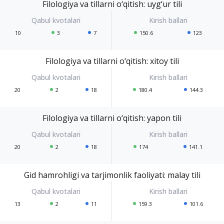
Filologiya va tillarni o‘qitish: uyg‘ur tili
10
3
7
150.6
123
Filologiya va tillarni o‘qitish: xitoy tili
20
2
18
180.4
144.3
Filologiya va tillarni o‘qitish: yapon tili
20
2
18
174
141.1
Gid hamrohligi va tarjimonlik faoliyati: malay tili
13
2
11
159.3
101.6