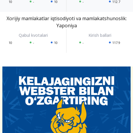
10
-
10
-
112.7
Xorijiy mamlakatlar iqtisodiyoti va mamlakatshunoslik:
Yaponiya
10
-
10
-
117.9