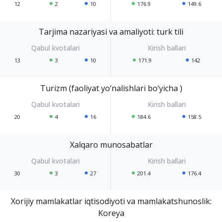
12
2
10
176.9
149.6
Tarjima nazariyasi va amaliyoti: turk tili
13
3
10
171.9
142
Turizm (faoliyat yo‘nalishlari bo‘yicha )
20
4
16
184.6
158.5
Xalqaro munosabatlar
30
3
27
201.4
176.4
Xorijiy mamlakatlar iqtisodiyoti va mamlakatshunoslik:
Koreya