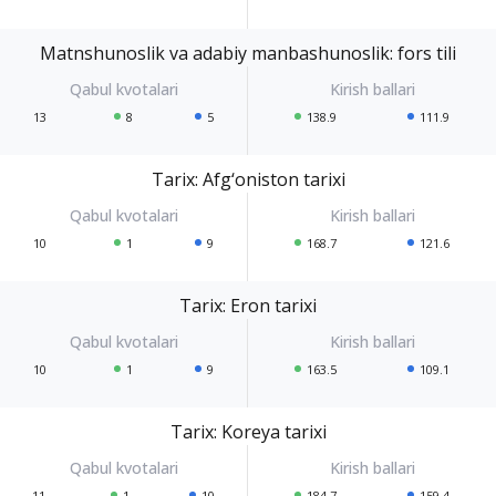
Matnshunoslik va adabiy manbashunoslik: fors tili
13
8
5
138.9
111.9
Tarix: Afg‘oniston tarixi
10
1
9
168.7
121.6
Tarix: Eron tarixi
10
1
9
163.5
109.1
Tarix: Koreya tarixi
11
1
10
184.7
159.4