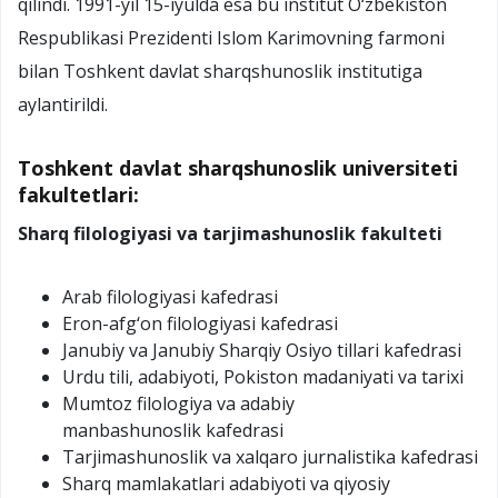
qilindi. 1991-yil 15-iyulda esa bu institut O‘zbekiston
Respublikasi Prezidenti Islom Karimovning farmoni
bilan Toshkent davlat sharqshunoslik institutiga
aylantirildi.
Toshkent davlat sharqshunoslik universiteti
fakultetlari:
Sharq filologiyasi va tarjimashunoslik fakulteti
Arab filologiyasi kafedrasi
Eron-afg‘on filologiyasi kafedrasi
Janubiy va Janubiy Sharqiy Osiyo tillari kafedrasi
Urdu tili, adabiyoti, Pokiston madaniyati va tarixi
Mumtoz filologiya va adabiy
manbashunoslik kafedrasi
Tarjimashunoslik va xalqaro jurnalistika kafedrasi
Sharq mamlakatlari adabiyoti va qiyosiy