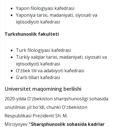
Yapon filologiyasi kafedrasi
Yaponiya tarixi, madaniyati, siyosati va
iqtisodiyoti kafedrasi
Turkshunoslik
fakulteti
Turk filologiyasi kafedrasi
Turkiy xalqlar tarixi, madaniyati, siyosati va
iqtisodiyoti kafedrasi
O‘zbek tili va adabiyoti kafedrasi
G‘arb tillari kafedrasi
Universitet maqomining berilishi
2020-yilda Oʻzbekiston sharqshunosligi sohasida
unutilmas yil boʻldi, chunki Oʻzbekiston
Respublikasi Prezidenti Sh. M.
Mirziyoyev
"Sharqshunoslik sohasida kadrlar