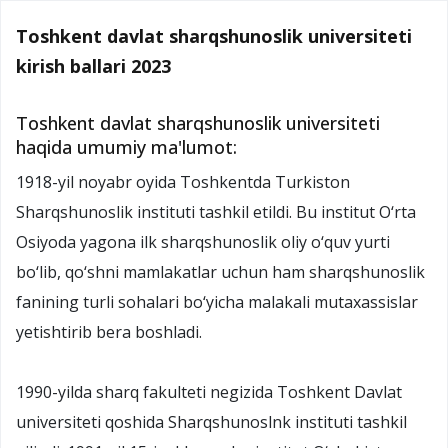
Toshkent davlat sharqshunoslik universiteti
kirish ballari 2023
Toshkent davlat sharqshunoslik universiteti
haqida umumiy ma'lumot:
1918-yil noyabr oyida Toshkentda Turkiston
Sharqshunoslik instituti tashkil etildi. Bu institut O‘rta
Osiyoda yagona ilk sharqshunoslik oliy o‘quv yurti
bo‘lib, qo‘shni mamlakatlar uchun ham sharqshunoslik
fanining turli sohalari bo‘yicha malakali mutaxassislar
yetishtirib bera boshladi.
1990-yilda sharq fakulteti negizida Toshkent Davlat
universiteti qoshida Sharqshunoslnk instituti tashkil