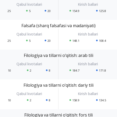
25
5
20
154.9
125.8
Falsafa (sharq falsafasi va madaniyati)
25
5
20
148.1
108.4
Filologiya va tillarni o‘qitish: arab tili
10
2
8
184.7
171.8
Filologiya va tillarni o‘qitish: dariy tili
10
2
8
158.9
134.5
Filologiya va tillarni o‘qitish: fors tili