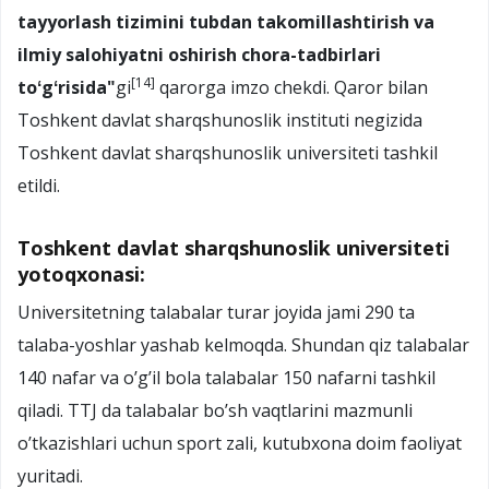
tayyorlash tizimini tubdan takomillashtirish va
ilmiy salohiyatni oshirish chora-tadbirlari
[14]
toʻgʻrisida"
gi
qarorga imzo chekdi. Qaror bilan
Toshkent davlat sharqshunoslik instituti negizida
Toshkent davlat sharqshunoslik universiteti tashkil
etildi.
Toshkent davlat sharqshunoslik universiteti
yotoqxonasi:
Universitetning talabalar turar joyida jami 290 ta
talaba-yoshlar yashab kelmoqda. Shundan qiz talabalar
140 nafar va o’g’il bola talabalar 150 nafarni tashkil
qiladi. TTJ da talabalar bo’sh vaqtlarini mazmunli
o’tkazishlari uchun sport zali, kutubxona doim faoliyat
yuritadi.