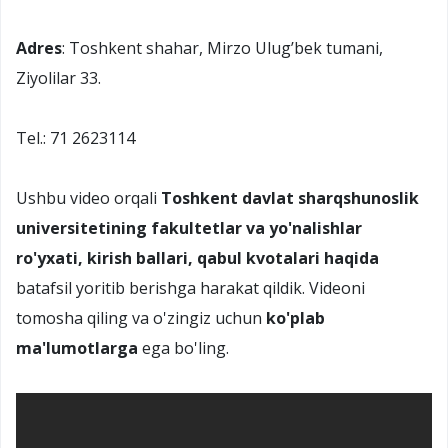
Adres
: Toshkent shahar, Mirzo Ulug’bek tumani,
Ziyolilar 33.
Tel.: 71 2623114
Ushbu video orqali
Toshkent davlat sharqshunoslik
universitetining fakultetlar va yo'nalishlar
ro'yxati, kirish ballari, qabul kvotalari haqida
batafsil yoritib berishga harakat qildik. Videoni
tomosha qiling va o'zingiz uchun
ko'plab
ma'lumotlarga
ega bo'ling.