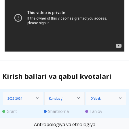
Kirish ballari va qabul kvotalari
2023-2024
Kunduzgi
O‘zbek
Grant
Shartnoma
Tanlov
Antropologiya va etnologiya