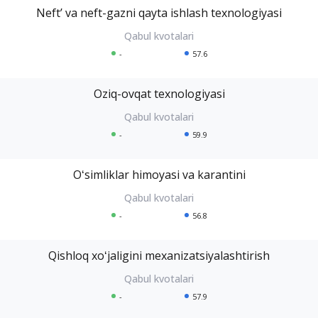
Neftʼ va neft-gazni qayta ishlash texnologiyasi
-
57.6
Oziq-ovqat texnologiyasi
-
59.9
Oʻsimliklar himoyasi va karantini
-
56.8
Qishloq xoʻjaligini mexanizatsiyalashtirish
-
57.9