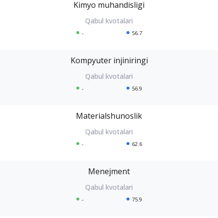
Kimyo muhandisligi
-
56.7
Kompyuter injiniringi
-
56.9
Materialshunoslik
-
62.6
Menejment
-
75.9