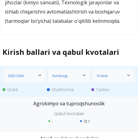
jihozlar (kimyo sanoati), Texnologik jarayonlar va
ishlab chiqarishni avtomatlashtirish va boshqaruv
(tarmoqlar bo‘yicha) talabalar o'qitilib kelinmoqda.
Kirish ballari va qabul kvotalari
2025-2026
Kunduzgi
O‘zbek
Grant
Shartnoma
Tanlov
Agrokimyo va tuproqshunoslik
-
72.1