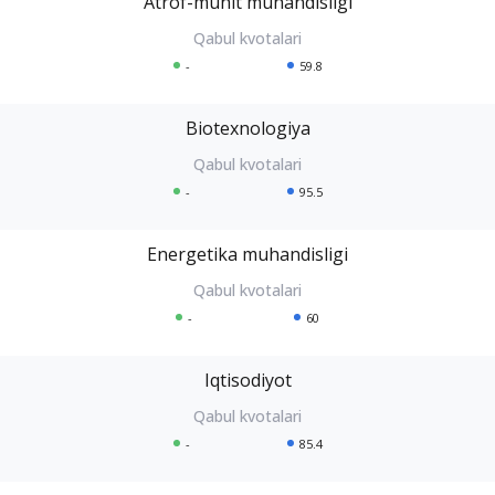
Atrof-muhit muhandisligi
-
59.8
Biotexnologiya
-
95.5
Energetika muhandisligi
-
60
Iqtisodiyot
-
85.4