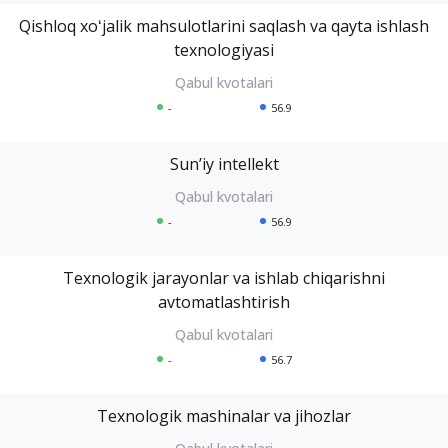
Qishloq xoʻjalik mahsulotlarini saqlash va qayta ishlash
texnologiyasi
-
56.9
Sunʼiy intellekt
-
56.9
Texnologik jarayonlar va ishlab chiqarishni
avtomatlashtirish
-
56.7
Texnologik mashinalar va jihozlar