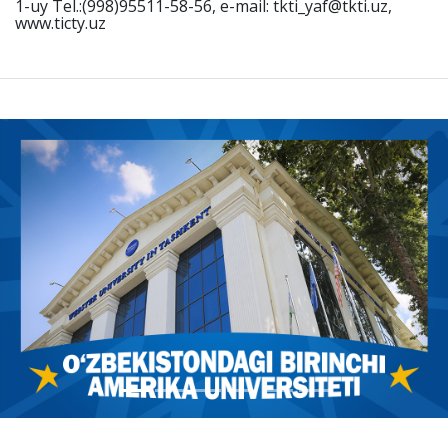
1-uy Tel.:(998)95511-58-56, e-mail: tkti_yaf@tkti.uz,
www.ticty.uz