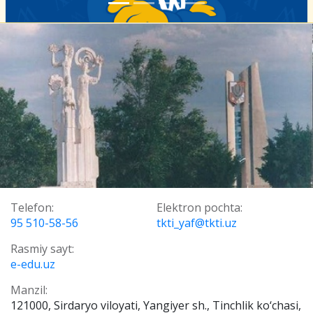
Telefon:
Elektron pochta:
95 510-58-56
tkti_yaf@tkti.uz
Rasmiy sayt:
e-edu.uz
Manzil:
121000, Sirdaryo viloyati, Yangiyer sh., Tinchlik ko‘chasi,