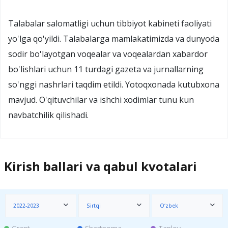
Talabalar salomatligi uchun tibbiyot kabineti faoliyati
yo'lga qo'yildi. Talabalarga mamlakatimizda va dunyoda
sodir bo'layotgan voqealar va voqealardan xabardor
bo'lishlari uchun 11 turdagi gazeta va jurnallarning
so'nggi nashrlari taqdim etildi. Yotoqxonada kutubxona
mavjud. O'qituvchilar va ishchi xodimlar tunu kun
navbatchilik qilishadi.
Kirish ballari va qabul kvotalari
2022-2023
Sirtqi
O‘zbek