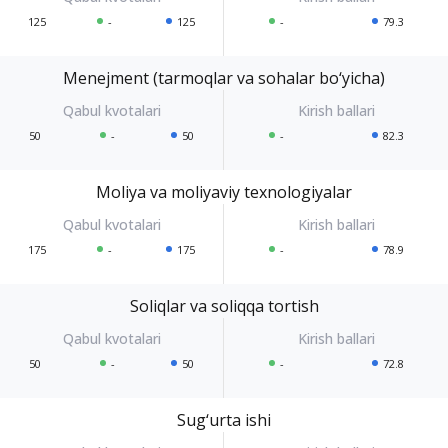
125
-
125
-
79.3
Menejment (tarmoqlar va sohalar bo‘yicha)
50
-
50
-
82.3
Moliya va moliyaviy texnologiyalar
175
-
175
-
78.9
Soliqlar va soliqqa tortish
50
-
50
-
72.8
Sug‘urta ishi