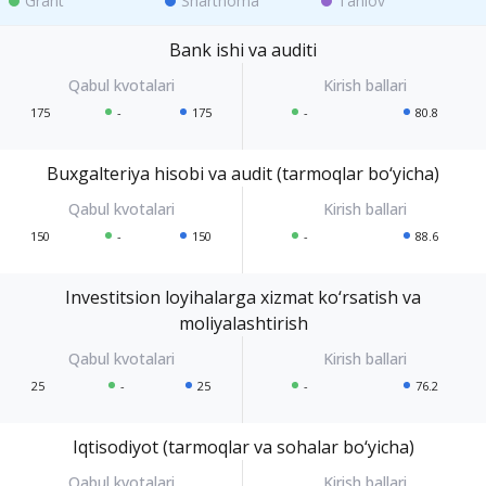
Grant
Shartnoma
Tanlov
Bank ishi va auditi
175
-
175
-
80.8
Buxgalteriya hisobi va audit (tarmoqlar bo‘yicha)
150
-
150
-
88.6
Investitsion loyihalarga xizmat ko‘rsatish va
moliyalashtirish
25
-
25
-
76.2
Iqtisodiyot (tarmoqlar va sohalar bo‘yicha)