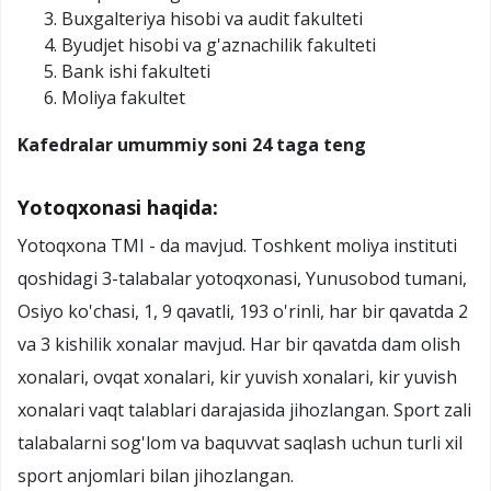
Buxgalteriya hisobi va audit fakulteti
Byudjet hisobi va g'aznachilik fakulteti
Bank ishi fakulteti
Moliya fakultet
Kafedralar umummiy soni 24 taga teng
Yotoqxonasi haqida:
Yotoqxona TMI - da mavjud. Toshkent moliya instituti
qoshidagi 3-talabalar yotoqxonasi, Yunusobod tumani,
Osiyo ko'chasi, 1, 9 qavatli, 193 o'rinli, har bir qavatda 2
va 3 kishilik xonalar mavjud. Har bir qavatda dam olish
xonalari, ovqat xonalari, kir yuvish xonalari, kir yuvish
xonalari vaqt talablari darajasida jihozlangan. Sport zali
talabalarni sog'lom va baquvvat saqlash uchun turli xil
sport anjomlari bilan jihozlangan.