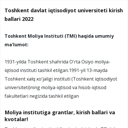
Toshkent davlat iqtisodiyot universiteti kirish
ballari 2022
Toshkent Moliya Instituti (TMI) haqida umumiy
ma'lumot:
1931-yilda Toshkent shahrida Oʻrta Osiyo moliya-
iqtisod instituti tashkil etilgan.1991-yil 13-mayda
Toshkent xalq xoʻjaligi instituti (Toshkent iqtisodiyot
universiteti)ning moliya-iqtisod va hisob-iqtisod
fakultetlari negizida tashkil etilgan
Moliya institutiga grantlar, kirish ballari va
kvotalar!