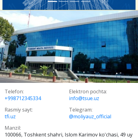
Telefon:
Elektron pochta:
+998712345334
info@tsue.uz
Rasmiy sayt:
Telegram:
tfi.uz
@moliyauz_official
Manzil:
100066, Toshkent shahri, Islom Karimov ko'chasi, 49 uy