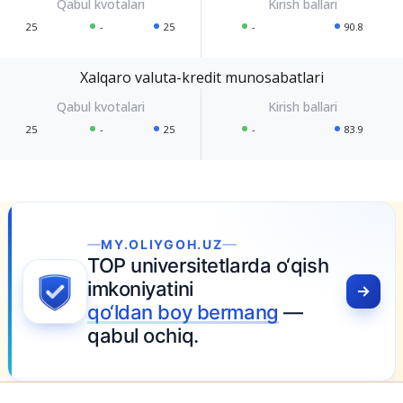
25
-
25
-
90.8
Xalqaro valuta-kredit munosabatlari
25
-
25
-
83.9
LIYGOH.UZ
niversitetlarda o‘qish
iyatini
an boy bermang
—
 ochiq.