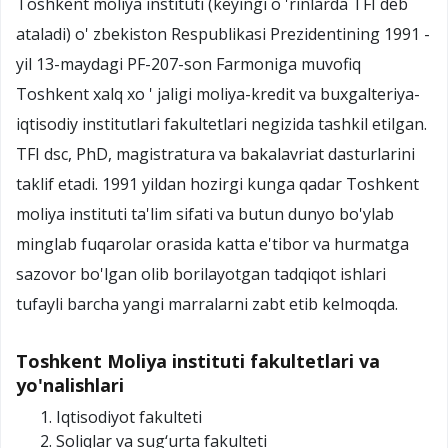
Toshkent moliya instituti (keyingi o 'rinlarda TFI deb
ataladi) o' zbekiston Respublikasi Prezidentining 1991 -
yil 13-maydagi PF-207-son Farmoniga muvofiq
Toshkent xalq xo ' jaligi moliya-kredit va buxgalteriya-
iqtisodiy institutlari fakultetlari negizida tashkil etilgan.
TFI dsc, PhD, magistratura va bakalavriat dasturlarini
taklif etadi. 1991 yildan hozirgi kunga qadar Toshkent
moliya instituti ta'lim sifati va butun dunyo bo'ylab
minglab fuqarolar orasida katta e'tibor va hurmatga
sazovor bo'lgan olib borilayotgan tadqiqot ishlari
tufayli barcha yangi marralarni zabt etib kelmoqda.
Toshkent Moliya instituti fakultetlari va
yo'nalishlari
Iqtisodiyot fakulteti
Soliqlar va sug‘urta fakulteti