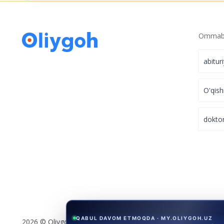
Ommabo
abitur
O'qish
dokto
QABUL DAVOM ETMOQDA · MY.OLIYGOH.UZ
2026 © Oliygoh.uz, Barcha huquqlar himoyalangan