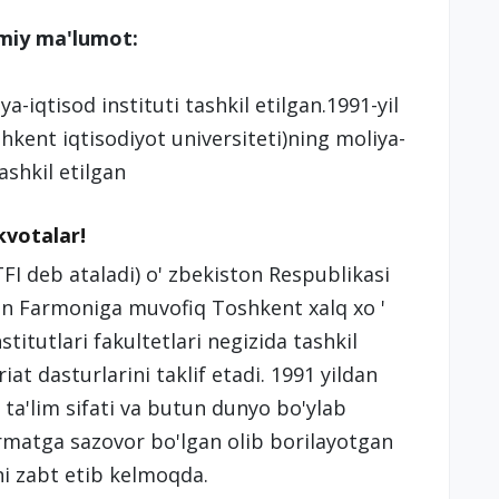
umiy ma'lumot:
-iqtisod instituti tashkil etilgan.1991-yil
shkent iqtisodiyot universiteti)ning moliya-
ashkil etilgan
 kvotalar!
TFI deb ataladi) o' zbekiston Respublikasi
son Farmoniga muvofiq Toshkent xalq xo '
stitutlari fakultetlari negizida tashkil
at dasturlarini taklif etadi. 1991 yildan
 ta'lim sifati va butun dunyo bo'ylab
urmatga sazovor bo'lgan olib borilayotgan
ni zabt etib kelmoqda.