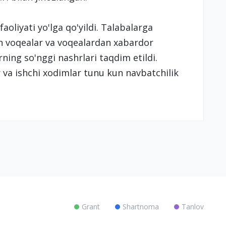
aoliyati yo'lga qo'yildi. Talabalarga
 voqealar va voqealardan xabardor
rning so'nggi nashrlari taqdim etildi.
va ishchi xodimlar tunu kun navbatchilik
Grant
Shartnoma
Tanlov