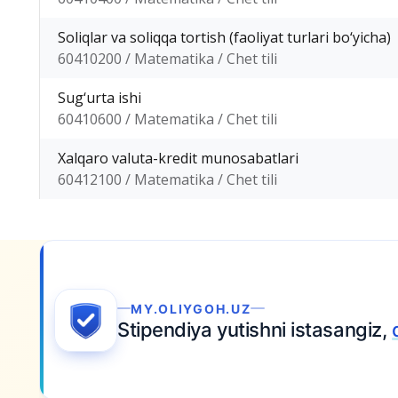
Soliqlar va soliqqa tortish (faoliyat turlari bo‘yicha)
60410200 / Matematika / Chet tili
Sug‘urta ishi
60410600 / Matematika / Chet tili
Xalqaro valuta-kredit munosabatlari
60412100 / Matematika / Chet tili
hini
kutmang.