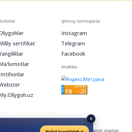
Bo‘limlar
Ijtimoiy tarmoqlarda
Oliygohlar
Instagram
Milliy sertifikat
Telegram
Yangiliklar
Facebook
Ma'lumotlar
Analitika
Imtihonlar
Webster
My.Oliygoh.uz
Reklama
/
Foydalanish shartlari
Hujjat topshirish