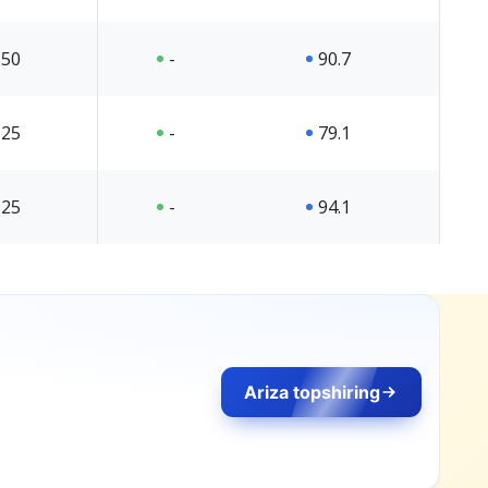
50
-
90.7
25
-
79.1
25
-
94.1