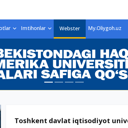
otlar
Imtihonlar
My.Oliygoh.uz
Webster
Toshkent davlat iqtisodiyot unive