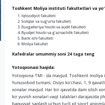
Toshkent Moliya instituti fakultetlari va yo'
Iqtisodiyot fakulteti
Soliqlar va sug‘urta fakulteti
Buxgalteriya hisobi va audit fakulteti
Byudjet hisobi va g'aznachilik fakulteti
Bank ishi fakulteti
Moliya fakultet
Kafedralar umummiy soni 24 taga teng
Yotoqxonasi haqida:
Yotoqxona TMI - da mavjud. Toshkent moliya in
Yunusobod tumani, Osiyo ko'chasi, 1, 9 qavatli, 
xonalar mavjud. Har bir qavatda dam olish xonal
kir yuvish xonalari vaqt talablari darajasida j
baquvvat saqlash uchun turli xil sport anjomla