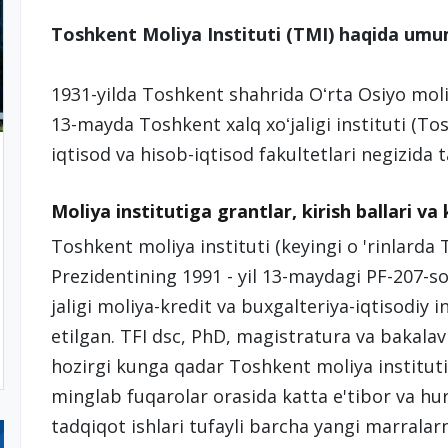
Toshkent Moliya Instituti (TMI) haqida um
1931-yilda Toshkent shahrida Oʻrta Osiyo moliya
13-mayda Toshkent xalq xoʻjaligi instituti (To
iqtisod va hisob-iqtisod fakultetlari negizida t
Moliya institutiga grantlar, kirish ballari va
Toshkent moliya instituti (keyingi o 'rinlarda 
Prezidentining 1991 - yil 13-maydagi PF-207-
jaligi moliya-kredit va buxgalteriya-iqtisodiy in
etilgan. TFI dsc, PhD, magistratura va bakalavri
hozirgi kunga qadar Toshkent moliya instituti
minglab fuqarolar orasida katta e'tibor va h
tadqiqot ishlari tufayli barcha yangi marralar