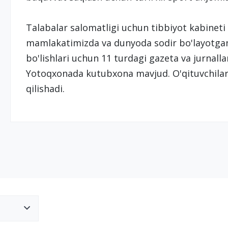
Talabalar salomatligi uchun tibbiyot kabineti f
mamlakatimizda va dunyoda sodir bo'layotgan
bo'lishlari uchun 11 turdagi gazeta va jurnalla
Yotoqxonada kutubxona mavjud. O'qituvchilar 
qilishadi.