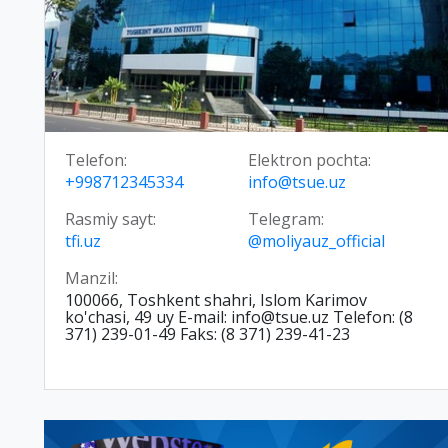
Telefon:
Elektron pochta:
+998712345334
info@tsue.uz
Rasmiy sayt:
Telegram:
tfi.uz
@moliyauz_official
Manzil:
100066, Toshkent shahri, Islom Karimov
ko'chasi, 49 uy E-mail: info@tsue.uz Telefon: (8
371) 239-01-49 Faks: (8 371) 239-41-23