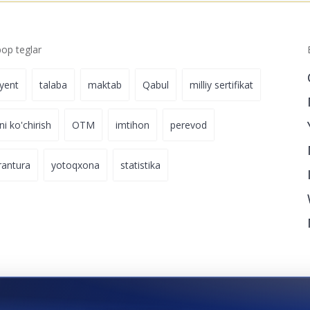
p teglar
iyent
talaba
maktab
Qabul
milliy sertifikat
ni ko'chirish
OTM
imtihon
perevod
rantura
yotoqxona
statistika