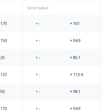
Kirish ballari
175
-
101
150
-
94.9
25
-
85.1
125
-
113.4
50
-
98.1
175
-
94.9