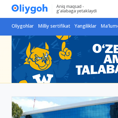
Aniq maqsad -
g'alabaga yetaklaydi
Oliygohlar
Milliy sertifikat
Yangiliklar
Ma'lum