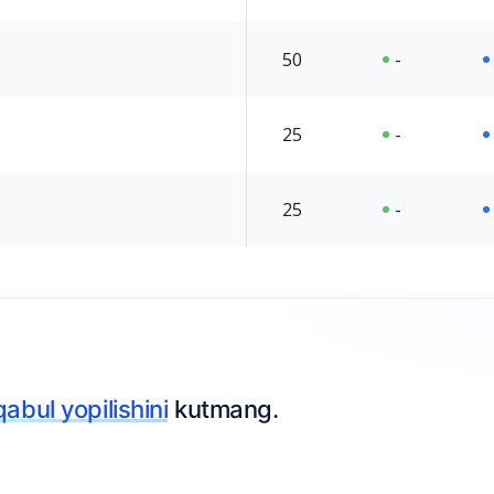
50
-
25
-
25
-
Ariza topshiring