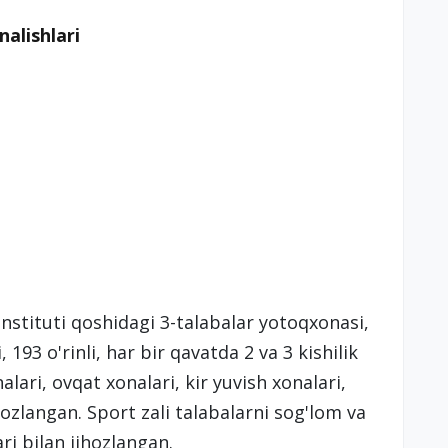
nalishlari
stituti qoshidagi 3-talabalar yotoqxonasi,
193 o'rinli, har bir qavatda 2 va 3 kishilik
ari, ovqat xonalari, kir yuvish xonalari,
ihozlangan. Sport zali talabalarni sog'lom va
ri bilan jihozlangan.