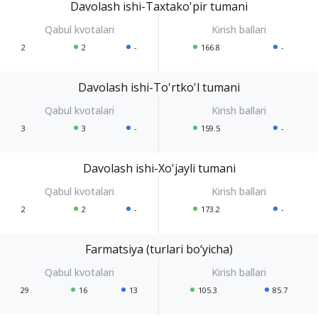
Davolash ishi-Taxtako'pir tumani
2
2
-
166.8
-
Davolash ishi-To'rtko'l tumani
3
3
-
159.5
-
Davolash ishi-Xo'jayli tumani
2
2
-
173.2
-
Farmatsiya (turlari bo‘yicha)
29
16
13
105.3
85.7