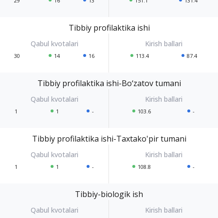
29
16
13
151.1
131.4
Tibbiy profilaktika ishi
30
14
16
113.4
87.4
Tibbiy profilaktika ishi-Bo‘zatov tumani
1
1
-
103.6
-
Tibbiy profilaktika ishi-Taxtako'pir tumani
1
1
-
108.8
-
Tibbiy-biologik ish