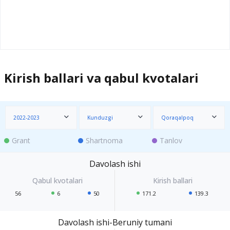
Kirish ballari va qabul kvotalari
2022-2023
Kunduzgi
Qoraqalpoq
Grant
Shartnoma
Tanlov
Davolash ishi
56
6
50
171.2
139.3
Davolash ishi-Beruniy tumani