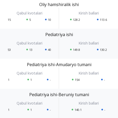
Oliy hamshiralik ishi
15
5
10
128.2
113.6
Pediatriya ishi
53
13
40
149.8
130.2
Pediatriya ishi-Amudaryo tumani
1
1
-
154
-
Pediatriya ishi-Beruniy tumani
1
1
-
140.1
-