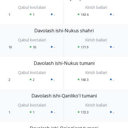
1
1
-
163.6
-
Davolash ishi-Nukus shahri
10
10
-
171.9
-
Davolash ishi-Nukus tumani
2
2
-
160.3
-
Davolash ishi-Qanliko'l tumani
1
1
-
172.3
-