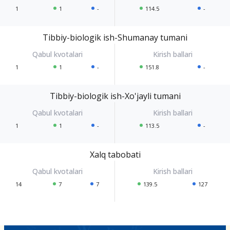
1
1
-
114.5
-
Tibbiy-biologik ish-Shumanay tumani
1
1
-
151.8
-
Tibbiy-biologik ish-Xo'jayli tumani
1
1
-
113.5
-
Xalq tabobati
14
7
7
139.5
127