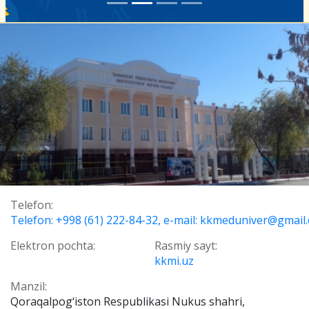
Telefon:
Telefon: +998 (61) 222-84-32, e-mail: kkmeduniver@gmail
Elektron pochta:
Rasmiy sayt:
kkmi.uz
Manzil:
Qoraqalpog‘iston Respublikasi Nukus shahri,