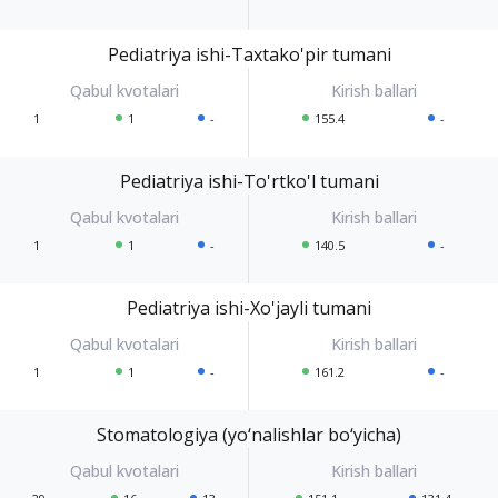
Pediatriya ishi-Taxtako'pir tumani
1
1
-
155.4
-
Pediatriya ishi-To'rtko'l tumani
1
1
-
140.5
-
Pediatriya ishi-Xo'jayli tumani
1
1
-
161.2
-
Stomatologiya (yo‘nalishlar bo‘yicha)