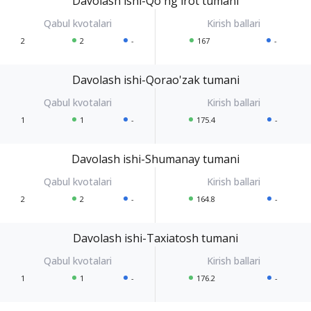
Davolash ishi-Qo'ng'irot tumani
2
2
-
167
-
Davolash ishi-Qorao'zak tumani
1
1
-
175.4
-
Davolash ishi-Shumanay tumani
2
2
-
164.8
-
Davolash ishi-Taxiatosh tumani
1
1
-
176.2
-