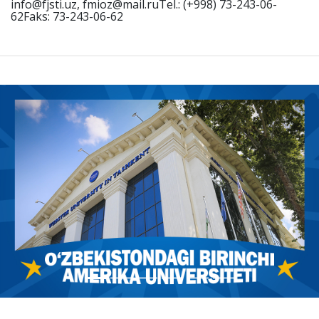
info@fjsti.uz, fmioz@mail.ruTel.: (+998) 73-243-06-
62Faks: 73-243-06-62