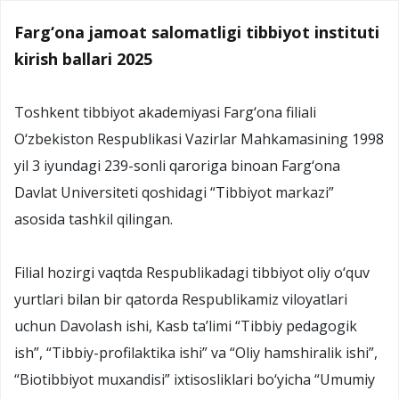
Farg‘ona jamoat salomatligi tibbiyot instituti
kirish ballari 2025
Toshkent tibbiyot akademiyasi Farg‘ona filiali
O‘zbekiston Respublikasi Vazirlar Mahkamasining 1998
yil 3 iyundagi 239-sonli qaroriga binoan Farg‘ona
Davlat Universiteti qoshidagi “Tibbiyot markazi”
asosida tashkil qilingan.
Filial hozirgi vaqtda Respublikadagi tibbiyot oliy o‘quv
yurtlari bilan bir qatorda Respublikamiz viloyatlari
uchun Davolash ishi, Kasb ta’limi “Tibbiy pedagogik
ish”, “Tibbiy-profilaktika ishi” va “Oliy hamshiralik ishi”,
“Biotibbiyot muxandisi” ixtisosliklari bo‘yicha “Umumiy