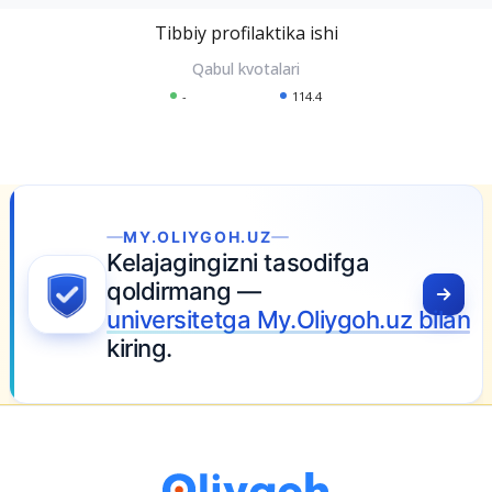
Tibbiy profilaktika ishi
-
114.4
MY.OLIYGOH.UZ
Kelajagingizni tasodifga
qoldirmang —
universitetga My.Oliygoh.uz bilan
kiring.