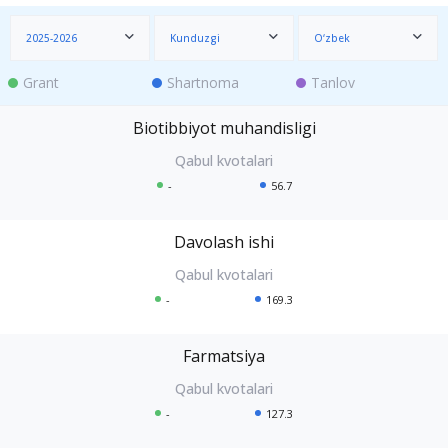
2025-2026
Kunduzgi
O‘zbek
Grant
Shartnoma
Tanlov
Biotibbiyot muhandisligi
-
56.7
Davolash ishi
-
169.3
Farmatsiya
-
127.3