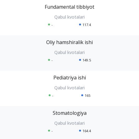
Fundamental tibbiyot
-
117.4
Oliy hamshiralik ishi
-
149.5
Pediatriya ishi
-
165
Stomatologiya
-
164.4