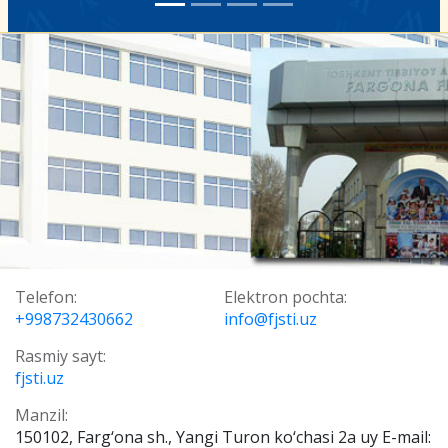
Telefon:
Elektron pochta:
+998732430662
info@fjsti.uz
Rasmiy sayt:
fjsti.uz
Manzil:
150102, Farg‘ona sh., Yangi Turon ko‘chasi 2a uy E-mail: