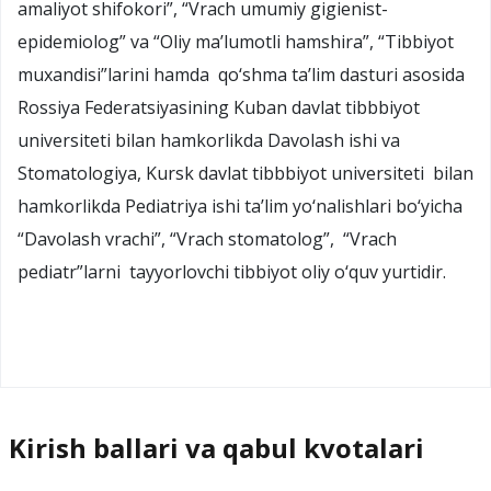
amaliyot shifokori”, “Vrach umumiy gigienist-
epidemiolog” va “Oliy ma’lumotli hamshira”, “Tibbiyot
muxandisi”larini hamda qo‘shma ta’lim dasturi asosida
Rossiya Federatsiyasining Kuban davlat tibbbiyot
universiteti bilan hamkorlikda Davolash ishi va
Stomatologiya, Kursk davlat tibbbiyot universiteti bilan
hamkorlikda Pediatriya ishi ta’lim yo‘nalishlari bo‘yicha
“Davolash vrachi”, “Vrach stomatolog”, “Vrach
pediatr”larni tayyorlovchi tibbiyot oliy o‘quv yurtidir.
Kirish ballari va qabul kvotalari