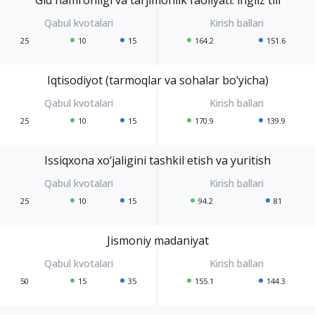
25
10
15
164.2
151.6
Iqtisodiyot (tarmoqlar va sohalar bo‘yicha)
25
10
15
170.9
139.9
Issiqxona xo‘jaligini tashkil etish va yuritish
25
10
15
94.2
81
Jismoniy madaniyat
50
15
35
155.1
144.3