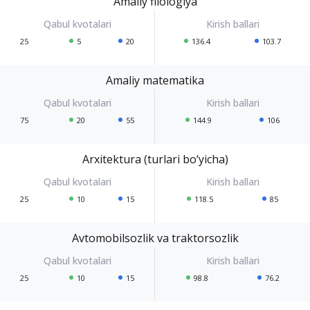
Amaliy filologiya
25
5
20
136.4
103.7
Amaliy matematika
75
20
55
144.9
106
Arxitektura (turlari bo‘yicha)
25
10
15
118.5
85
Avtomobilsozlik va traktorsozlik
25
10
15
98.8
76.2