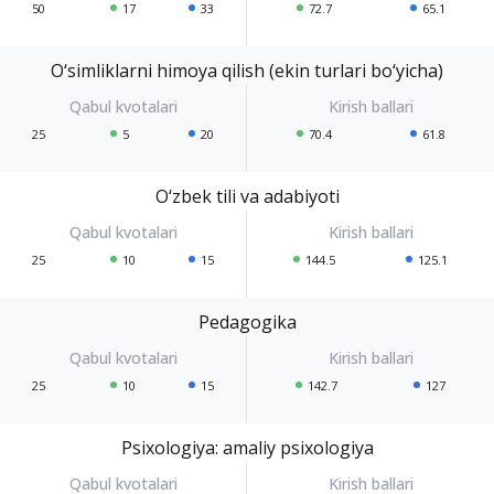
50
17
33
72.7
65.1
O‘simliklarni himoya qilish (ekin turlari bo‘yicha)
25
5
20
70.4
61.8
O‘zbek tili va adabiyoti
25
10
15
144.5
125.1
Pedagogika
25
10
15
142.7
127
Psixologiya: amaliy psixologiya