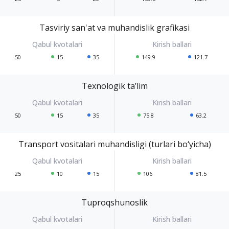
Tasviriy san'at va muhandislik grafikasi
50
15
35
149.9
121.7
Texnologik ta’lim
50
15
35
75.8
63.2
Transport vositalari muhandisligi (turlari bo‘yicha)
25
10
15
106
81.5
Tuproqshunoslik