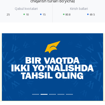
chiqarish turlari bo‘yicha)
25
10
15
80.8
69.5