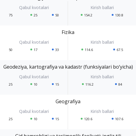
75
25
50
154.2
130.8
Fizika
50
17
33
114.6
67.5
Geodeziya, kartografiya va kadastr (funksiyalari bo‘yicha)
25
10
15
116.2
84
Geografiya
25
10
15
120.6
107.6
Gid hamrohligi va tarjimonlik faoliyati: ingliz tili