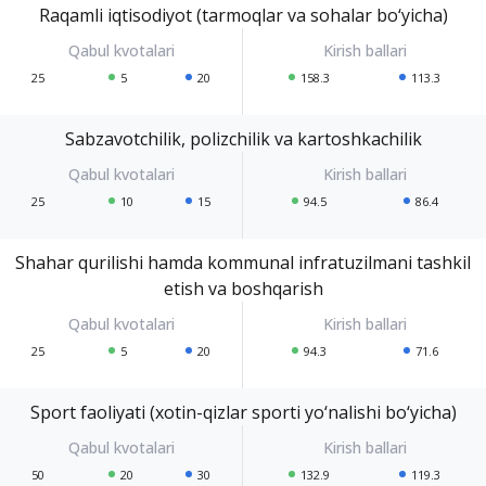
Raqamli iqtisodiyot (tarmoqlar va sohalar bo‘yicha)
25
5
20
158.3
113.3
Sabzavotchilik, polizchilik va kartoshkachilik
25
10
15
94.5
86.4
Shahar qurilishi hamda kommunal infratuzilmani tashkil
etish va boshqarish
25
5
20
94.3
71.6
Sport faoliyati (xotin-qizlar sporti yo‘nalishi bo‘yicha)
50
20
30
132.9
119.3