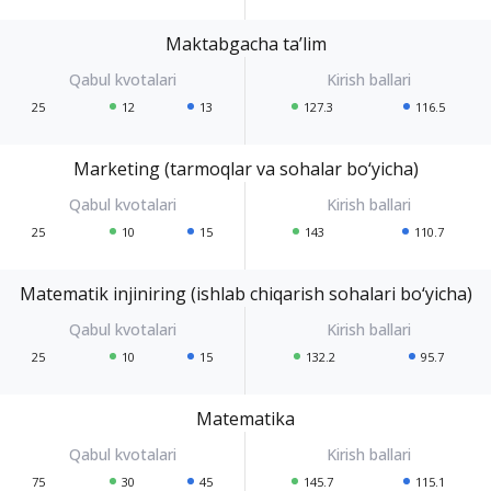
Maktabgacha ta’lim
25
12
13
127.3
116.5
Marketing (tarmoqlar va sohalar bo‘yicha)
25
10
15
143
110.7
Matematik injiniring (ishlab chiqarish sohalari bo‘yicha)
25
10
15
132.2
95.7
Matematika
75
30
45
145.7
115.1