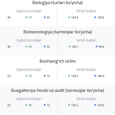
Biologiya (turlari bo‘yicha)
50
17
33
134.4
128.8
Biotexnologiya (tarmoqlar bo‘yicha)
50
15
35
120.1
99.8
Boshlang‘ich ta’lim
25
12
13
154.3
140.6
Buxgalteriya hisobi va audit (tarmoqlar bo‘yicha)
25
10
15
159.6
124.9