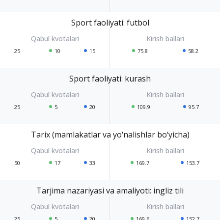
Sport faoliyati: futbol
25
10
15
75.8
58.2
Sport faoliyati: kurash
25
5
20
109.9
95.7
Tarix (mamlakatlar va yo‘nalishlar bo‘yicha)
50
17
33
169.7
153.7
Tarjima nazariyasi va amaliyoti: ingliz tili
25
5
20
169.6
152.7