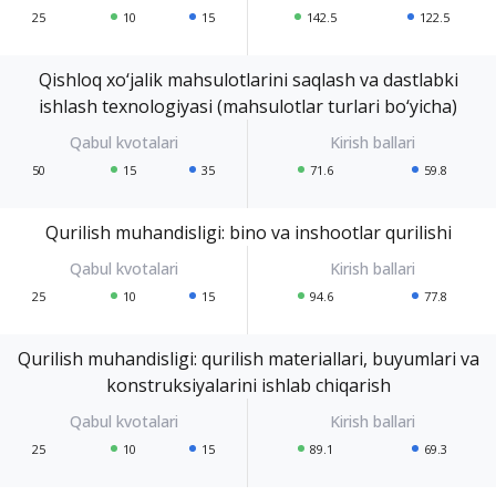
25
10
15
142.5
122.5
Qishloq xo‘jalik mahsulotlarini saqlash va dastlabki
ishlash texnologiyasi (mahsulotlar turlari bo‘yicha)
50
15
35
71.6
59.8
Qurilish muhandisligi: bino va inshootlar qurilishi
25
10
15
94.6
77.8
Qurilish muhandisligi: qurilish materiallari, buyumlari va
konstruksiyalarini ishlab chiqarish
25
10
15
89.1
69.3