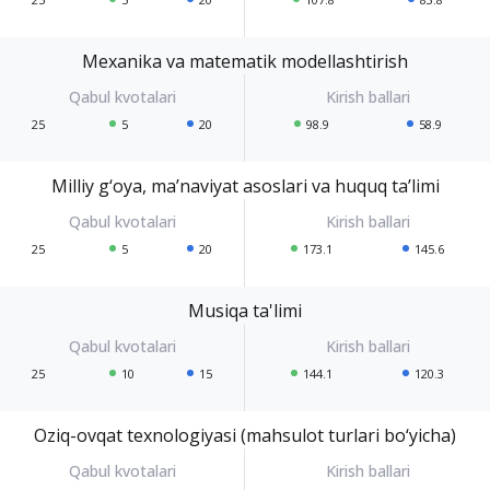
Mexanika va matematik modellashtirish
25
5
20
98.9
58.9
Milliy g‘oya, ma’naviyat asoslari va huquq ta’limi
25
5
20
173.1
145.6
Musiqa ta'limi
25
10
15
144.1
120.3
Oziq-ovqat texnologiyasi (mahsulot turlari bo‘yicha)