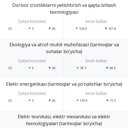
Dorivor o‘simliklarni yetishtirish va qayta ishlash
texnologiyasi
25
5
20
124.6
101.8
Ekologiya va atrof-muhit muhofazasi (tarmoqlar va
sohalar bo‘yicha)
25
5
20
78.7
66.3
Elektr energetikasi (tarmoqlar va yo‘nalishlar bo‘yicha)
25
5
20
119.9
71.3
Elektr texnikasi, elektr mexanikasi va elektr
texnologiyalari (tarmoqlar bo‘yicha)