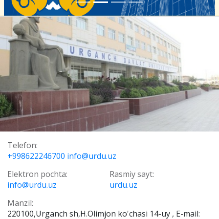
Telefon:
+998622246700 info@urdu.uz
Elektron pochta:
Rasmiy sayt:
info@urdu.uz
urdu.uz
Manzil:
220100,Urganch sh,H.Olimjon ko'chasi 14-uy , E-mail: