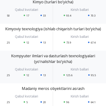
Kimyo (turlari bo‘yicha)
50
17
33
93.4
70.3
Kimyoviy texnologiya (ishlab chiqarish turlari bo‘yicha)
25
12
13
73.9
67.4
Kompyuter ilmlari va dasturlash texnologiyalari
(yo‘nalishlar bo‘yicha)
25
12
13
125.6
95.5
Madaniy meros obyektlarini asrash
25
5
20
96
64.1