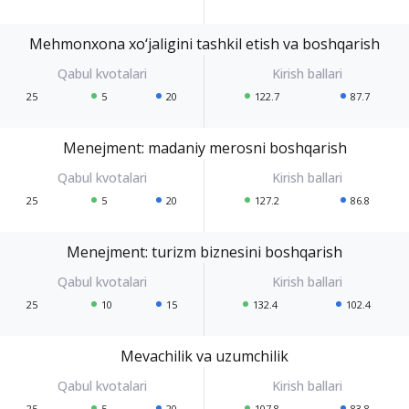
Mehmonxona xo‘jaligini tashkil etish va boshqarish
25
5
20
122.7
87.7
Menejment: madaniy merosni boshqarish
25
5
20
127.2
86.8
Menejment: turizm biznesini boshqarish
25
10
15
132.4
102.4
Mevachilik va uzumchilik
25
5
20
107.8
83.8