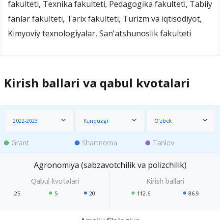
fakulteti, Texnika fakulteti, Pedagogika fakulteti, Tabiiy
fanlar fakulteti, Tarix fakulteti, Turizm va iqtisodiyot,
Kimyoviy texnologiyalar, San'atshunoslik fakulteti
Kirish ballari va qabul kvotalari
2022-2023
Kunduzgi
O‘zbek
Grant
Shartnoma
Tanlov
Agronomiya (sabzavotchilik va polizchilik)
25
5
20
112.6
86.9