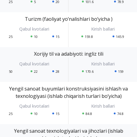
25
5
20
101.6
78.9
Turizm (faoliyat yo‘nalishlari bo‘yicha )
25
10
15
159.8
145.9
Xorijiy til va adabiyoti: ingliz tili
50
22
28
170.6
159
Yengil sanoat buyumlari konstruksiyasini ishlash va
texnologiyasi (ishlab chiqarish turlari bo‘yicha)
25
10
15
84.8
74.8
Yengil sanoat texnologiyalari va jihozlari (ishlab