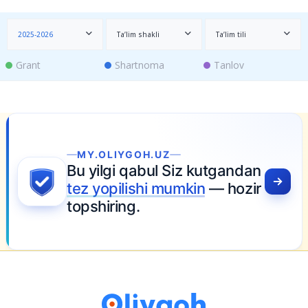
2025-2026
Ta’lim shakli
Ta’lim tili
Grant
Shartnoma
Tanlov
MY.OLIYGOH.UZ
Bu yilgi qabul Siz kutgandan
tez yopilishi mumkin
— hozir
topshiring.