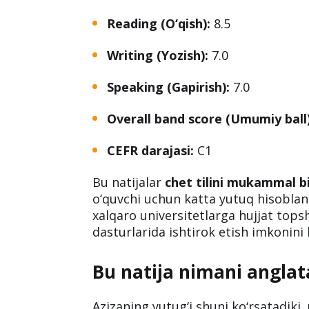
Reading (O‘qish):
8.5
Writing (Yozish):
7.0
Speaking (Gapirish):
7.0
Overall band score (Umumiy ball)
CEFR darajasi:
C1
Bu natijalar
chet tilini mukammal bi
o‘quvchi uchun katta yutuq hisoblan
xalqaro universitetlarga hujjat topsh
dasturlarida ishtirok etish imkonini 
Bu natija nimani anglat
Azizaning yutug‘i shuni ko‘rsatadiki,