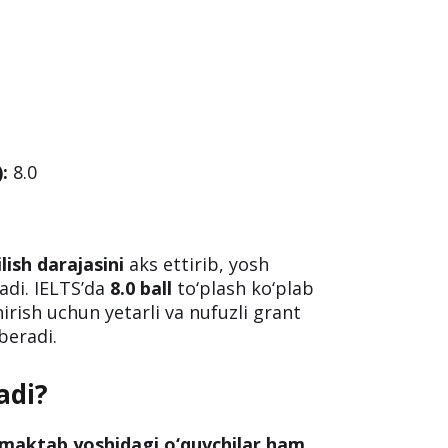
:
8.0
lish darajasini
aks ettirib, yosh
adi. IELTS’da
8.0 ball
to‘plash ko‘plab
irish uchun yetarli va nufuzli grant
beradi.
adi?
maktab yoshidagi o‘quvchilar ham