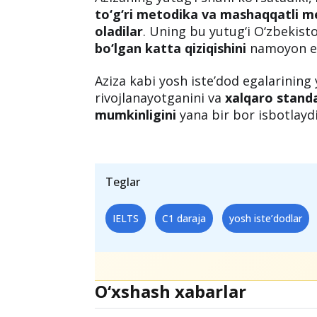
to‘g‘ri metodika va mashaqqatli me
oladilar
. Uning bu yutug‘i O‘zbekis
bo‘lgan katta qiziqishini
namoyon et
Aziza kabi yosh iste’dod egalarining 
rivojlanayotganini va
xalqaro standa
mumkinligini
yana bir bor isbotlaydi
Teglar
IELTS
C1 daraja
yosh iste’dodlar
O‘xshash xabarlar