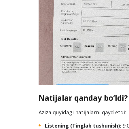
Natijalar qanday bo‘ldi?
Aziza quyidagi natijalarni qayd etdi:
Listening (Tinglab tushunish):
9.