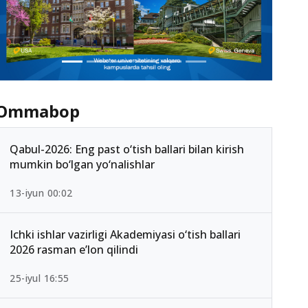
Ommabop
Qabul-2026: Eng past o‘tish ballari bilan kirish
mumkin bo‘lgan yo‘nalishlar
13-iyun 00:02
Ichki ishlar vazirligi Akademiyasi o‘tish ballari
2026 rasman e’lon qilindi
25-iyul 16:55