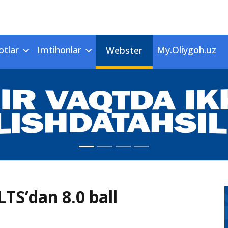
otlar
Imtihonlar
My.Oliygoh.uz
Webster
LTS’dan 8.0 ball