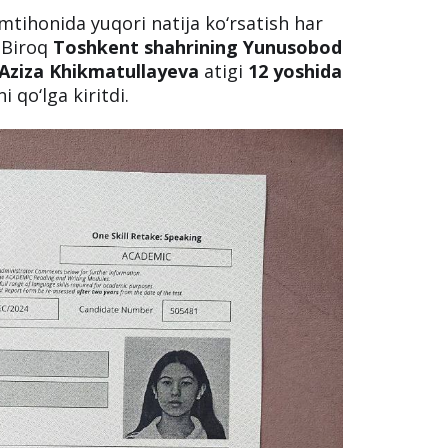
) imtihonida yuqori natija ko‘rsatish har
 Biroq
Toshkent shahrining Yunusobod
Aziza Khikmatullayeva
atigi
12 yoshida
i qo‘lga kiritdi.