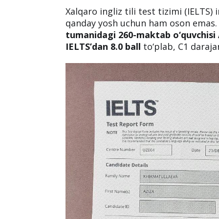
Xalqaro ingliz tili test tizimi (IELTS
qanday yosh uchun ham oson emas.
tumanidagi 260-maktab o‘quvchisi
IELTS’dan 8.0 ball
to‘plab, C1 darajan