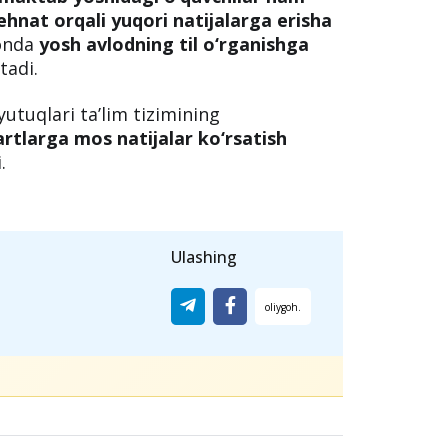
hnat orqali yuqori natijalarga erisha
tonda
yosh avlodning til o‘rganishga
adi.
yutuqlari ta’lim tizimining
rtlarga mos natijalar ko‘rsatish
.
Ulashing