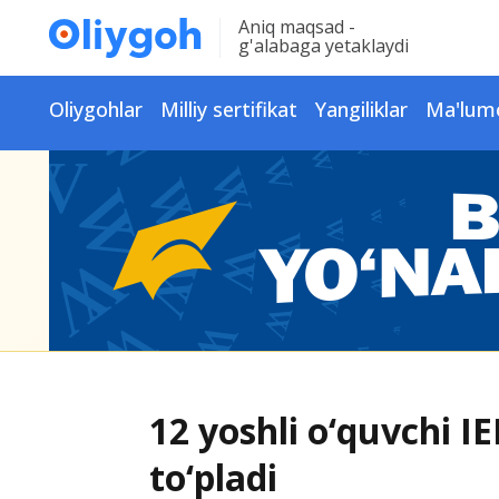
Aniq maqsad -
g'alabaga yetaklaydi
Oliygohlar
Milliy sertifikat
Yangiliklar
Ma'lum
12 yoshli o‘quvchi IE
to‘pladi