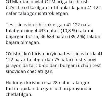
OTMlardan davlat OTMlariga ko‘chirish
bo‘yicha o‘tkazilgan imtihonlarda jami 41 122
nafar talabgor ishtirok etgan.
Test sinovida ishtirok etgan 41 122 nafar
talabgorning 4 433 nafari (10,8 %) talabni
bajargan bo‘lsa, 36 689 nafari (89,2 %) talabni
bajara olmagan.
O‘qishni ko‘chirish bo‘yicha test sinovlarida 41
122 nafar talabgordan 75 nafari test sinovi
jarayonida tartib-qoidani buzgani uchun test
sinovidan chetlatilgan.
Hududga kirishda esa 78 nafar talabgor
tartib-qoidani buzgani uchun jarayondan
chetlatilgan.