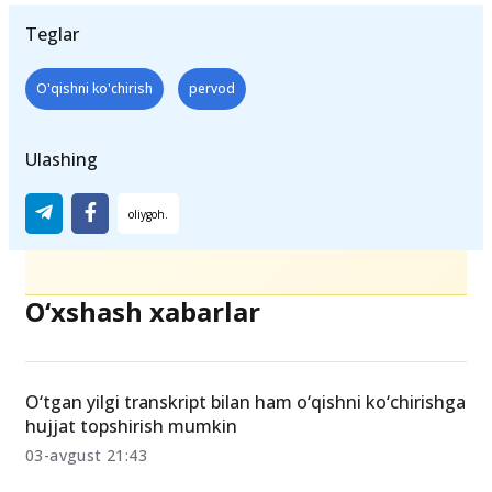
Teglar
O'qishni ko'chirish
pervod
Ulashing
O‘xshash xabarlar
O‘tgan yilgi transkript bilan ham o‘qishni ko‘chirishga
hujjat topshirish mumkin
03-avgust 21:43