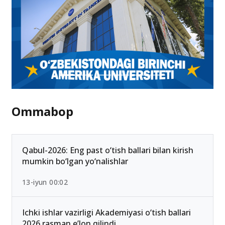
Ommabop
Qabul-2026: Eng past o‘tish ballari bilan kirish
mumkin bo‘lgan yo‘nalishlar
13-iyun 00:02
Ichki ishlar vazirligi Akademiyasi o‘tish ballari
2026 rasman e’lon qilindi