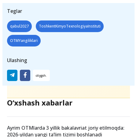
Teglar
qabul2027
ToshkentKimyoTexnologiyaInstituti
OTMYangiliklari
Ulashing
O‘xshash xabarlar
Ayrim OTMlarda 3 yillik bakalavriat joriy etilmoqda:
2026-yildan yangi ta’lim tizimi boshlanadi