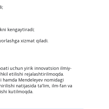
qanday ta’sir qiladi?
sh tizimi kuchayadi
i;
kni kengaytiradi;
yorlashga xizmat qiladi.
ati uchun yirik innovatsion ilmiy-