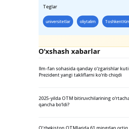
ishlab chiqarish va ta’lim klasteri tas
Toshkent kimyo-texnologiya instit
universitet filiali yangi hududga ko‘ch
sanoat integratsiyasi yanada kuchay
Teglar
universitetlar
oliytalim
ToshkentKim
O‘xshash xabarlar
Ilm-fan sohasida qanday o‘zgarishlar ku
Prezident yangi takliflarni ko‘rib chiqdi