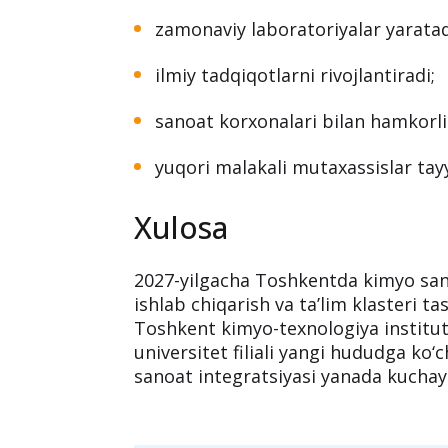
Kimyo sanoati rivojiga 
Malakali kadrlar tayyorla
Yangi klaster:
zamonaviy laboratoriyalar yaratad
ilmiy tadqiqotlarni rivojlantiradi;
sanoat korxonalari bilan hamkorli
yuqori malakali mutaxassislar tay
Xulosa
2027-yilgacha Toshkentda kimyo sano