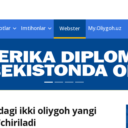
otlar
Imtihonlar
My.Oliygoh.uz
Webster
agi ikki oliygoh yangi
chiriladi