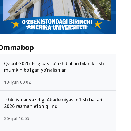
Ommabop
Qabul-2026: Eng past o‘tish ballari bilan kirish
mumkin bo‘lgan yo‘nalishlar
13-iyun 00:02
Ichki ishlar vazirligi Akademiyasi o‘tish ballari
2026 rasman e’lon qilindi
25-iyul 16:55