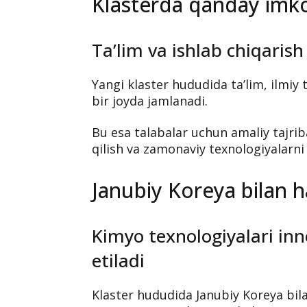
Toshkent filiali.
Mazkur o‘zgarish talabalar va profe
infratuzilmadan foydalanish imkoniya
Klasterda qanday imkon
Ta’lim va ishlab chiqarish
Yangi klaster hududida ta’lim, ilmiy 
bir joyda jamlanadi.
Bu esa talabalar uchun amaliy tajrib
qilish va zamonaviy texnologiyalarni
Janubiy Koreya bilan h