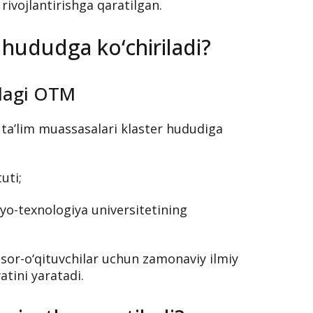
manida joylashgan 60 gektar hududda
y-ishlab chiqarish va ta’lim klasteri
ab chiqarish integratsiyasini
ivojlantirishga qaratilgan.
 hududga ko‘chiriladi?
idagi OTM
y ta’lim muassasalari klaster hududiga
uti;
o-texnologiya universitetining