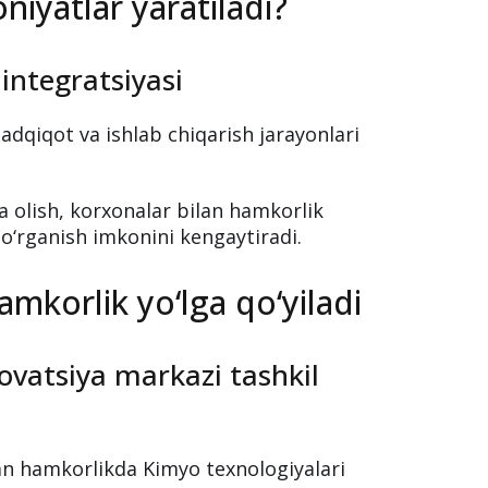
ssor-o‘qituvchilar uchun zamonaviy ilmiy
tini yaratadi.
iyatlar yaratiladi?
 integratsiyasi
tadqiqot va ishlab chiqarish jarayonlari
a olish, korxonalar bilan hamkorlik
 o‘rganish imkonini kengaytiradi.
amkorlik yo‘lga qo‘yiladi