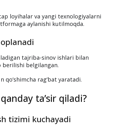
ovatsiya markazi tashkil
an hamkorlikda Kimyo texnologiyalari
tap loyihalar va yangi texnologiyalarni
tformaga aylanishi kutilmoqda.
 qoplanadi
adigan tajriba-sinov ishlari bilan
 berilishi belgilangan.
un qo‘shimcha rag‘bat yaratadi.