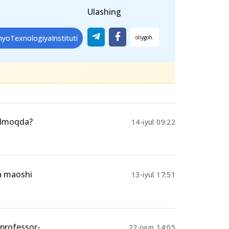
hkil etilishi rejalashtirilmoqda.
uti hamda Mendeleyev nomidagi
irilishi natijasida ta’lim, ilm-fan va
ishi kutilmoqda.
Ulashing
yoTexnologiyaInstituti
tilmoqda?
14-iyul 09:22