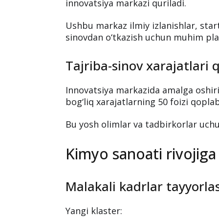
Kimyo texnologiyalari inn
etiladi
Klaster hududida Janubiy Koreya bil
innovatsiya markazi quriladi.
Ushbu markaz ilmiy izlanishlar, star
sinovdan o‘tkazish uchun muhim pla
Tajriba-sinov xarajatlari
Innovatsiya markazida amalga oshiril
bog‘liq xarajatlarning 50 foizi qoplab
Bu yosh olimlar va tadbirkorlar uch