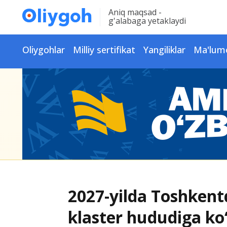
Aniq maqsad -
g'alabaga yetaklaydi
Oliygohlar
Milliy sertifikat
Yangiliklar
Ma'lum
2027-yilda Toshkentd
klaster hududiga ko‘