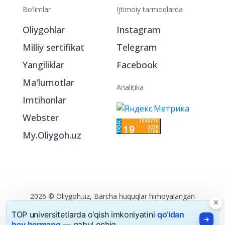
Bo‘limlar
Ijtimoiy tarmoqlarda
Oliygohlar
Instagram
Milliy sertifikat
Telegram
Yangiliklar
Facebook
Ma'lumotlar
Analitika
Imtihonlar
Webster
My.Oliygoh.uz
TOP universitetlarda o‘qish imkoniyatini
qo‘ldan
boy bermang
— qabul ochiq.