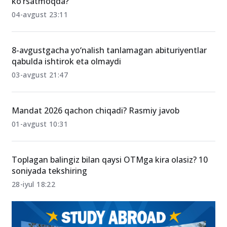
OTMga kirish qanchalik qiyin? Statistikalar nimani
ko‘rsatmoqda?
04-avgust 23:11
8-avgustgacha yo‘nalish tanlamagan abituriyentlar
qabulda ishtirok eta olmaydi
03-avgust 21:47
Mandat 2026 qachon chiqadi? Rasmiy javob
01-avgust 10:31
Toplagan balingiz bilan qaysi OTMga kira olasiz? 10
soniyada tekshiring
28-iyul 18:22