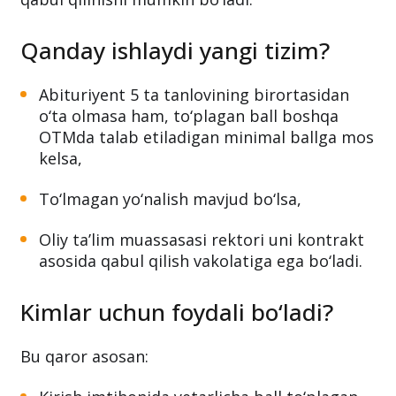
to‘lmagan yo‘nalish
talabiga mos kelsa, shu
oliygoh rektori tomonidan
kontrakt asosida
qabul qilinishi mumkin bo‘ladi.
Qanday ishlaydi yangi tizim?
Abituriyent 5 ta tanlovining birortasidan
o‘ta olmasa ham, to‘plagan ball boshqa
OTMda talab etiladigan minimal ballga mos
kelsa,
To‘lmagan yo‘nalish mavjud bo‘lsa,
Oliy ta’lim muassasasi rektori uni kontrakt
asosida qabul qilish vakolatiga ega bo‘ladi.
Kimlar uchun foydali bo‘ladi?