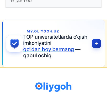
Chet tili sertifikatlari bo‘yicha yangi tartib
tasdiqlandi
16-iyun 16:02
arda o‘qish
rmang
—