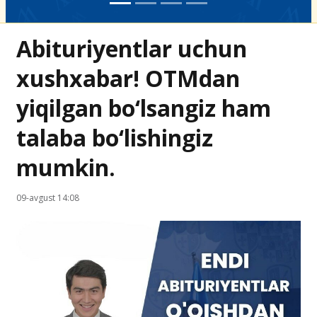
Abituriyentlar uchun
xushxabar! OTMdan
yiqilgan bo‘lsangiz ham
talaba bo‘lishingiz
mumkin.
09-avgust 14:08