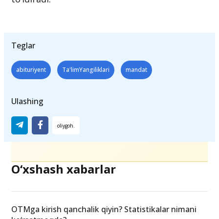
orzusini ro‘yobga chiqaradi, balki oliy ta’lim
muassasalaridagi bo‘sh o‘rinlarni ham
to‘ldiradi.
Teglar
abituriyent
Ta'limYangiliklari
mandat
Ulashing
O‘xshash xabarlar