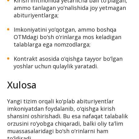
Bu qaror asosan:
Kirish imtihonida yetarlicha ball to‘plagan,
ammo tanlagan yo‘nalishida joy yetmagan
abituriyentlarga;
Imkoniyatini yo‘qotgan, ammo boshqa
OTMdagi bo‘sh o‘rinlarga mos keladigan
talablarga ega nomzodlarga;
Kontrakt asosida o‘qishga tayyor bo‘lgan
yoshlar uchun qulaylik yaratadi.
Xulosa
Yangi tizim orqali ko‘plab abituriyentlar
imkoniyatdan foydalanib, o‘qishga kirish
shansini oshirishadi. Bu esa nafaqat talabalik