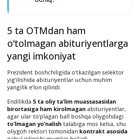
5 ta OTMdan ham
o‘tolmagan abituriyentlarga
yangi imkoniyat
Prezident boshchiligida o‘tkazilgan selektor
yig‘ilishida abituriyentlar uchun muhim
yangilik e’lon qilindi.
Endilikda
5 ta oliy ta’lim muassasasidan
birortasiga ham kirolmagan
abituriyentlar,
agar ular to‘plagan ball boshqa oliygohdagi