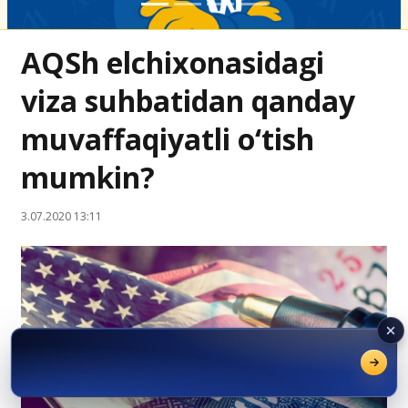
AQSh elchixonasidagi
viza suhbatidan qanday
muvaffaqiyatli o‘tish
mumkin?
3.07.2020 13:11
Grant va kontrakt asosida
qabul davom etmoqda
— imkoniyatni boy bermang.