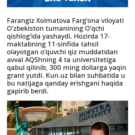
Farangiz Xolmatova Farg‘ona viloyati
O‘zbekiston tumanining O‘qchi
qishlog‘ida yashaydi. Hozirda 17-
maktabning 11-sinfida tahsil
olayotgan o‘quvchi qiz muddatidan
avval AQShning 4 ta universitetiga
qabul qilinib, 300 ming dollarga yaqin
grant yutdi. Kun.uz bilan suhbatida u
bu natijaga qanday erishgani haqida
gapirib berdi.