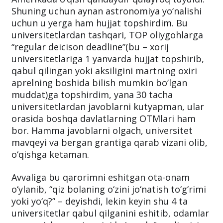
Shuning uchun aynan astronomiya yo‘nalishi
uchun u yerga ham hujjat topshirdim. Bu
universitetlardan tashqari, TOP oliygohlarga
“regular deicison deadline”(bu – xorij
universitetlariga 1 yanvarda hujjat topshirib,
qabul qilingan yoki aksiligini martning oxiri
aprelning boshida bilish mumkin bo‘lgan
muddat)ga topshirdim, yana 30 tacha
universitetlardan javoblarni kutyapman, ular
orasida boshqa davlatlarning OTMlari ham
bor. Hamma javoblarni olgach, universitet
mavqeyi va bergan grantiga qarab vizani olib,
o‘qishga ketaman.
Avvaliga bu qarorimni eshitgan ota-onam
o‘ylanib, “qiz bolaning o‘zini jo‘natish to‘g‘rimi
yoki yo‘q?” – deyishdi, lekin keyin shu 4 ta
universitetlar qabul qilganini eshitib, odamlar