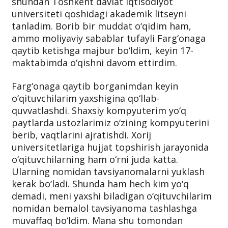
shundan Toshkent davlat iqtisodiyot
universiteti qoshidagi akademik litseyni
tanladim. Borib bir muddat o‘qidim ham,
ammo moliyaviy sabablar tufayli Farg‘onaga
qaytib ketishga majbur bo‘ldim, keyin 17-
maktabimda o‘qishni davom ettirdim.
Farg‘onaga qaytib borganimdan keyin
o‘qituvchilarim yaxshigina qo‘llab-
quvvatlashdi. Shaxsiy kompyuterim yo‘q
paytlarda ustozlarimiz o‘zining kompyuterini
berib, vaqtlarini ajratishdi. Xorij
universitetlariga hujjat topshirish jarayonida
o‘qituvchilarning ham o‘rni juda katta.
Ularning nomidan tavsiyanomalarni yuklash
kerak bo‘ladi. Shunda ham hech kim yo‘q
demadi, meni yaxshi biladigan o‘qituvchilarim
nomidan bemalol tavsiyanoma tashlashga
muvaffaq bo‘ldim. Mana shu tomondan