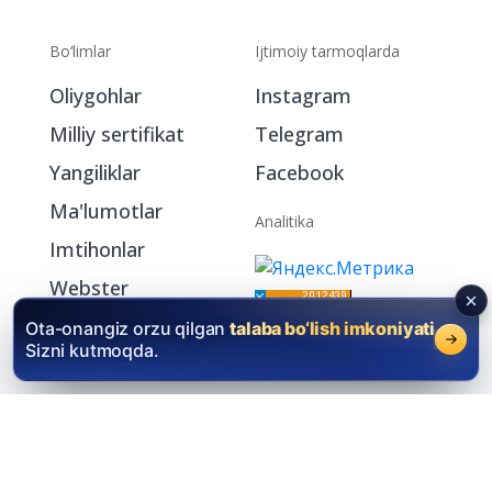
Bo‘limlar
Ijtimoiy tarmoqlarda
Oliygohlar
Instagram
Milliy sertifikat
Telegram
Yangiliklar
Facebook
Ma'lumotlar
Analitika
Imtihonlar
Webster
My.Oliygoh.uz
Ota-onangiz orzu qilgan
talaba bo‘lish imkoniyati
Sizni kutmoqda.
2026 © Oliygoh.uz, Barcha huquqlar himoyalangan