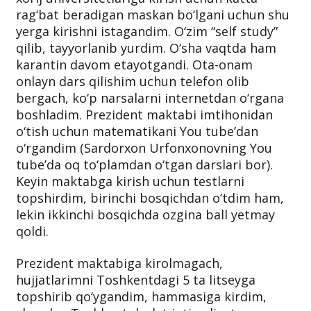
rag‘bat beradigan maskan bo‘lgani uchun shu
yerga kirishni istagandim. O‘zim “self study”
qilib, tayyorlanib yurdim. O‘sha vaqtda ham
karantin davom etayotgandi. Ota-onam
onlayn dars qilishim uchun telefon olib
bergach, ko‘p narsalarni internetdan o‘rgana
boshladim. Prezident maktabi imtihonidan
o‘tish uchun matematikani You tube’dan
o‘rgandim (Sardorxon Urfonxonovning You
tube’da oq to‘plamdan o‘tgan darslari bor).
Keyin maktabga kirish uchun testlarni
topshirdim, birinchi bosqichdan o‘tdim ham,
lekin ikkinchi bosqichda ozgina ball yetmay
qoldi.
Prezident maktabiga kirolmagach,
hujjatlarimni Toshkentdagi 5 ta litseyga
topshirib qo‘ygandim, hammasiga kirdim,