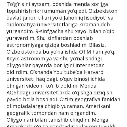
To‘g‘risini aytsam, boshida menda xorijga
topshirish fikri umuman yo‘q edi. O‘zbekiston
davlat jahon tillari yoki Jahon iqtisodiyoti va
diplomatiya universitetlariga kiraman deb
yurgandim. 9-sinfgacha shu xayol bilan o‘qib
yuraverdim. Shu sinflardan boshlab
astronomiyaga qiziqa boshladim. Bilasiz,
O‘zbekistonda bu yo‘nalishda OTM ham yo‘q.
Keyin astronomiya va shu yo‘nalishdagi
oliygohlar qayerda borligini internetdan
qidirdim. O‘shanda You tubeʼda Harvard
universiteti haqidagi, o‘quv binosi ichida
olingan videoni ko‘rib qoldim. Menda
AQShdagi universitetlarda o‘qishga qiziqish
paydo bo‘la boshladi. O‘zim geografiya fanidan
olimpiadalarga chiqib yuraman, Amerikani
geografik tomondan ham o‘rgandim.
Oliygohlari bilan tanishib chiqdim. Menga
Amerikada o‘qish qandaydir qulayroq tuyuldi.