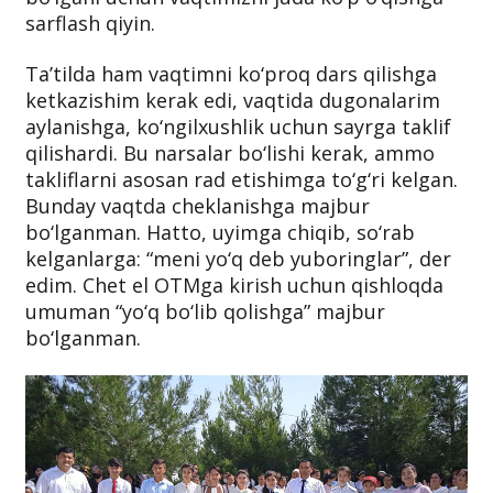
sarflash qiyin.
Ta’tilda ham vaqtimni ko‘proq dars qilishga
ketkazishim kerak edi, vaqtida dugonalarim
aylanishga, ko‘ngilxushlik uchun sayrga taklif
qilishardi. Bu narsalar bo‘lishi kerak, ammo
takliflarni asosan rad etishimga to‘g‘ri kelgan.
Bunday vaqtda cheklanishga majbur
bo‘lganman. Hatto, uyimga chiqib, so‘rab
kelganlarga: “meni yo‘q deb yuboringlar”, der
edim. Chet el OTMga kirish uchun qishloqda
umuman “yo‘q bo‘lib qolishga” majbur
bo‘lganman.