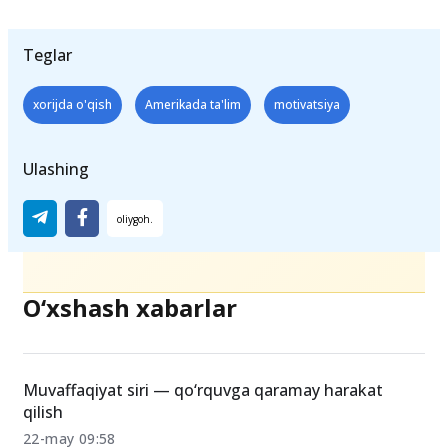
Teglar
xorijda o'qish
Amerikada ta'lim
motivatsiya
Ulashing
O‘xshash xabarlar
Muvaffaqiyat siri — qo‘rquvga qaramay harakat
qilish
22-may 09:58