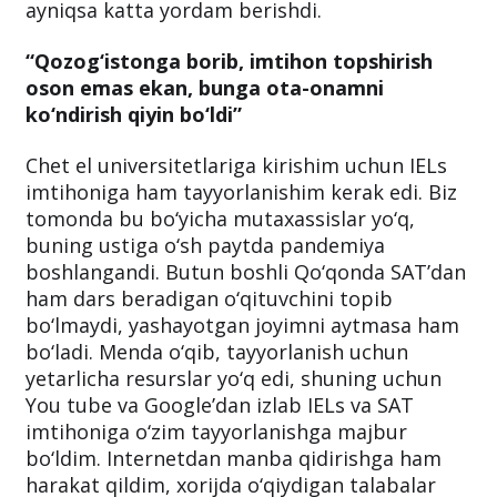
ayniqsa katta yordam berishdi.
“Qozog‘istonga borib, imtihon topshirish
oson emas ekan, bunga ota-onamni
ko‘ndirish qiyin bo‘ldi”
Chet el universitetlariga kirishim uchun IELs
imtihoniga ham tayyorlanishim kerak edi. Biz
tomonda bu bo‘yicha mutaxassislar yo‘q,
buning ustiga o‘sh paytda pandemiya
boshlangandi. Butun boshli Qo‘qonda SAT’dan
ham dars beradigan o‘qituvchini topib
bo‘lmaydi, yashayotgan joyimni aytmasa ham
bo‘ladi. Menda o‘qib, tayyorlanish uchun
yetarlicha resurslar yo‘q edi, shuning uchun
You tube va Google’dan izlab IELs va SAT
imtihoniga o‘zim tayyorlanishga majbur
bo‘ldim. Internetdan manba qidirishga ham
harakat qildim, xorijda o‘qiydigan talabalar