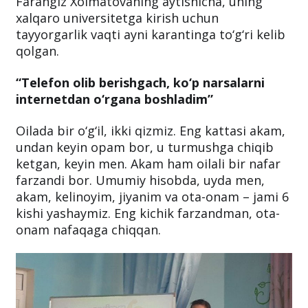
Farangiz Xolmatovaning aytishicha, uning
xalqaro universitetga kirish uchun
tayyorgarlik vaqti ayni karantinga to‘g‘ri kelib
qolgan.
“Telefon olib berishgach, ko‘p narsalarni
internetdan o‘rgana boshladim”
Oilada bir o‘g‘il, ikki qizmiz. Eng kattasi akam,
undan keyin opam bor, u turmushga chiqib
ketgan, keyin men. Akam ham oilali bir nafar
farzandi bor. Umumiy hisobda, uyda men,
akam, kelinoyim, jiyanim va ota-onam – jami 6
kishi yashaymiz. Eng kichik farzandman, ota-
onam nafaqaga chiqqan.