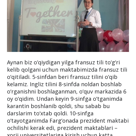
Aynan biz o‘qiydigan yilga fransuz tili to‘g‘ri
kelib qolgani uchun maktabimizda fransuz tili
o‘qitiladi. 5-sinfdan beri fransuz tilini o‘qib
kelamiz. Ingliz tilini 8-sinfda noldan boshlab
o‘rganishni boshlaganman, o‘quv markazida 6
oy o‘qidim. Undan keyin 9-sinfga o‘tganimda
karantin boshlanib qoldi, shu sabab bu
darslarim to‘xtab qoldi. 10-sinfga
o‘tayotganimda Farg‘onada prezident maktabi
ochilishi kerak edi, prezident maktablari –
xorij universitetlariga kirish uchun katta