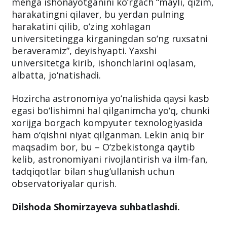
menga ishonayotganini ko‘rgach “mayli, qizim,
harakatingni qilaver, bu yerdan pulning
harakatini qilib, o‘zing xohlagan
universitetingga kirganingdan so‘ng ruxsatni
beraveramiz”, deyishyapti. Yaxshi
universitetga kirib, ishonchlarini oqlasam,
albatta, jo‘natishadi.
Hozircha astronomiya yo‘nalishida qaysi kasb
egasi bo‘lishimni hal qilganimcha yo‘q, chunki
xorijga borgach kompyuter texnologiyasida
ham o‘qishni niyat qilganman. Lekin aniq bir
maqsadim bor, bu – O‘zbekistonga qaytib
kelib, astronomiyani rivojlantirish va ilm-fan,
tadqiqotlar bilan shug‘ullanish uchun
observatoriyalar qurish.
Dilshoda Shomirzayeva suhbatlashdi.