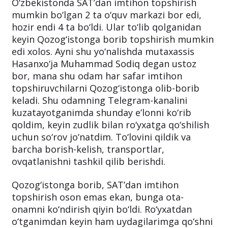
O‘zbekistonda SAT’dan imtihon topshirish
mumkin bo‘lgan 2 ta o‘quv markazi bor edi,
hozir endi 4 ta bo‘ldi. Ular to‘lib qolganidan
keyin Qozog‘istonga borib topshirish mumkin
edi xolos. Ayni shu yo‘nalishda mutaxassis
Hasanxo‘ja Muhammad Sodiq degan ustoz
bor, mana shu odam har safar imtihon
topshiruvchilarni Qozog‘istonga olib-borib
keladi. Shu odamning Telegram-kanalini
kuzatayotganimda shunday e’lonni ko‘rib
qoldim, keyin zudlik bilan ro‘yxatga qo‘shilish
uchun so‘rov jo‘natdim. To‘lovini qildik va
barcha borish-kelish, transportlar,
ovqatlanishni tashkil qilib berishdi.
Qozog‘istonga borib, SAT’dan imtihon
topshirish oson emas ekan, bunga ota-
onamni ko‘ndirish qiyin bo‘ldi. Ro‘yxatdan
o‘tganimdan keyin ham uydagilarimga qo‘shni