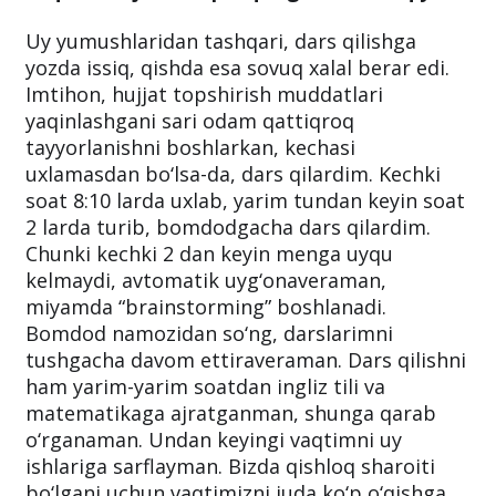
Uy yumushlaridan tashqari, dars qilishga
yozda issiq, qishda esa sovuq xalal berar edi.
Imtihon, hujjat topshirish muddatlari
yaqinlashgani sari odam qattiqroq
tayyorlanishni boshlarkan, kechasi
uxlamasdan bo‘lsa-da, dars qilardim. Kechki
soat 8:10 larda uxlab, yarim tundan keyin soat
2 larda turib, bomdodgacha dars qilardim.
Chunki kechki 2 dan keyin menga uyqu
kelmaydi, avtomatik uyg‘onaveraman,
miyamda “brainstorming” boshlanadi.
Bomdod namozidan so‘ng, darslarimni
tushgacha davom ettiraveraman. Dars qilishni
ham yarim-yarim soatdan ingliz tili va
matematikaga ajratganman, shunga qarab
o‘rganaman. Undan keyingi vaqtimni uy
ishlariga sarflayman. Bizda qishloq sharoiti
bo‘lgani uchun vaqtimizni juda ko‘p o‘qishga