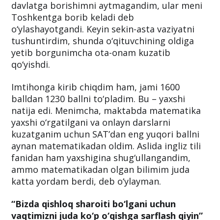
davlatga borishimni aytmagandim, ular meni
Toshkentga borib keladi deb
o‘ylashayotgandi. Keyin sekin-asta vaziyatni
tushuntirdim, shunda o‘qituvchining oldiga
yetib borgunimcha ota-onam kuzatib
qo‘yishdi.
Imtihonga kirib chiqdim ham, jami 1600
balldan 1230 ballni to‘pladim. Bu – yaxshi
natija edi. Menimcha, maktabda matematika
yaxshi o‘rgatilgani va onlayn darslarni
kuzatganim uchun SAT’dan eng yuqori ballni
aynan matematikadan oldim. Aslida ingliz tili
fanidan ham yaxshigina shug‘ullangandim,
ammo matematikadan olgan bilimim juda
katta yordam berdi, deb o‘ylayman.
“Bizda qishloq sharoiti bo‘lgani uchun
vaqtimizni juda ko‘p o‘qishga sarflash qiyin”