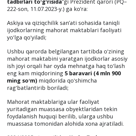
“
Respublikada milliy askiya va qiziqchilik
sanʼatini yanada rivojlantirish chora-
tadbirlari toʻgʻrisida
”gi Prezident qarori (PQ–
222-son, 11.07.2023-y.) ga ko‘ra:
Askiya va qiziqchilik sanʼati sohasida taniqli
ijodkorlarning mahorat maktablari faoliyati
yoʻlga qoʻyiladi;
Ushbu qarorda belgilangan tartibda oʻzining
mahorat maktabini yaratgan ijodkorlar asosiy
ish joyi orqali har oyda mehnatga haq toʻlash
eng kam miqdorining
5 baravari (4 mln 900
ming soʻm)
miqdorida qoʻshimcha
ragʻbatlantirib boriladi;
Mahorat maktablariga ular faoliyat
yuritadigan muassasa obyektlaridan tekin