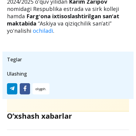
foydalanish huquqi berilib, ularga ushbu
muassasa tomonidan alohida xona ajratiladi.
2024/2025 oʻquv yilidan
Karim Zaripov
nomidagi Respublika estrada va sirk kolleji
hamda
Fargʻona ixtisoslashtirilgan sanʼat
maktabida
“Askiya va qiziqchilik sanʼati”
yoʻnalishi
ochiladi
.
Teglar
Ulashing