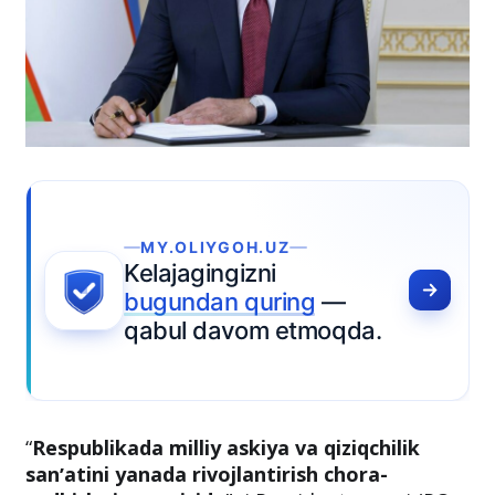
.UZ
ni
ring
—
m etmoqda.