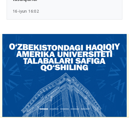
Chet tili sertifikatlari bo‘yicha yangi tartib
tasdiqlandi
16-iyun 16:02