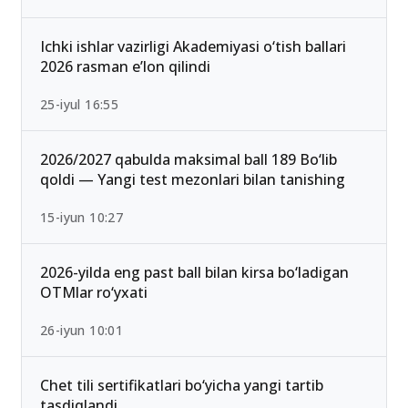
mumkin bo‘lgan yo‘nalishlar
13-iyun 00:02
Ichki ishlar vazirligi Akademiyasi o‘tish ballari
2026 rasman e’lon qilindi
25-iyul 16:55
2026/2027 qabulda maksimal ball 189 Bo‘lib
qoldi — Yangi test mezonlari bilan tanishing
15-iyun 10:27
2026-yilda eng past ball bilan kirsa bo‘ladigan
OTMlar ro‘yxati
26-iyun 10:01