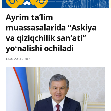
Ayrim taʼlim
muassasalarida “Askiya
va qiziqchilik sanʼati”
yoʻnalishi ochiladi
13.07.2023 20:09