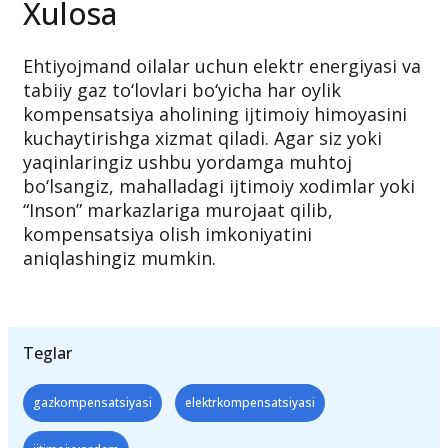
iste’moli ko‘payishini hisobga olib belgilangan.
Xulosa
Ehtiyojmand oilalar uchun elektr energiyasi va
tabiiy gaz to‘lovlari bo‘yicha har oylik
kompensatsiya aholining ijtimoiy himoyasini
kuchaytirishga xizmat qiladi. Agar siz yoki
yaqinlaringiz ushbu yordamga muhtoj
bo‘lsangiz, mahalladagi ijtimoiy xodimlar yoki
“Inson” markazlariga murojaat qilib,
kompensatsiya olish imkoniyatini
aniqlashingiz mumkin.
Teglar