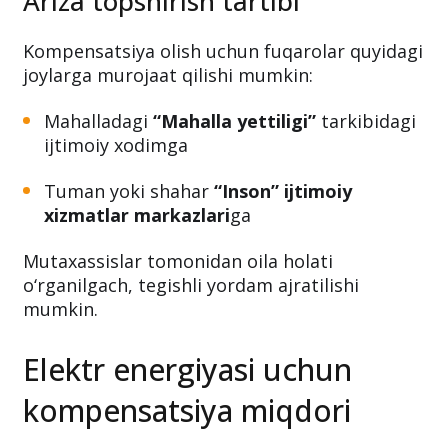
qaror qabul qilinadi.
Ariza topshirish tartibi
Kompensatsiya olish uchun fuqarolar quyidagi
joylarga murojaat qilishi mumkin:
Mahalladagi
“Mahalla yettiligi”
tarkibidagi
ijtimoiy xodimga
Tuman yoki shahar
“Inson” ijtimoiy
xizmatlar markazlari
ga
Mutaxassislar tomonidan oila holati
o‘rganilgach, tegishli yordam ajratilishi
mumkin.
Elektr energiyasi uchun