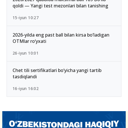
25-iyul 16:55
2026/2027 qabulda maksimal ball 189 Bo‘lib
qoldi — Yangi test mezonlari bilan tanishing
15-iyun 10:27
2026-yilda eng past ball bilan kirsa bo‘ladigan
OTMlar ro‘yxati
26-iyun 10:01
Chet tili sertifikatlari bo‘yicha yangi tartib
tasdiqlandi
16-iyun 16:02