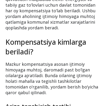
O‘zbekistonda ehtiyojmand oilalarni qo‘llab-
quvvatlash maqsadida elektr energiyasi va
tabiiy gaz to‘lovlari uchun davlat tomonidan
har oy kompensatsiya to‘lab beriladi. Ushbu
yordam aholining ijtimoiy himoyaga muhtoj
qatlamiga kommunal xizmatlar xarajatlarini
qoplashda yordam beradi.
Kompensatsiya kimlarga
beriladi?
Mazkur kompensatsiya asosan ijtimoiy
himoyaga muhtoj, daromadi past bo‘lgan
oilalarga ajratiladi. Bunda oilaning ijtimoiy
holati mahalla va tegishli tashkilotlar
tomonidan o‘rganilib, yordam berish bo‘yicha