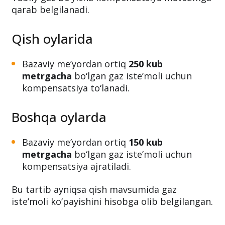
kompensatsiya miqdori
Tabiiy gaz bo‘yicha kompensatsiya mavsumga
qarab belgilanadi.
Qish oylarida
Bazaviy me’yordan ortiq
250 kub
metrgacha
bo‘lgan gaz iste’moli uchun
kompensatsiya to‘lanadi.
Boshqa oylarda
Bazaviy me’yordan ortiq
150 kub
metrgacha
bo‘lgan gaz iste’moli uchun
kompensatsiya ajratiladi.
Bu tartib ayniqsa qish mavsumida gaz