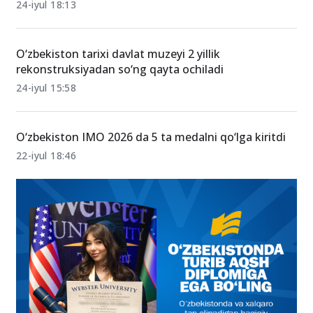
Toshkentda yashil hududlar kengaytiriladi: Yangi
bog‘lar quriladi
24-iyul 18:13
O‘zbekiston tarixi davlat muzeyi 2 yillik
rekonstruksiyadan so‘ng qayta ochiladi
24-iyul 15:58
O‘zbekiston IMO 2026 da 5 ta medalni qo‘lga kiritdi
22-iyul 18:46