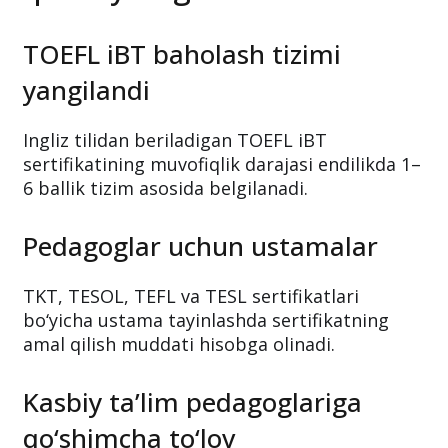
Sertifikatlar bo‘yicha yana
qanday o‘zgarishlar kiritildi?
TOEFL iBT baholash tizimi
yangilandi
Ingliz tilidan beriladigan TOEFL iBT
sertifikatining muvofiqlik darajasi endilikda 1–
6 ballik tizim asosida belgilanadi.
Pedagoglar uchun ustamalar
TKT, TESOL, TEFL va TESL sertifikatlari
bo‘yicha ustama tayinlashda sertifikatning
amal qilish muddati hisobga olinadi.