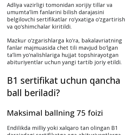
uchun yangi imkoniyat
Adliya vazirligi tomonidan xorijiy tillar va
umumta’lim fanlarini bilish darajasini
belgilovchi sertifikatlar ro‘yxatiga o‘zgartirish
va qo‘shimchalar kiritildi.
Mazkur o‘zgarishlarga ko‘ra, bakalavriatning
fanlar majmuasida chet tili mavjud bo‘lgan
ta’lim yo‘nalishlariga hujjat topshirayotgan
abituriyentlar uchun yangi tartib joriy etildi.
B1 sertifikat uchun qancha
ball beriladi?
Maksimal ballning 75 foizi