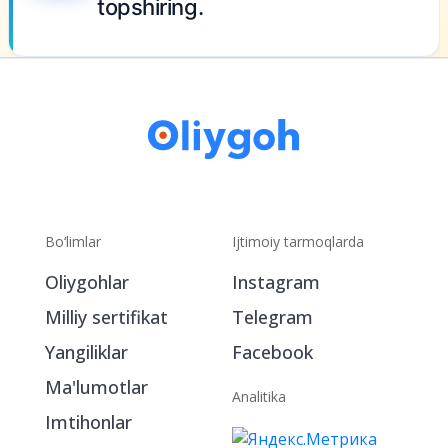
r
Bo‘limlar
Ijtimoiy tarmoqlarda
Oliygohlar
Instagram