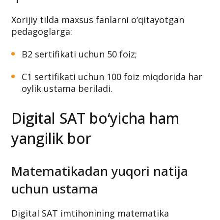
Kasbiy ta’lim pedagoglariga
qo‘shimcha to‘lov
Xorijiy tilda maxsus fanlarni o‘qitayotgan
pedagoglarga:
B2 sertifikati uchun 50 foiz;
C1 sertifikati uchun 100 foiz miqdorida har
oylik ustama beriladi.
Digital SAT bo‘yicha ham
yangilik bor
Matematikadan yuqori natija