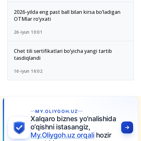
qoldi — Yangi test mezonlari bilan tanishing
15-iyun 10:27
2026-yilda eng past ball bilan kirsa bo‘ladigan
OTMlar ro‘yxati
26-iyun 10:01
Chet tili sertifikatlari bo‘yicha yangi tartib
tasdiqlandi
16-iyun 16:02
ida