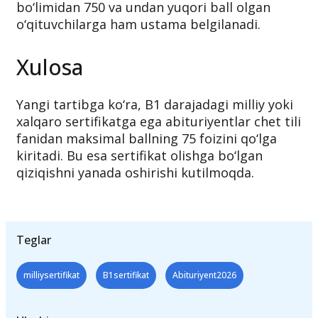
uchun ustama
Digital SAT imtihonining matematika
bo‘limidan 750 va undan yuqori ball olgan
o‘qituvchilarga ham ustama belgilanadi.
Xulosa
Yangi tartibga ko‘ra, B1 darajadagi milliy yoki
xalqaro sertifikatga ega abituriyentlar chet tili
fanidan maksimal ballning 75 foizini qo‘lga
kiritadi. Bu esa sertifikat olishga bo‘lgan
qiziqishni yanada oshirishi kutilmoqda.
Teglar