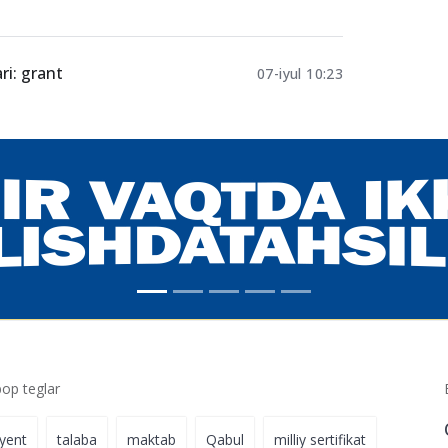
ri: grant
07-iyul 10:23
p teglar
iyent
talaba
maktab
Qabul
milliy sertifikat