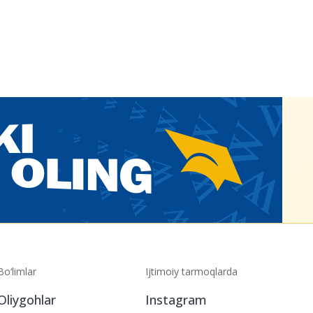
Bo‘limlar
Ijtimoiy tarmoqlarda
Oliygohlar
Instagram