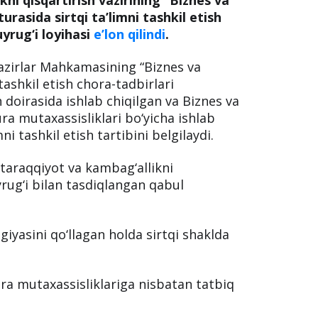
rasida sirtqi ta’limni tashkil etish
uyrug‘i loyihasi
e’lon qilindi
.
 Vazirlar Mahkamasining “Biznes va
tashkil etish chora-tadbirlari
sh doirasida ishlab chiqilgan va Biznes va
ra mutaxassisliklari bo‘yicha ishlab
i tashkil etish tartibini belgilaydi.
 taraqqiyot va kambag‘allikni
uyrug‘i bilan tasdiqlangan qabul
ogiyasini qo‘llagan holda sirtqi shaklda
ra mutaxassisliklariga nisbatan tatbiq