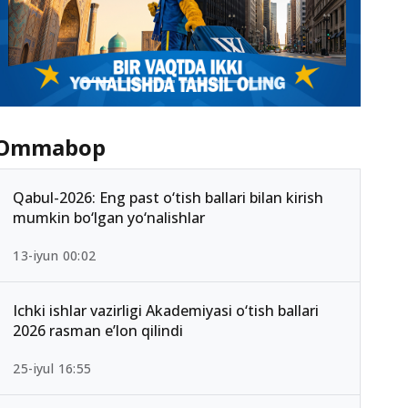
Ommabop
Qabul-2026: Eng past o‘tish ballari bilan kirish
mumkin bo‘lgan yo‘nalishlar
13-iyun 00:02
Ichki ishlar vazirligi Akademiyasi o‘tish ballari
2026 rasman e’lon qilindi
25-iyul 16:55