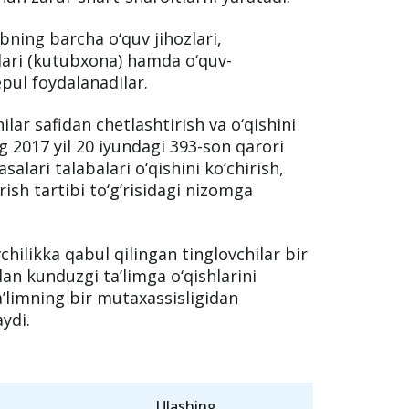
abning barcha o‘quv jihozlari,
lari (kutubxona) hamda o‘quv-
pul foydalanadilar.
hilar safidan chetlashtirish va o‘qishini
 2017 yil 20 iyundagi 393-son qarori
alari talabalari o‘qishini ko‘chirish,
rish tartibi to‘g‘risidagi nizomga
hilikka qabul qilingan tinglovchilar bir
dan kunduzgi ta’limga o‘qishlarini
a’limning bir mutaxassisligidan
aydi.
Ulashing