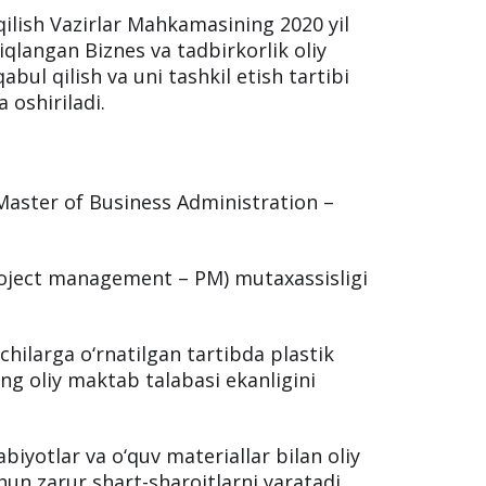
 qilish Vazirlar Mahkamasining 2020 yil
iqlangan Biznes va tadbirkorlik oliy
ul qilish va uni tashkil etish tartibi
 oshiriladi.
Master of Business Administration –
roject management – PM) mutaxassisligi
vchilarga o‘rnatilgan tartibda plastik
ing oliy maktab talabasi ekanligini
dabiyotlar va o‘quv materiallar bilan oliy
hun zarur shart-sharoitlarni yaratadi.