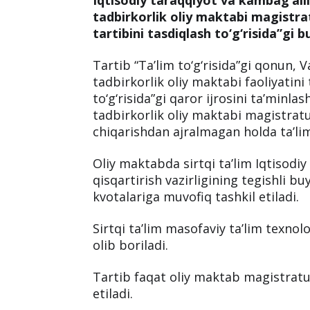
tadbirkorlik oliy maktabi magistratu
tartibini tasdiqlash to‘g‘risida”gi b
Tartib “Ta’lim to‘g‘risida”gi qonun,
tadbirkorlik oliy maktabi faoliyatini 
to‘g‘risida”gi qaror ijrosini ta’minla
tadbirkorlik oliy maktabi magistratu
chiqarishdan ajralmagan holda ta’limn
Oliy maktabda sirtqi ta’lim Iqtisodiy
qisqartirish vazirligining tegishli b
kvotalariga muvofiq tashkil etiladi.
Sirtqi ta’lim masofaviy ta’lim texnol
olib boriladi.
Tartib faqat oliy maktab magistratu
etiladi.