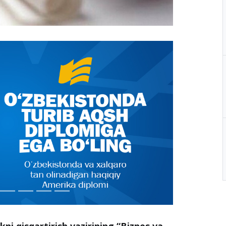
kni qisqartirish vazirining “Biznes va