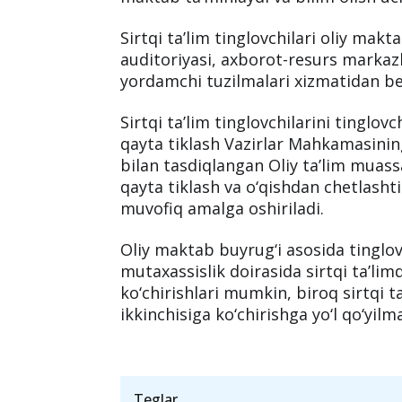
Sirtqi ta’lim tinglovchilari oliy makt
auditoriyasi, axborot-resurs markaz
yordamchi tuzilmalari xizmatidan be
Sirtqi ta’lim tinglovchilarini tinglovc
qayta tiklash Vazirlar Mahkamasining
bilan tasdiqlangan Oliy ta’lim muassas
qayta tiklash va o‘qishdan chetlashti
muvofiq amalga oshiriladi.
Oliy maktab buyrug‘i asosida tinglovc
mutaxassislik doirasida sirtqi ta’lim
ko‘chirishlari mumkin, biroq sirtqi t
ikkinchisiga ko‘chirishga yo‘l qo‘yilm
Teglar