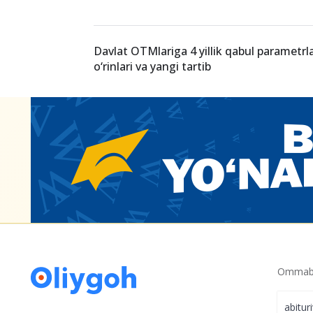
Davlat OTMlariga 4 yillik qabul parametrla
o‘rinlari va yangi tartib
Ommabo
abitur