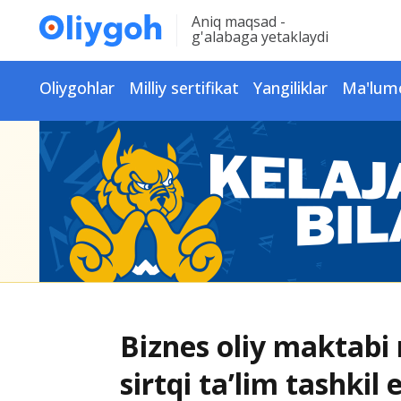
Aniq maqsad -
g'alabaga yetaklaydi
Oliygohlar
Milliy sertifikat
Yangiliklar
Ma'lum
Biznes oliy maktabi
sirtqi ta’lim tashkil e