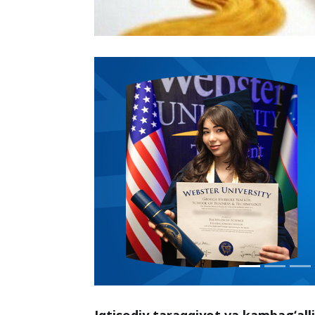
Iqtisodiy taraqqiyot va kambag‘alli