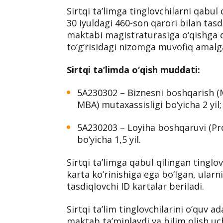
Sirtqi ta’limga tinglovchilarni qabul
30 iyuldagi 460-son qarori bilan tasd
maktabi magistraturasiga o‘qishga qab
to‘g‘risidagi nizomga muvofiq amalga
Sirtqi ta’limda o‘qish muddati:
5A230302 – Biznesni boshqarish (
MBA) mutaxassisligi bo‘yicha 2 yil;
5A230203 – Loyiha boshqaruvi (P
bo‘yicha 1,5 yil.
Sirtqi ta’limga qabul qilingan tinglo
karta ko‘rinishiga ega bo‘lgan, ularn
tasdiqlovchi ID kartalar beriladi.
Sirtqi ta’lim tinglovchilarini o‘quv a
maktab ta’minlaydi va bilim olish uc