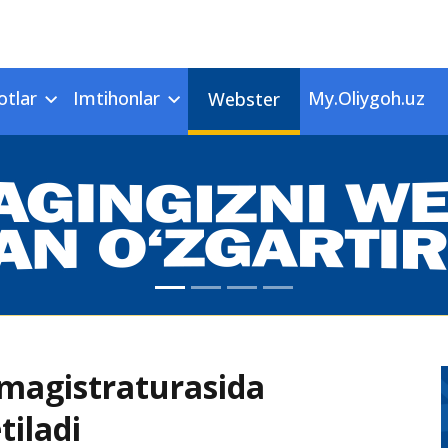
otlar
Imtihonlar
My.Oliygoh.uz
Webster
 magistraturasida
tiladi