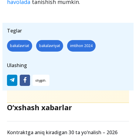
Ta’lim yo‘nalishiga mos test sinovi
topshiriladigan fanlar majmuasi bilan
ushbu
havolada
tanishish mumkin.
Teglar
bakalavriat
bakalavriyat
imtihon 2024
Ulashing
O‘xshash xabarlar