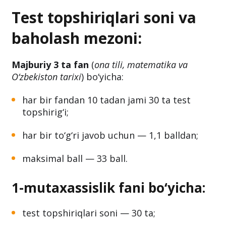
topshiriqlari soni va baholash mezoni
tasdiqlandi.
Test topshiriqlari soni va
baholash mezoni:
Majburiy 3 ta fan
(
ona tili, matematika va
O‘zbekiston tarixi
) bo‘yicha:
har bir fandan 10 tadan jami 30 ta test
topshirig‘i;
har bir to‘g‘ri javob uchun — 1,1 balldan;
maksimal ball — 33 ball.
1-mutaxassislik fani bo‘yicha: