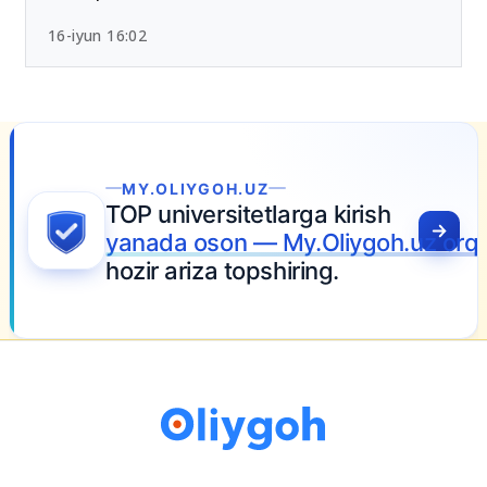
Chet tili sertifikatlari bo‘yicha yangi tartib
tasdiqlandi
16-iyun 16:02
MY.OLIYGOH.UZ
P universitetlarga kirish
anada oson — My.Oliygoh.uz orqali
zir ariza topshiring.