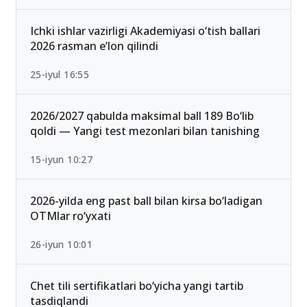
mumkin bo‘lgan yo‘nalishlar
13-iyun 00:02
Ichki ishlar vazirligi Akademiyasi o‘tish ballari
2026 rasman e’lon qilindi
25-iyul 16:55
2026/2027 qabulda maksimal ball 189 Bo‘lib
qoldi — Yangi test mezonlari bilan tanishing
15-iyun 10:27
2026-yilda eng past ball bilan kirsa bo‘ladigan
OTMlar ro‘yxati
26-iyun 10:01