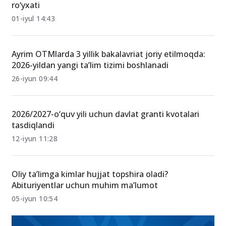
Kontraktga aniq kiradigan 30 ta yo‘nalish – 2026
ro‘yxati
01-iyul 14:43
Ayrim OTMlarda 3 yillik bakalavriat joriy etilmoqda:
2026-yildan yangi ta’lim tizimi boshlanadi
26-iyun 09:44
2026/2027-o‘quv yili uchun davlat granti kvotalari
tasdiqlandi
12-iyun 11:28
Oliy ta’limga kimlar hujjat topshira oladi?
Abituriyentlar uchun muhim ma’lumot