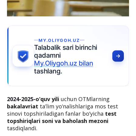
MY.OLIYGOH.UZ
Talabalik sari birinchi
qadamni
My.Oliygoh.uz bilan
tashlang.
2024-2025-o‘quv yili
uchun OTMlarning
bakalavriat
ta’lim yo‘nalishlariga mos test
sinovi topshiriladigan fanlar bo‘yicha
test