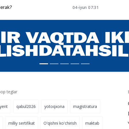
flangan
22.12.2022 10:22
i
kerak?
04-iyun 07:31