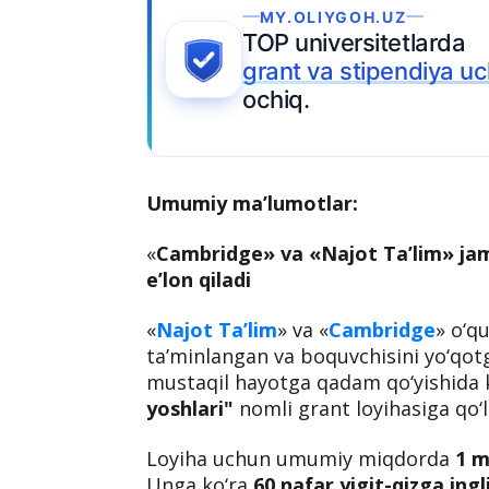
Ariza topshiring
abul
Umumiy ma’lumotlar:
«
Cambridge» va «Najot Ta’lim» jam
e’lon qiladi
«
Najot Ta’lim
» va «
Cambridge
» o‘q