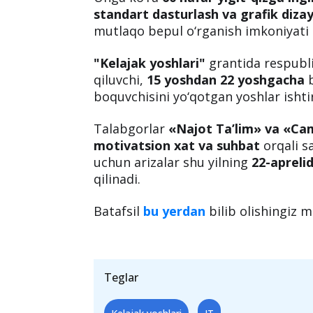
ta’minlangan va boquvchisini yo‘qotg
mustaqil hayotga qadam qo‘yishida
yoshlari"
nomli grant loyihasiga qo‘l
Loyiha uchun umumiy miqdorda
1 m
Unga ko‘ra
60 nafar yigit-qizga
ingl
standart dasturlash va grafik dizayn
mutlaqo bepul o‘rganish imkoniyati b
"Kelajak yoshlari"
grantida respubl
qiluvchi,
15 yoshdan 22 yoshgacha
b
boquvchisini yo‘qotgan yoshlar ishti
Talabgorlar
«Najot Ta’lim» va «Ca
motivatsion xat va suhbat
orqali s
uchun arizalar shu yilning
22-apreli
qilinadi.
Batafsil
bu yerdan
bilib olishingiz 