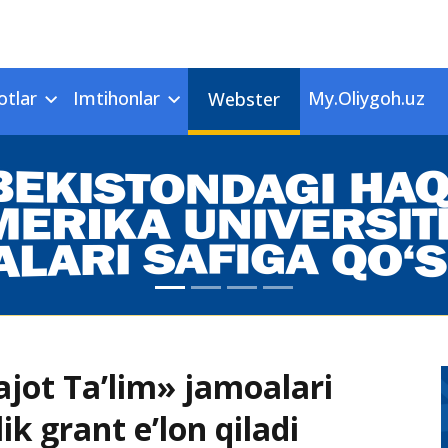
otlar
Imtihonlar
My.Oliygoh.uz
Webster
jot Ta’lim» jamoalari
ik grant e’lon qiladi