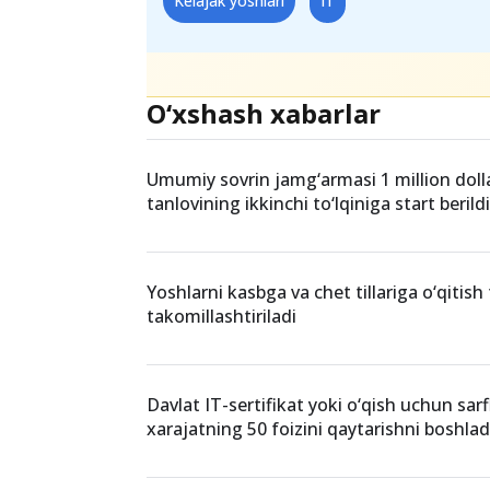
Teglar
Kelajak yoshlari
IT
O‘xshash xabarlar
Umumiy sovrin jamg‘armasi 1 million dolla
tanlovining ikkinchi to‘lqiniga start berildi
Yoshlarni kasbga va chet tillariga o‘qitish 
takomillashtiriladi