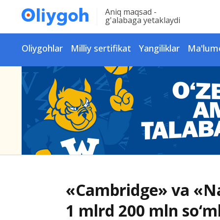
Aniq maqsad -
g'alabaga yetaklaydi
Oliygohlar
Milliy sertifikat
Yangiliklar
Ma'lum
«Cambridge» va «Na
1 mlrd 200 mln so‘ml