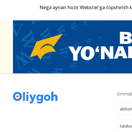
Davlat IT-sertifikat yoki o‘qish uchun sar
xarajatning 50 foizini qaytarishni boshlad
Nega aynan hozir Webster’ga topshirish 