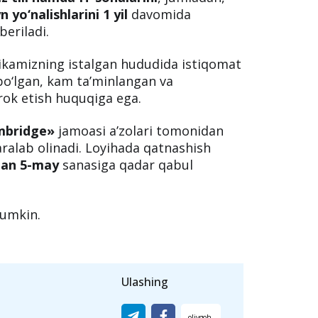
an yoshlarni qo‘llab-quvvatlash, ularni
 ko‘maklashish maqsadida
"Kelajak
 urgan.
lrd 200 million so‘m
mablag‘ ajratildi.
iz tili hamda IT sohalarini
, jumladan,
 yo‘nalishlarini 1 yil
davomida
eriladi.
ikamizning istalgan hududida istiqomat
o‘lgan, kam ta’minlangan va
rok etish huquqiga ega.
mbridge»
jamoasi a’zolari tomonidan
aralab olinadi. Loyihada qatnashish
dan 5-may
sanasiga qadar qabul
mumkin.