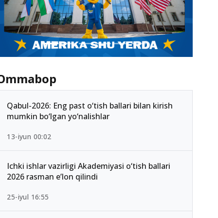
Ommabop
Qabul-2026: Eng past o‘tish ballari bilan kirish
mumkin bo‘lgan yo‘nalishlar
13-iyun 00:02
Ichki ishlar vazirligi Akademiyasi o‘tish ballari
2026 rasman e’lon qilindi
25-iyul 16:55