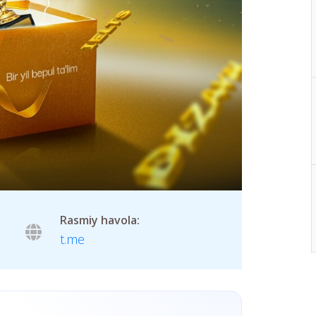
Rasmiy havola:
t.me