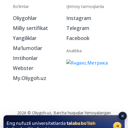
Bo‘limlar
Ijtimoiy tarmoqlarda
Oliygohlar
Instagram
Milliy sertifikat
Telegram
Yangiliklar
Facebook
Ma'lumotlar
Analitika
Imtihonlar
Webster
My.Oliygoh.uz
2026 © Oliygoh.uz, Barcha huquqlar himoyalangan
Reklama
/
Foydalanish shartlari
Eng nufuzli universitetlarda
talaba bo‘lish