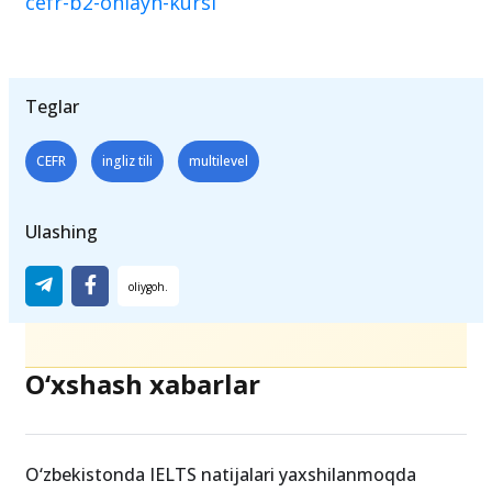
cefr-b2-onlayn-kursi
Teglar
CEFR
ingliz tili
multilevel
Ulashing
O‘xshash xabarlar
O‘zbekistonda IELTS natijalari yaxshilanmoqda