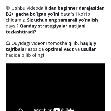
🎯 Ushbu videoda
0 dan beginner darajasidan
B2+ gacha bo‘lgan yo‘lni
batafsil ko‘rib
chiqamiz.
Siz uchun eng samarali yo‘nalish
qaysi?
Qanday strategiyalar natijani
tezlashtiradi?
📺 Quyidagi videoni tomosha qilib,
haqiqiy
tajribalar
asosida
optimal vaqt
va
usullar
haqida bilib oling!