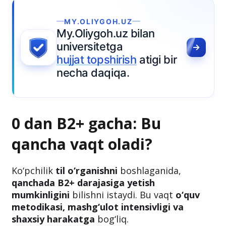
MY.OLIYGOH.UZ
My.Oliygoh.uz bilan
universitetga
hujjat topshirish
atigi bir
necha daqiqa.
0 dan B2+ gacha: Bu
qancha vaqt oladi?
Ko‘pchilik
til o‘rganishni
boshlaganida,
qanchada B2+ darajasiga yetish
mumkinligini
bilishni istaydi. Bu vaqt
o‘quv
metodikasi, mashg‘ulot intensivligi va
shaxsiy harakatga
bog‘liq.