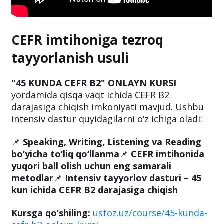
CEFR imtihoniga tezroq
tayyorlanish usuli
"45 KUNDA CEFR B2" ONLAYN KURSI
yordamida qisqa vaqt ichida CEFR B2
darajasiga chiqish imkoniyati mavjud. Ushbu
intensiv dastur quyidagilarni o‘z ichiga oladi:
📌
Speaking, Writing, Listening va Reading
bo‘yicha to‘liq qo‘llanma
📌
CEFR imtihonida
yuqori ball olish uchun eng samarali
metodlar
📌
Intensiv tayyorlov dasturi – 45
kun ichida CEFR B2 darajasiga chiqish
Kursga qo‘shiling:
ustoz.uz/course/45-kunda-