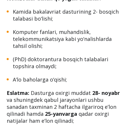
Kamida bakalavriat dasturining 2- bosqich
talabasi bo‘lishi;
Komputer fanlari, muhandislik,
telekommunikatsiya kabi yo‘nalishlarda
tahsil olishi;
(PhD) doktorantura bosqich talabalari
topshira olmaydi;
A’lo baholarga o‘qishi;
Eslatma:
Dasturga oxirgi muddat
28- noyabr
va shuningdek qabul jarayonlari ushbu
sanadan taxminan 2 haftacha ilgariroq e’lon
qilinadi hamda
25-yanvarga
qadar oxirgi
natijalar ham e’lon qilinadi;