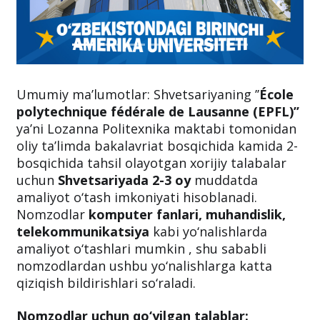
Umumiy ma’lumotlar: Shvetsariyaning ’’
École
polytechnique fédérale de Lausanne (EPFL)’’
ya’ni Lozanna Politexnika maktabi tomonidan
oliy ta’limda bakalavriat bosqichida kamida 2-
bosqichida tahsil olayotgan xorijiy talabalar
uchun
Shvetsariyada 2-3 oy
muddatda
amaliyot o‘tash imkoniyati hisoblanadi.
Nomzodlar
komputer fanlari, muhandislik,
telekommunikatsiya
kabi yo‘nalishlarda
amaliyot o‘tashlari mumkin , shu sababli
nomzodlardan ushbu yo‘nalishlarga katta
qiziqish bildirishlari so‘raladi.
Nomzodlar uchun qo‘yilgan talablar: