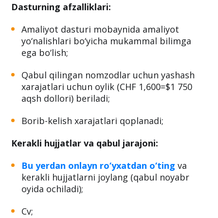
Dasturning afzalliklari:
Amaliyot dasturi mobaynida amaliyot
yo‘nalishlari bo‘yicha mukammal bilimga
ega bo‘lish;
Qabul qilingan nomzodlar uchun yashash
xarajatlari uchun oylik (CHF 1,600=$1 750
aqsh dollori) beriladi;
Borib-kelish xarajatlari qoplanadi;
Kerakli hujjatlar va qabul jarajoni:
Bu yerdan onlayn ro‘yxatdan o‘ting
va
kerakli hujjatlarni joylang (qabul noyabr
oyida ochiladi);
Cv;