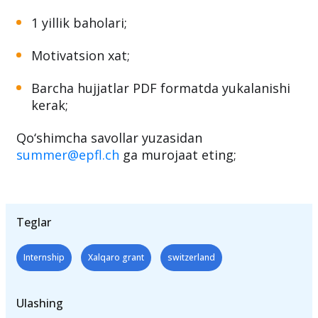
1 yillik baholari;
Motivatsion xat;
Barcha hujjatlar PDF formatda yukalanishi
kerak;
Qo‘shimcha savollar yuzasidan
summer@epfl.ch
ga murojaat eting;
Teglar
Internship
Xalqaro grant
switzerland
Ulashing