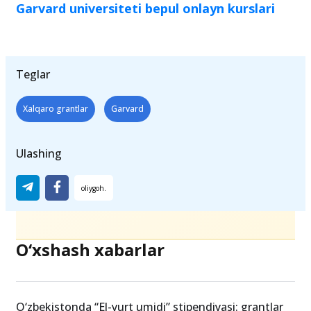
Garvard universiteti bepul onlayn kurslari
Teglar
Xalqaro grantlar
Garvard
Ulashing
O‘xshash xabarlar
O‘zbekistonda “El-yurt umidi” stipendiyasi: grantlar