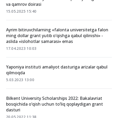
va qamrov doirasi
15.05.2025 15:40
Ayrim bitiruvchilarning «falonta universitetga falon
ming dollar grant yutib o‘qishga qabul qilinishi» -
aslida «islohotlar samarasi» emas
17.04.2023 10:03
Yaponiya instituti amaliyot dasturiga arizalar qabul
qilmoqda
5.03.2023 13:00
Bilkent University Scholarships 2022: Bakalavriat
bosqichida o‘qish uchun to‘liq qoplaydigan grant
dasturi
20.05.2022 11:38