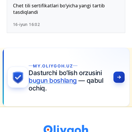
Chet tili sertifikatlari bo‘yicha yangi tartib
tasdiqlandi
16-iyun 16:02
.OLIYGOH.UZ
urchi bo‘lish orzusini
un boshlang
— qabul
iq.