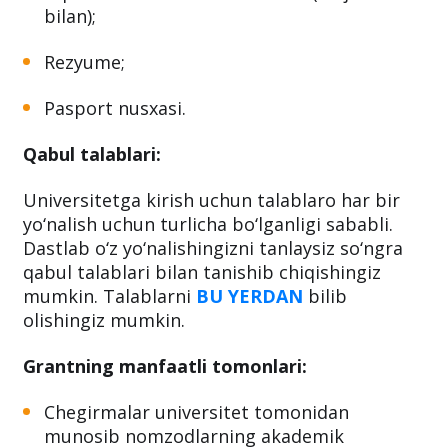
Asosiy hujjatlar:
Diplom va baho ko‘rsatkichlari (tarjimasi
bilan);
Rezyume;
Pasport nusxasi.
Qabul talablari:
Universitetga kirish uchun talablaro har bir
yo‘nalish uchun turlicha bo‘lganligi sababli.
Dastlab o‘z yo‘nalishingizni tanlaysiz so‘ngra
qabul talablari bilan tanishib chiqishingiz
mumkin. Talablarni
BU YERDAN
bilib
olishingiz mumkin.
Grantning manfaatli tomonlari: