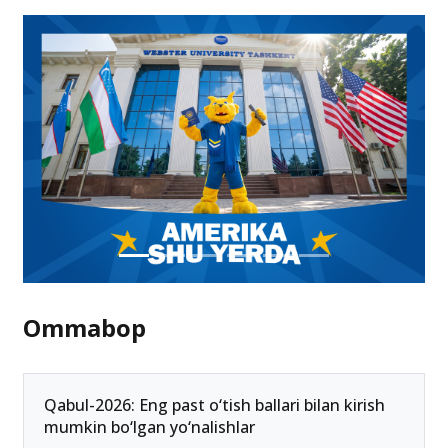
Germaniyada ishlash istagidagi o‘zbekistonliklardan
Ausbildung dasturiga arizalar qabul qilinmoqda
9.03.2023 23:48
Ommabop