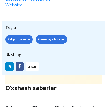
Phone: +49 851 509 1154
advice@uni-passau.de
​​​​
Website
Teglar
Xalqaro grantlar
Germaniyada ta'lim
Ulashing
O‘xshash xabarlar