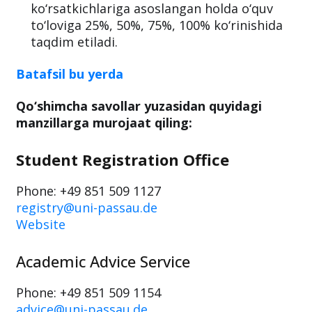
Chegirmalar universitet tomonidan
munosib nomzodlarning akademik
ko‘rsatkichlariga asoslangan holda o‘quv
to‘loviga 25%, 50%, 75%, 100% ko‘rinishida
taqdim etiladi.
Batafsil bu yerda
Qo‘shimcha savollar yuzasidan quyidagi
manzillarga murojaat qiling:
Student Registration Office
Phone: +49 851 509 1127
registry@uni-passau.de
Website
Academic Advice Service