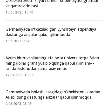
O‘zbekistonda “El-yurt umidi” stipendiyasi: grantlar
va qamrov doirasi
15.05.2025 15:40
Germaniyada o‘tkaziladigan Eynshteyn stipendiya
dasturiga arizalar qabul qilinmoqda
1.05.2023 09:43
Ayrim bitiruvchilarning «falonta universitetga falon
ming dollar grant yutib o‘qishga qabul qilinishi» -
aslida «islohotlar samarasi» emas
17.04.2023 10:03