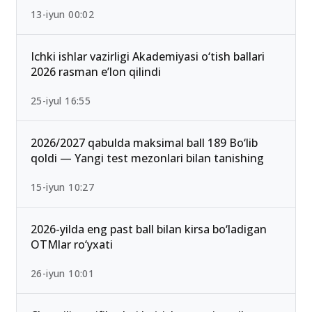
Qabul-2026: Eng past o‘tish ballari bilan kirish
mumkin bo‘lgan yo‘nalishlar
13-iyun 00:02
Ichki ishlar vazirligi Akademiyasi o‘tish ballari
2026 rasman e’lon qilindi
25-iyul 16:55
2026/2027 qabulda maksimal ball 189 Bo‘lib
qoldi — Yangi test mezonlari bilan tanishing
15-iyun 10:27
2026-yilda eng past ball bilan kirsa bo‘ladigan
OTMlar ro‘yxati