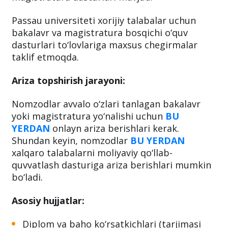
zamonaviy kampusga ega. Uning to‘rtta
fakulteti va 39 ta turli xil bakalavriat va
magistratura dasturlari mavjud.
Passau universiteti xorijiy talabalar uchun
bakalavr va magistratura bosqichi o‘quv
dasturlari to‘lovlariga maxsus chegirmalar
taklif etmoqda.
Ariza topshirish jarayoni:
Nomzodlar avvalo o‘zlari tanlagan bakalavr
yoki magistratura yo‘nalishi uchun
BU
YERDAN
onlayn ariza berishlari kerak.
Shundan keyin, nomzodlar
BU YERDAN
xalqaro talabalarni moliyaviy qo‘llab-
quvvatlash dasturiga ariza berishlari mumkin
bo‘ladi.