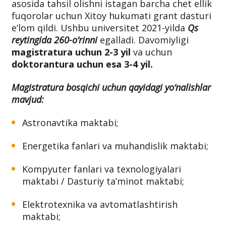
asosida tahsil olishni istagan barcha chet ellik
fuqorolar uchun Xitoy hukumati grant dasturi
e’lom qildi. Ushbu universitet 2021-yilda
Qs
reytingida 260-o‘rinni
egalladi. Davomiyligi
magistratura uchun 2-3 yil
va uchun
doktorantura uchun esa 3-4 yil.
Magistratura bosqichi uchun qayidagi yo‘nalishlar
mavjud:
Astronavtika maktabi;
Energetika fanlari va muhandislik maktabi;
Kompyuter fanlari va texnologiyalari
maktabi / Dasturiy ta’minot maktabi;
Elektrotexnika va avtomatlashtirish
maktabi;