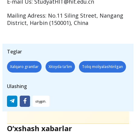
E-mail Us: StudyatHIT@hit.edu.cn
Mailing Adress: No.11 Siling Street, Nangang
District, Harbin (150001), China
Teglar
Xalqaro grantlar
Xitoyda ta'lim
Toliq moliyalashtirilgan
Ulashing
O‘xshash xabarlar