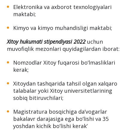
Elektronika va axborot texnologiyalari
maktabi;
Kimyo va kimyo muhandisligi maktabi;
Xitoy hukumati stipendiyasi 2022
uchun
muvofiqlik mezonlari quyidagilardan iborat:
Nomzodlar Xitoy fuqarosi bo‘lmasliklari
kerak;
Xitoydan tashqarida tahsil olgan xalqaro
talabalar yoki Xitoy universitetlarining
sobiq bitiruvchilari;
Magistratura bosqichiga da’vogarlar
bakalavr darajasiga ega bo‘lishi va 35
yoshdan kichik bo‘lishi kerak’