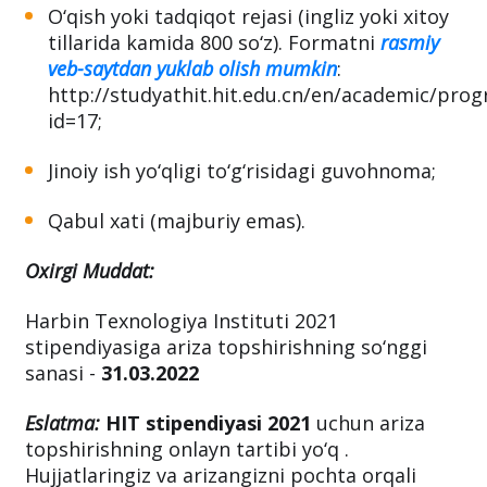
O‘qish yoki tadqiqot rejasi (ingliz yoki xitoy
tillarida kamida 800 so‘z). Formatni
rasmiy
veb-saytdan yuklab olish mumkin
:
http://studyathit.hit.edu.cn/en/academic/pro
id=17;
Jinoiy ish yo‘qligi to‘g‘risidagi guvohnoma;
Qabul xati (majburiy emas).
Oxirgi Muddat:
Harbin Texnologiya Instituti 2021
stipendiyasiga ariza topshirishning so‘nggi
sanasi -
31.03.2022
Eslatma:
HIT stipendiyasi 2021
uchun ariza
topshirishning onlayn tartibi yo‘q .
Hujjatlaringiz va arizangizni pochta orqali