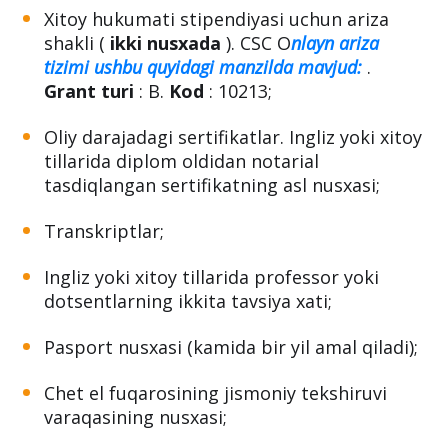
Xitoy hukumati stipendiyasi uchun ariza
shakli (
ikki nusxada
). CSC O
nlayn ariza
tizimi ushbu quyidagi manzilda mavjud:
.
Grant turi
: B.
Kod
: 10213;
Oliy darajadagi sertifikatlar. Ingliz yoki xitoy
tillarida diplom oldidan notarial
tasdiqlangan sertifikatning asl nusxasi;
Transkriptlar;
Ingliz yoki xitoy tillarida professor yoki
dotsentlarning ikkita tavsiya xati;
Pasport nusxasi (kamida bir yil amal qiladi);
Chet el fuqarosining jismoniy tekshiruvi
varaqasining nusxasi;