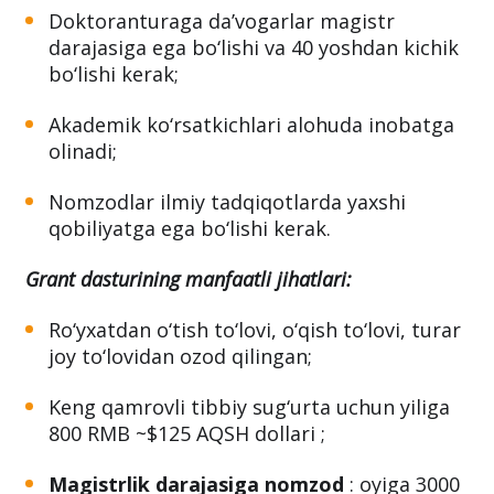
Doktoranturaga da’vogarlar magistr
darajasiga ega bo‘lishi va 40 yoshdan kichik
bo‘lishi kerak;
Akademik ko‘rsatkichlari alohuda inobatga
olinadi;
Nomzodlar ilmiy tadqiqotlarda yaxshi
qobiliyatga ega bo‘lishi kerak.
Grant dasturining manfaatli jihatlari:
Ro‘yxatdan o‘tish to‘lovi, o‘qish to‘lovi, turar
joy to‘lovidan ozod qilingan;
Keng qamrovli tibbiy sug‘urta uchun yiliga
800 RMB ~$125 AQSH dollari ;
Magistrlik darajasiga nomzod
: oyiga 3000