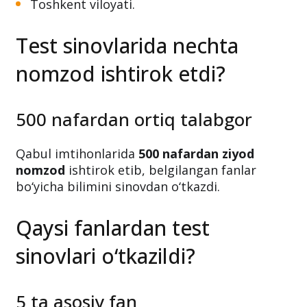
Toshkent viloyati.
Test sinovlarida nechta
nomzod ishtirok etdi?
500 nafardan ortiq talabgor
Qabul imtihonlarida
500 nafardan ziyod
nomzod
ishtirok etib, belgilangan fanlar
bo‘yicha bilimini sinovdan o‘tkazdi.
Qaysi fanlardan test
sinovlari o‘tkazildi?
5 ta asosiy fan