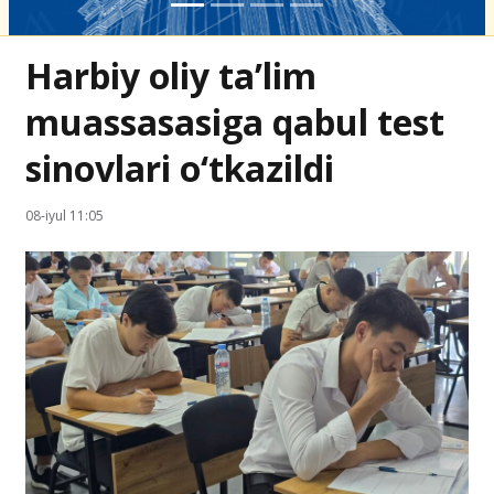
Harbiy oliy ta’lim
muassasasiga qabul test
sinovlari o‘tkazildi
08-iyul 11:05