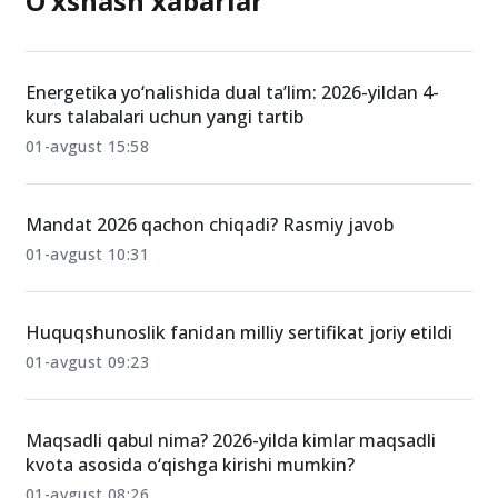
O‘xshash xabarlar
Energetika yo‘nalishida dual ta’lim: 2026-yildan 4-
kurs talabalari uchun yangi tartib
01-avgust 15:58
Mandat 2026 qachon chiqadi? Rasmiy javob
01-avgust 10:31
Huquqshunoslik fanidan milliy sertifikat joriy etildi
01-avgust 09:23
Maqsadli qabul nima? 2026-yilda kimlar maqsadli
kvota asosida o‘qishga kirishi mumkin?
01-avgust 08:26