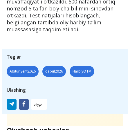
muvaffaqiyatli o‘tkazildi. 500 nafardan ortiq
nomzod 5 ta fan bo‘yicha bilimini sinovdan
o‘tkazdi. Test natijalari hisoblangach,
belgilangan tartibda oliy harbiy ta’lim
muassasasiga taqdim etiladi.
Teglar
Abituriyent2026
qabul2026
HarbiyOTM
Ulashing