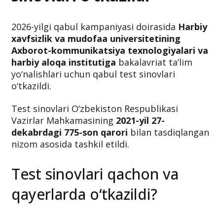
2026-yilgi qabul kampaniyasi doirasida
Harbiy
xavfsizlik va mudofaa universitetining
Axborot-kommunikatsiya texnologiyalari va
harbiy aloqa institutiga
bakalavriat ta’lim
yo‘nalishlari uchun qabul test sinovlari
o‘tkazildi.
Test sinovlari O‘zbekiston Respublikasi
Vazirlar Mahkamasining
2021-yil 27-
dekabrdagi 775-son qarori
bilan tasdiqlangan
nizom asosida tashkil etildi.
Test sinovlari qachon va
qayerlarda o‘tkazildi?