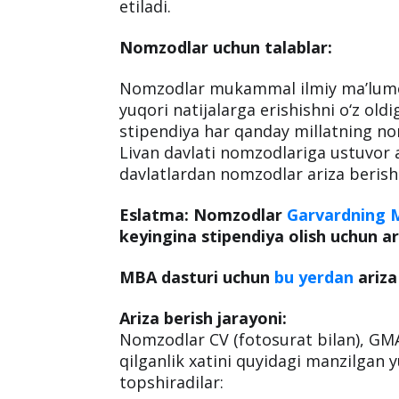
Grant quyidagilarni taklif qiladi:
• O‘quv to‘lovlari bo‘yicha 102,200 A
51,100 AQSh dollari);
• Amaliyot bilan bog‘liq sayohat va y
Ushbu grant 2022 yil kuzida boshla
etiladi.
Nomzodlar uchun talablar:
Nomzodlar mukammal ilmiy ma’lumotl
yuqori natijalarga erishishni o‘z oldi
stipendiya har qanday millatning no
Livan davlati nomzodlariga ustuvor 
davlatlardan nomzodlar ariza berish
Eslatma: Nomzodlar
Garvardning
keyingina stipendiya olish uchun ar