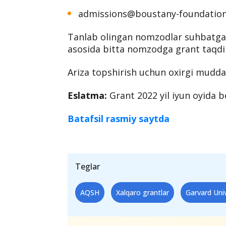
MBA dasturi uchun
bu yerdan
ariza
Ariza berish jarayoni:
Nomzodlar CV (fotosurat bilan), GMA
qilganlik xatini quyidagi manzilgan 
topshiradilar:
admissions@boustany-foundation
Tanlab olingan nomzodlar suhbatga ta
asosida bitta nomzodga grant taqdim
Ariza topshirish uchun oxirgi muddat
Eslatma:
Grant 2022 yil iyun oyida be
Batafsil rasmiy saytda