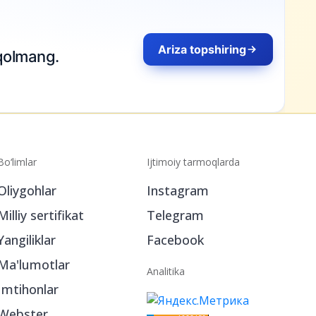
Ariza topshiring
Bo‘limlar
Ijtimoiy tarmoqlarda
Oliygohlar
Instagram