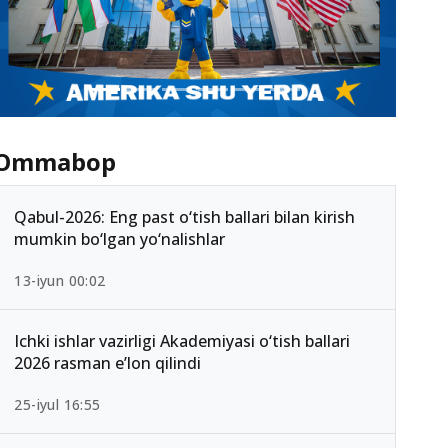
Ommabop
Qabul-2026: Eng past o‘tish ballari bilan kirish
mumkin bo‘lgan yo‘nalishlar
13-iyun 00:02
Ichki ishlar vazirligi Akademiyasi o‘tish ballari
2026 rasman e’lon qilindi
25-iyul 16:55