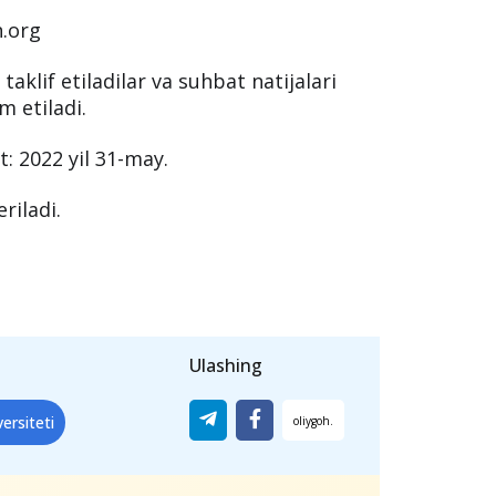
 topshirishingiz mumkin.
T ballari va universitetning MBA qabul
yuborish orqali grantga ariza
.org
klif etiladilar va suhbat natijalari
 etiladi.
: 2022 yil 31-may.
riladi.