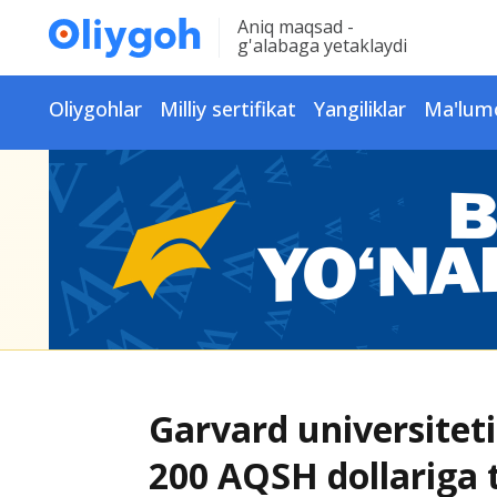
Aniq maqsad -
g'alabaga yetaklaydi
Oliygohlar
Milliy sertifikat
Yangiliklar
Ma'lum
Garvard universitet
200 AQSH dollariga 