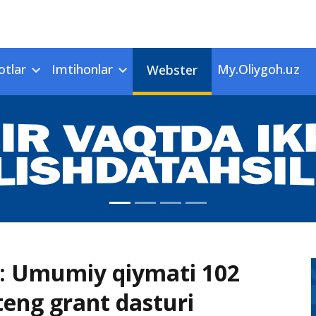
otlar
Imtihonlar
My.Oliygoh.uz
Webster
i: Umumiy qiymati 102
teng grant dasturi