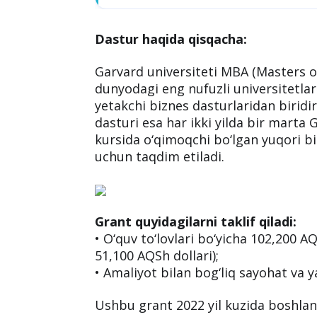
Dastur haqida qisqacha:
Garvard universiteti MBA (Masters o
dunyodagi eng nufuzli universitetlar
yetakchi biznes dasturlaridan birid
dasturi esa har ikki yilda bir marta 
kursida o‘qimoqchi bo‘lgan yuqori bi
uchun taqdim etiladi.