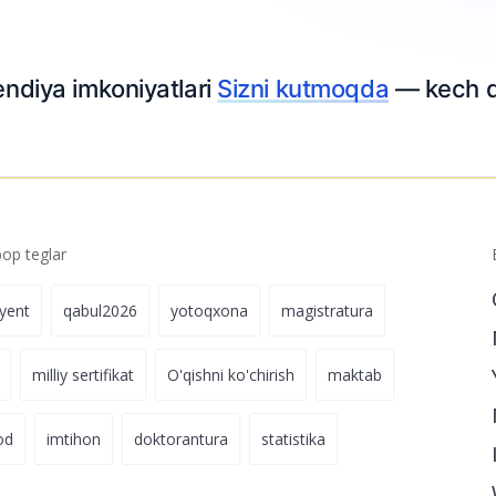
ar soni rekord
3.02.2024 11:15
lari
Sizni kutmoqda
— kech qolmang.
p teglar
iyent
qabul2026
yotoqxona
magistratura