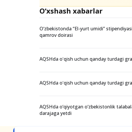
Teglar
AQSH
Xalqaro grantlar
Garvard Univ
O‘xshash xabarlar
O‘zbekistonda “El-yurt umidi” stipendiyasi
qamrov doirasi
AQSHda oʻqish uchun qanday turdagi gra
AQSHda oʻqish uchun qanday turdagi gra