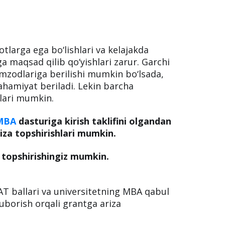
QSh dollarilik moliyaviy yordam (yiliga
ashash xarajatlari.
nadigan MBA dasturi uchun taqdim
arga ega bo‘lishlari va kelajakda
ga maqsad qilib qo‘yishlari zarur. Garchi
mzodlariga berilishi mumkin bo‘lsada,
ahamiyat beriladi. Lekin barcha
lari mumkin.
 MBA
dasturiga kirish taklifini olgandan
iza topshirishlari mumkin.