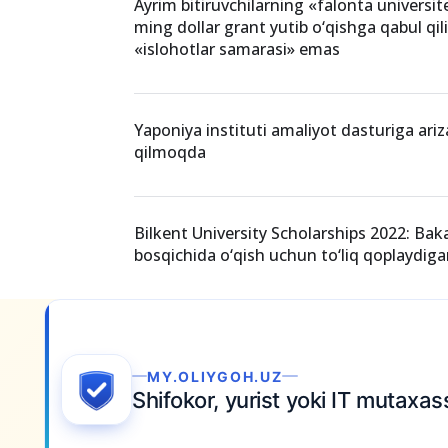
O‘zbekistonda “El-yurt umidi” stipendiyasi
qamrov doirasi
Ayrim bitiruvchilarning «falonta universit
ming dollar grant yutib o‘qishga qabul qili
«islohotlar samarasi» emas
Yaponiya instituti amaliyot dasturiga ariz
qilmoqda
Bilkent University Scholarships 2022: Baka
bosqichida o‘qish uchun to‘liq qoplaydiga