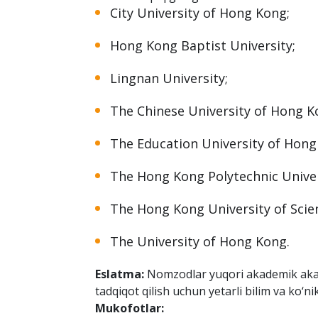
(HKPFS)
dunyodagi eng yaxshi va eng yorq
doktoranturada o‘qishga jalb etishga qara
Nomzodlarga qo‘yilgan talablar:
Quyidagi 8ta universitetda kunduzgi PhD 
ularning kelib chiqishi, oldingi ish tajribas
berish huquqiga ega bo‘lishadi.
City University of Hong Kong;
Hong Kong Baptist University;
Lingnan University;
The Chinese University of Hong K
The Education University of Hong
The Hong Kong Polytechnic Univer
The Hong Kong University of Scie