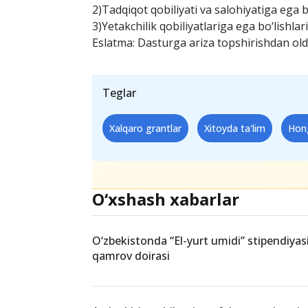
tadqiqotlari
Nomzodlarning ilmiy darajasi asosi
komissiyalari quyidagi omillarni h
1)Akademik ko‘rsatkichlari yuqori bo‘lishi 
2)Tadqiqot qobiliyati va salohiyatiga ega bo
3)Yetakchilik qobiliyatlariga ega bo‘lishlar
Eslatma: Dasturga ariza topshirishdan oldi
Teglar
Xalqaro grantlar
Xitoyda ta'lim
Hon
O‘xshash xabarlar