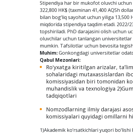
The University of Hong Kong.
Eslatma:
Nomzodlar yuqori akademik akade
tadqiqot qilish uchun yetarli bilim va ko‘ni
Mukofotlar:
Stipendiya har bir mukofot oluvchi uchun 
322,800 HK$ (taxminan 41,400 AQSh dollari
bilan bog‘liq sayohat uchun yiliga 13,500 
miqdorida stipendiya taqdim etadi. 2022/23
topshiriladi. PhD darajasini olish uchun u
oluvchilar uchun tanlangan universitetlar
mumkin. Tafsilotlar uchun bevosita tegishl
Muhim:
Gonkongdagi universitetlar odatda
Qabul Mezonlari:
Roʻyxatga kiritilgan arizalar, taʼl
sohalaridagi mutaxassislardan ibo
komissiyasidan biri tomonidan koʻri
muhandislik va texnologiya 2)Guman