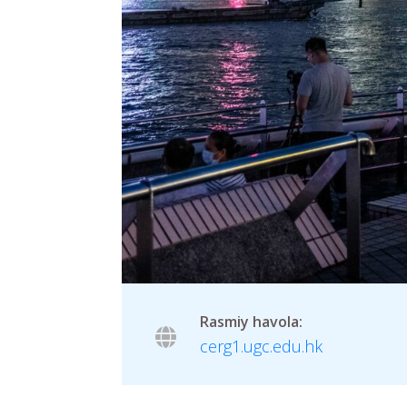
Rasmiy havola:
cerg1.ugc.edu.hk