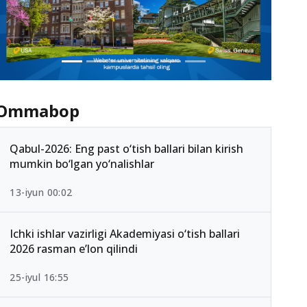
Ommabop
Qabul-2026: Eng past o‘tish ballari bilan kirish
mumkin bo‘lgan yo‘nalishlar
13-iyun 00:02
Ichki ishlar vazirligi Akademiyasi o‘tish ballari
2026 rasman e’lon qilindi
25-iyul 16:55