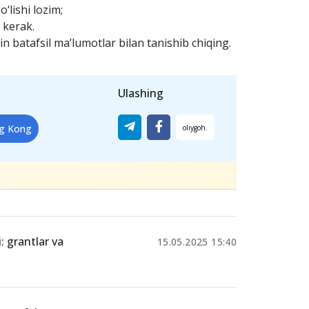
y e’tiborga loyiq bo‘lsa-da, Tanlov
isobga oladi:
lozim;
‘lishi lozim;
i kerak.
n batafsil ma’lumotlar bilan tanishib chiqing.
Ulashing
g Kong