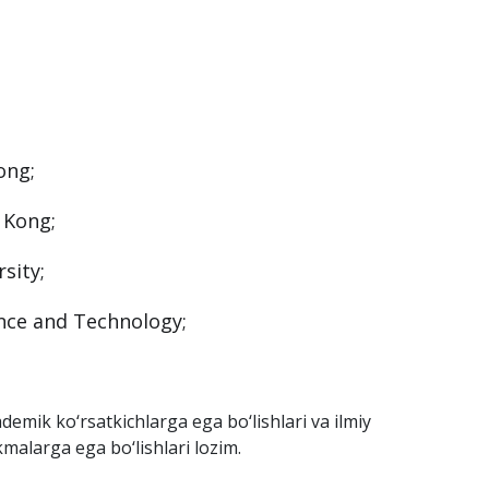
in talabalarni Gonkong universitetlarida
tilgan.
bosqichi kurslariga qabul qilingan nomzodlar,
i va etnik kelib chiqishidan qat’i nazar, ariza
ong;
 Kong;
sity;
nce and Technology;