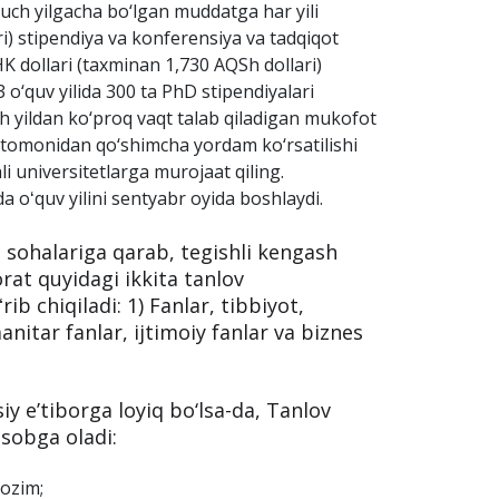
mik ko‘rsatkichlarga ega bo‘lishlari va ilmiy
kmalarga ega bo‘lishlari lozim.
uch yilgacha bo‘lgan muddatga har yili
) stipendiya va konferensiya va tadqiqot
HK dollari (taxminan 1,730 AQSh dollari)
 o‘quv yilida 300 ta PhD stipendiyalari
ch yildan ko‘proq vaqt talab qiladigan mukofot
 tomonidan qo‘shimcha yordam ko‘rsatilishi
i universitetlarga murojaat qiling.
 oʻquv yilini sentyabr oyida boshlaydi.
im sohalariga qarab, tegishli kengash
rat quyidagi ikkita tanlov
b chiqiladi: 1) Fanlar, tibbiyot,
itar fanlar, ijtimoiy fanlar va biznes