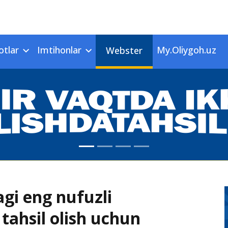
otlar
Imtihonlar
My.Oliygoh.uz
Webster
gi eng nufuzli
 tahsil olish uchun