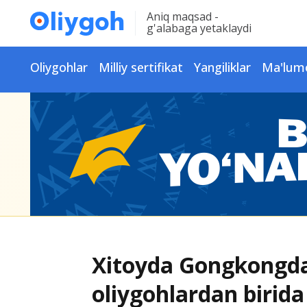
Aniq maqsad -
g'alabaga yetaklaydi
Oliygohlar
Milliy sertifikat
Yangiliklar
Ma'lum
Xitoyda Gongkongda
oliygohlardan birida