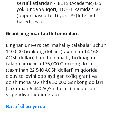
sertifikatlaridan - IELTS (Academic) 6.5
yoki undan yuqori, TOEFL kamida 550
(paper-based test) yoki 79 (Internet-
based test).
Grantning manfaatli tomonlari:
Lingnan universiteti mahalliy talabalar uchun
110 000 Gonkong dollari (taxminan 14 168
AQSh dollari) hamda mahalliy bo‘lmagan
talabalar uchun 175,000 Gonkong dollari
(taxminan 22 540 AQSh dollari) miqdorida
o‘quv to‘lovini qoplaydigan to‘liq grant va
qo‘shimcha ravishda 50 000 Gonkong dollari
(taxminan 6 440 AQSh dollari) miqdorida
stipendiya taqdim etadi.
Batafsil bu yerda