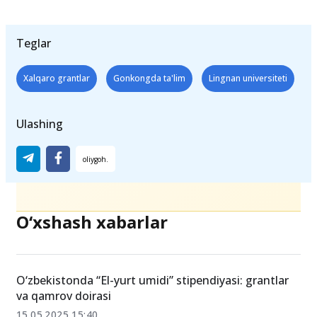
Teglar
Xalqaro grantlar
Gonkongda ta'lim
Lingnan universiteti
Ulashing
O‘xshash xabarlar
O‘zbekistonda “El-yurt umidi” stipendiyasi: grantlar
va qamrov doirasi
15.05.2025 15:40