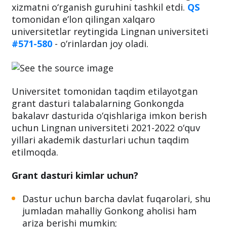
xizmatni o‘rganish guruhini tashkil etdi.
QS
tomonidan e’lon qilingan xalqaro
universitetlar reytingida Lingnan universiteti
#571-580
- o‘rinlardan joy oladi.
Universitet tomonidan taqdim etilayotgan
grant dasturi talabalarning Gonkongda
bakalavr dasturida o‘qishlariga imkon berish
uchun Lingnan universiteti 2021-2022 o‘quv
yillari akademik dasturlari uchun taqdim
etilmoqda.
Grant dasturi kimlar uchun?
Dastur uchun barcha davlat fuqarolari, shu
jumladan mahalliy Gonkong aholisi ham
ariza berishi mumkin;