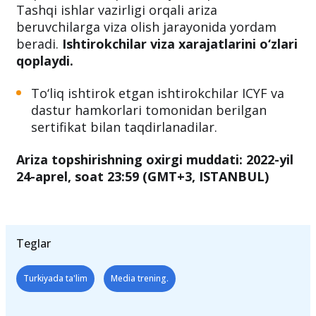
Tashqi ishlar vazirligi orqali ariza
beruvchilarga viza olish jarayonida yordam
beradi.
Ishtirokchilar viza xarajatlarini o‘zlari
qoplaydi.
To‘liq ishtirok etgan ishtirokchilar ICYF va
dastur hamkorlari tomonidan berilgan
sertifikat bilan taqdirlanadilar.
Ariza topshirishning oxirgi muddati: 2022-yil
24-aprel, soat 23:59 (GMT+3, ISTANBUL)
Teglar
Turkiyada ta'lim
Media trening.