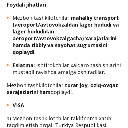
Foydali jihatlari:
Mezbon tashkilotchilar
mahalliy transport
(aeroport/avtovokzaldan lager hududi va
lager hududidan
aeroport/avtovokzalgacha) xarajatlarini
hamda tibbiy va sayohat sug‘urtasini
qoplaydi.
Eslatma:
Ishtirokchilar xalqaro tashishlarini
mustaqil ravishda amalga oshiradilar.
Mezbon tashkilotchilar
turar joy, oziq-ovqat
xarajatlarini ham
qoplaydi.
VISA
a) Mezbon tashkilotchilar taklifnoma xatini
taqdim etish orqali Turkiya Respublikasi