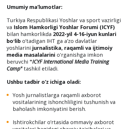
Umumiy ma’lumotlar:
Turkiya Respublikasi Yoshlar va sport vazirligi
va
Islom Hamkorligi Yoshlar Forumi (ICYF)
bilan hamkorlikda
2022-yil 4-16-iyun kunlari
boʻlib
o‘tadigan
IHT ga aʼzo davlatlar
yoshlarini
jurnalistika, raqamli va ijtimoiy
media masalalarini
oʻrganishga imkon
beruvchi
"
ICYF International Media Training
Camp"
tashkil etiladi.
Ushbu tadbir o‘z ichiga oladi:
Yosh jurnalistlarga raqamli axborot
vositalarining ishonchliligini tushunish va
baholash imkoniyatini berish.
Ishtirokchilar o‘rtasida ommaviy axborot