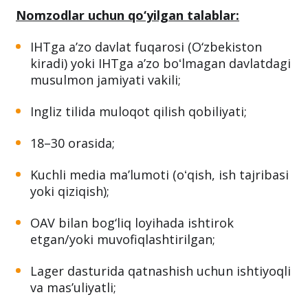
Nomzodlar uchun qo‘yilgan talablar:
IHTga aʼzo davlat fuqarosi (O‘zbekiston
kiradi) yoki IHTga aʼzo boʻlmagan davlatdagi
musulmon jamiyati vakili;
Ingliz tilida muloqot qilish qobiliyati;
18–30 orasida;
Kuchli media maʼlumoti (oʻqish, ish tajribasi
yoki qiziqish);
OAV bilan bog‘liq loyihada ishtirok
etgan/yoki muvofiqlashtirilgan;
Lager dasturida qatnashish uchun ishtiyoqli
va mas’uliyatli;