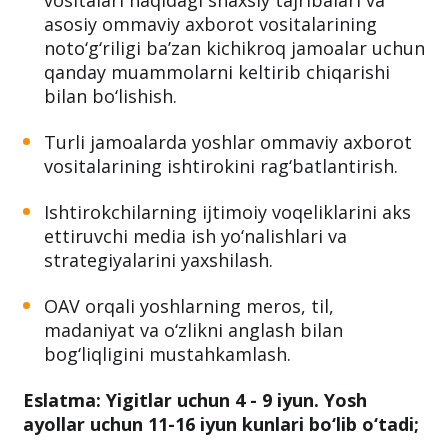
vositalari haqidagi shaxsiy tajribalari va
asosiy ommaviy axborot vositalarining
noto‘g‘riligi ba’zan kichikroq jamoalar uchun
qanday muammolarni keltirib chiqarishi
bilan bo‘lishish.
Turli jamoalarda yoshlar ommaviy axborot
vositalarining ishtirokini rag‘batlantirish.
Ishtirokchilarning ijtimoiy voqeliklarini aks
ettiruvchi media ish yo‘nalishlari va
strategiyalarini yaxshilash.
OAV orqali yoshlarning meros, til,
madaniyat va o‘zlikni anglash bilan
bog‘liqligini mustahkamlash.
Eslatma:
Yigitlar uchun 4 - 9 iyun.
Yosh
ayollar uchun 11-16 iyun kunlari bo‘lib o‘tadi;