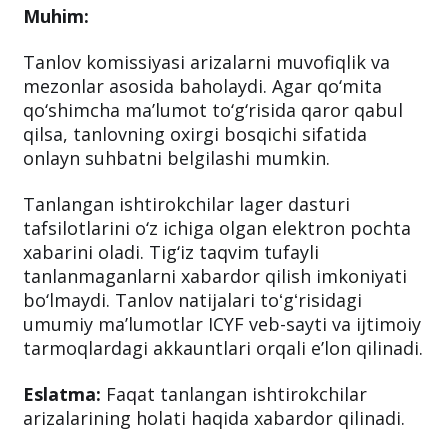
Muhim:
Tanlov komissiyasi arizalarni muvofiqlik va
mezonlar asosida baholaydi. Agar qo‘mita
qo‘shimcha ma’lumot to‘g‘risida qaror qabul
qilsa, tanlovning oxirgi bosqichi sifatida
onlayn suhbatni belgilashi mumkin.
Tanlangan ishtirokchilar lager dasturi
tafsilotlarini o‘z ichiga olgan elektron pochta
xabarini oladi. Tig‘iz taqvim tufayli
tanlanmaganlarni xabardor qilish imkoniyati
bo‘lmaydi. Tanlov natijalari toʻgʻrisidagi
umumiy maʼlumotlar ICYF veb-sayti va ijtimoiy
tarmoqlardagi akkauntlari orqali eʼlon qilinadi.
Eslatma:
Faqat tanlangan ishtirokchilar
arizalarining holati haqida xabardor qilinadi.