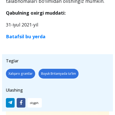
talabnomalari bo‘limidan olishingiz mumkin.
Qabulning oxirgi muddati:
31-iyul 2021-yil
Batafsil bu yerda
Teglar
Xalqaro grantlar
Buyuk Britaniyada ta'lim
Ulashing