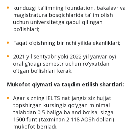
kunduzgi ta’limning foundation, bakalavr va
magistratura bosqichlarida ta’lim olish
uchun universitetga qabul qilingan
bo‘lishlari;
Faqat o‘qishning birinchi yilida ekanliklari;
2021 yil sentyabr yoki 2022 yil yanvar oyi
oralig‘idagi semestr uchun ro‘yxatdan
o‘tgan bo‘lishlari kerak.
Mukofot qiymati va taqdim etilish shartlari:
Agar sizning IELTS natijangiz siz hujjat
topshirgan kursingiz qo‘ygan minimal
talabdan 0,5 ballga baland bo‘lsa, sizga
1500 funt (taxminan 2 118 AQSh dollari)
mukofot beriladi;