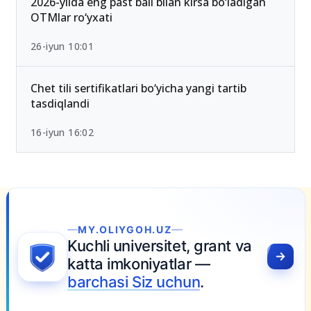
2026-yilda eng past ball bilan kirsa bo‘ladigan
OTMlar ro‘yxati
26-iyun 10:01
Chet tili sertifikatlari bo‘yicha yangi tartib
tasdiqlandi
16-iyun 16:02