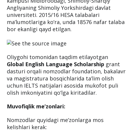
kampusi Midlbroodagi, Shimoliy-Sharqiy
Angliyaning Shimoliy Yorkshirdagi davlat
universiteti. 2015/16 HESA talabalari
ma’lumotlariga ko‘ra, unda 18576 nafar talaba
bor ekanligi qayd etilgan.
Oliygohi tomonidan taqdim etilayotgan
Global English Language Scholarship
grant
dasturi orqali nomzodlar foundation, bakalavr
va magistratura bosqichlarida ta’lim olish
uchun IELTS natijalari asosida mukofot puli
olish imkoniyatini qo‘lga kiritadilar.
Muvofiqlik me’zonlari:
Nomzodlar quyidagi me’zonlarga mos
kelishlari kerak: