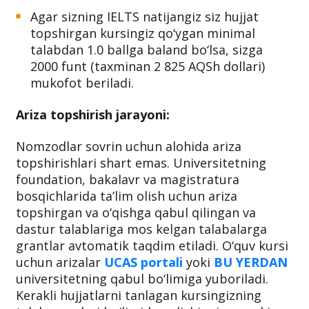
Agar sizning IELTS natijangiz siz hujjat
topshirgan kursingiz qo‘ygan minimal
talabdan 1.0 ballga baland bo‘lsa, sizga
2000 funt (taxminan 2 825 AQSh dollari)
mukofot beriladi.
Ariza topshirish jarayoni:
Nomzodlar sovrin uchun alohida ariza
topshirishlari shart emas. Universitetning
foundation, bakalavr va magistratura
bosqichlarida ta’lim olish uchun ariza
topshirgan va o‘qishga qabul qilingan va
dastur talablariga mos kelgan talabalarga
grantlar avtomatik taqdim etiladi. O‘quv kursi
uchun arizalar
UCAS portali
yoki
BU YERDAN
universitetning qabul bo‘limiga yuboriladi.
Kerakli hujjatlarni tanlagan kursingizning