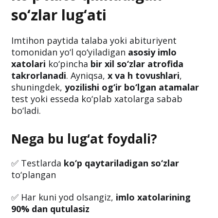
so‘zlar lug‘ati
Imtihon paytida talaba yoki abituriyent
tomonidan yo‘l qo‘yiladigan
asosiy imlo
xatolari
ko‘pincha
bir xil so‘zlar atrofida
takrorlanadi
. Ayniqsa,
x va h tovushlari
,
shuningdek,
yozilishi og‘ir bo‘lgan atamalar
test yoki esseda ko‘plab xatolarga sabab
bo‘ladi.
Nega bu lug‘at foydali?
✅ Testlarda
ko‘p qaytariladigan so‘zlar
to‘plangan
✅ Har kuni yod olsangiz,
imlo xatolarining
90% dan qutulasiz