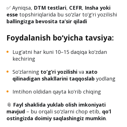
✅ Ayniqsa,
DTM testlari
,
CEFR
,
Insha yoki
esse
topshiriqlarida bu so‘zlar to‘g‘ri yozilishi
ballingizga bevosita ta’sir qiladi
Foydalanish bo‘yicha tavsiya:
Lug‘atni har kuni 10–15 daqiqa ko‘zdan
kechiring
So‘zlarning
to‘g‘ri yozilishi
va
xato
qilinadigan shakllarini taqqoslab
yodlang
Imtihon oldidan qayta ko‘rib chiqing
📎
Fayl shaklida yuklab olish imkoniyati
mavjud
– bu orqali so‘zlarni chop etib,
qo‘l
ostingizda doimiy saqlashingiz mumkin
.