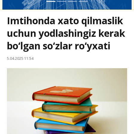
Imtihonda xato qilmaslik
uchun yodlashingiz kerak
bo‘lgan so‘zlar ro‘yxati
5.04.2025 11:54