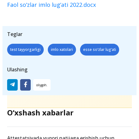
Faol so‘zlar imlo lug‘ati 2022.docx
Teglar
test tayyorgarligi
imlo xatolari
esse so‘zlar lug‘ati
Ulashing
O‘xshash xabarlar
Attestatsiyada yuqori natijaga erishish uchun