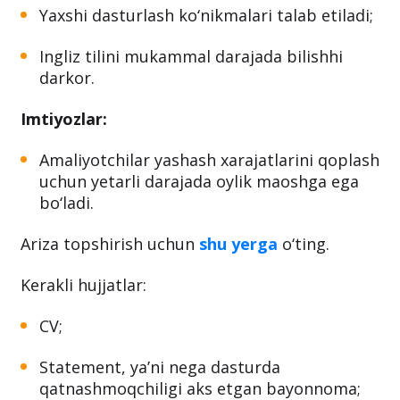
Yaxshi dasturlash ko‘nikmalari talab etiladi;
Ingliz tilini mukammal darajada bilishhi
darkor.
Imtiyozlar:
Amaliyotchilar yashash xarajatlarini qoplash
uchun yetarli darajada oylik maoshga ega
bo‘ladi.
Ariza topshirish uchun
shu yerga
o‘ting.
Kerakli hujjatlar:
CV;
Statement, ya’ni nega dasturda
qatnashmoqchiligi aks etgan bayonnoma;