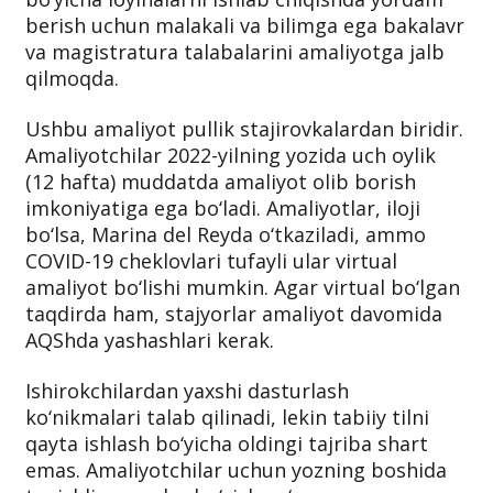
berish uchun malakali va bilimga ega bakalavr
va magistratura talabalarini amaliyotga jalb
qilmoqda.
Ushbu amaliyot pullik stajirovkalardan biridir.
Amaliyotchilar 2022-yilning yozida uch oylik
(12 hafta) muddatda amaliyot olib borish
imkoniyatiga ega bo‘ladi. Amaliyotlar, iloji
bo‘lsa, Marina del Reyda o‘tkaziladi, ammo
COVID-19 cheklovlari tufayli ular virtual
amaliyot bo‘lishi mumkin. Agar virtual bo‘lgan
taqdirda ham, stajyorlar amaliyot davomida
AQShda yashashlari kerak.
Ishirokchilardan yaxshi dasturlash
ko‘nikmalari talab qilinadi, lekin tabiiy tilni
qayta ishlash bo‘yicha oldingi tajriba shart
emas. Amaliyotchilar uchun yozning boshida