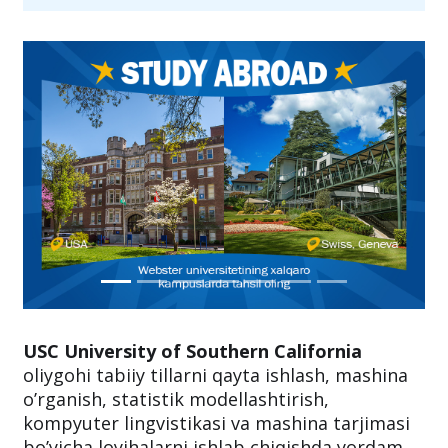
USC University of Southern California
oliygohi tabiiy tillarni qayta ishlash, mashina
oʼrganish, statistik modellashtirish,
kompyuter lingvistikasi va mashina tarjimasi
boʼyicha loyihalarni ishlab chiqishda yordam