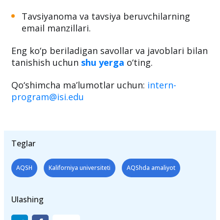
Tavsiyanoma va tavsiya beruvchilarning
email manzillari.
Eng ko‘p beriladigan savollar va javoblari bilan
tanishish uchun
shu yerga
o‘ting.
Qo‘shimcha ma’lumotlar uchun:
intern-
program@isi.edu
Teglar
AQSH
Kaliforniya universiteti
AQShda amaliyot
Ulashing