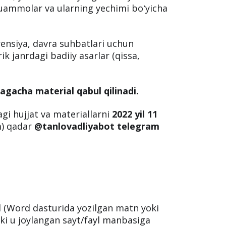
ar 2022 yil 1 yanvardan 2022 yil 20
AVda, teleradiokanallarda yoki shaxsiy
m.
ari, yaratib berilayotgan imtiyoz va
ammolar va ularning yechimi boʻyicha
erensiya, davra suhbatlari uchun
ik janrdagi badiiy asarlar (qissa,
tagacha material qabul qilinadi.
gi hujjat va materiallarni
2022 yil 11
) qadar
@tanlovadliyabot telegram