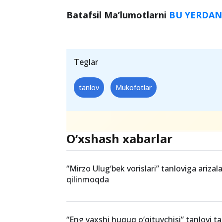
Eng yaxshi jurnalistik material uc
Eng yaxshi blogpost uchun -
blend
Adliya eʼtirofi -
multivarka.
Batafsil Ma’lumotlarni
BU YERDA
Teglar
tanlov
Mukofotlar
O‘xshash xabarlar