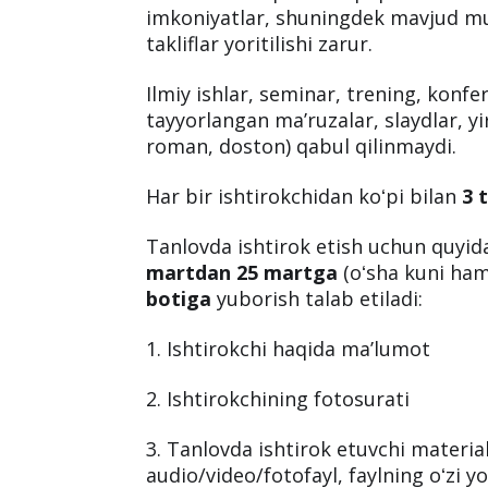
Tanlovga taqdim etiladigan materiall
martga qadar bosma yoki elektron O
bloglarda eʼlon qilingan boʻlishi lozi
Bunda xotin-qizlar huquqlari masalal
imkoniyatlar, shuningdek mavjud mu
takliflar yoritilishi zarur.
Ilmiy ishlar, seminar, trening, konf
tayyorlangan maʼruzalar, slaydlar, yir
roman, doston) qabul qilinmaydi.
Har bir ishtirokchidan koʻpi bilan
3 
Tanlovda ishtirok etish uchun quyida
martdan 25 martga
(oʻsha kuni ham
botiga
yuborish talab etiladi: