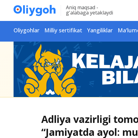
Aniq maqsad -
g'alabaga yetaklaydi
Oliygohlar
Milliy sertifikat
Yangiliklar
Ma'lum
Adliya vazirligi tom
“Jamiyatda ayol: m