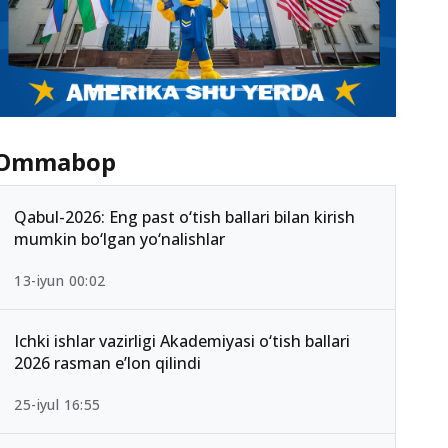
Ommabop
Qabul-2026: Eng past o‘tish ballari bilan kirish
mumkin bo‘lgan yo‘nalishlar
13-iyun 00:02
Ichki ishlar vazirligi Akademiyasi o‘tish ballari
2026 rasman e’lon qilindi
25-iyul 16:55