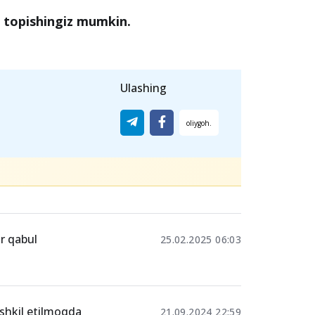
hun -
televizor;
er toʻplami;
N
topishingiz mumkin.
Ulashing