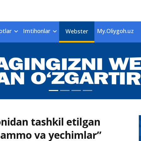
otlar
Imtihonlar
My.Oliygoh.uz
Webster
onidan tashkil etilgan
uammo va yechimlar”