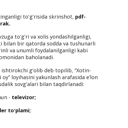
al (Word dasturida yozilgan matn yoki
yoki u joylangan sayt/fayl manbasiga
inganligi toʻgʻrisida skrinshot,
pdf-
erak.
uga toʻgʻri va xolis yondashilganligi,
gi bilan bir qatorda sodda va tushunarli
inli va unumli foydalanilganligi kabi
tomonidan baholanadi.
ishtirokchi gʻolib deb topilib, “Xotin-
i oy” loyihasini yakunlash arafasida eʼlon
alik sovgʻalari bilan taqdirlanadi: