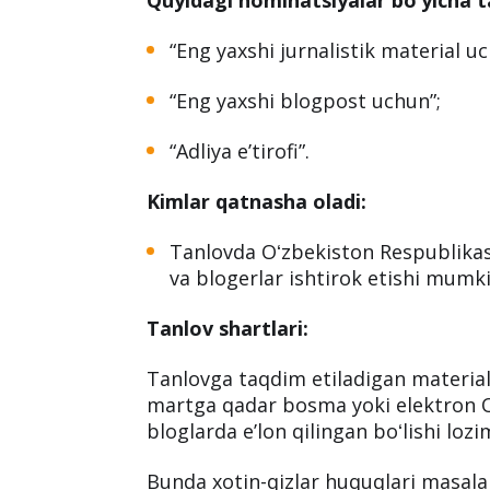
Umumiy ma’lumotlar:
Adliya vazirligi tomonidan
“Xotin-qi
doirasida
“Jamiyatda ayol: muammo
qilingan.
Quyidagi nominatsiyalar bo‘yicha ta
“Eng yaxshi jurnalistik material uc
“Eng yaxshi blogpost uchun”;
“Adliya eʼtirofi”.
Kimlar qatnasha oladi:
Tanlovda Oʻzbekiston Respublikasi
va blogerlar ishtirok etishi mumki
Tanlov shartlari: