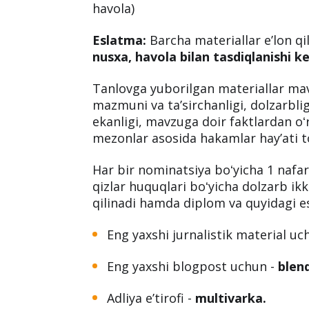
1. Ishtirokchi haqida maʼlumot
2. Ishtirokchining fotosurati
3. Tanlovda ishtirok etuvchi materi
audio/video/fotofayl, faylning oʻzi 
havola)
Eslatma:
Barcha materiallar eʼlon qil
nusxa, havola bilan tasdiqlanishi k
Tanlovga yuborilgan materiallar mavz
mazmuni va taʼsirchanligi, dolzarbli
ekanligi, mavzuga doir faktlardan oʻr
mezonlar asosida hakamlar hayʼati 
Har bir nominatsiya boʻyicha 1 nafar 
qizlar huquqlari boʻyicha dolzarb ikk
qilinadi hamda diplom va quyidagi esd