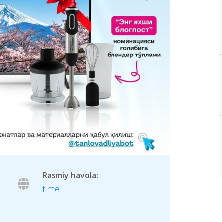
Rasmiy havola:
t.me