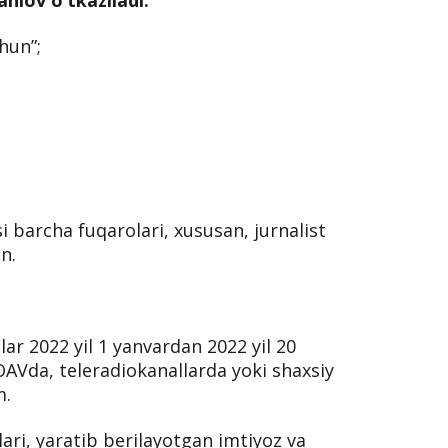
zlar huquqlari boʻyicha dolzarb ikki oy”
 va yechimlar”
tanlovi oʻtkazilishi eʼlon
nlov o‘tkaziladi:
hun”;
 barcha fuqarolari, xususan, jurnalist
n.