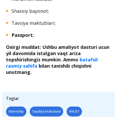
Hozirda ro‘yxatdan o‘tgan muassasadan
arab yoki ingliz tilidagi rasmiy akademik
ma’lumot nusxasi;
Shaxsiy bayonot;
Tavsiya maktublari;
Passport;
Oxirgi muddat: Ushbu amaliyot dasturi ucun
yil davomida istalgan vaqt ariza
topshirishingiz mumkin. Ammo
batafsil
rasmiy sahifa
bilan tanishib chiqishni
unutmang.
Teglar