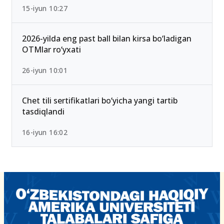
2026/2027 qabulda maksimal ball 189 Bo‘lib
qoldi — Yangi test mezonlari bilan tanishing
15-iyun 10:27
2026-yilda eng past ball bilan kirsa bo‘ladigan
OTMlar ro‘yxati
26-iyun 10:01
Chet tili sertifikatlari bo‘yicha yangi tartib
tasdiqlandi
16-iyun 16:02