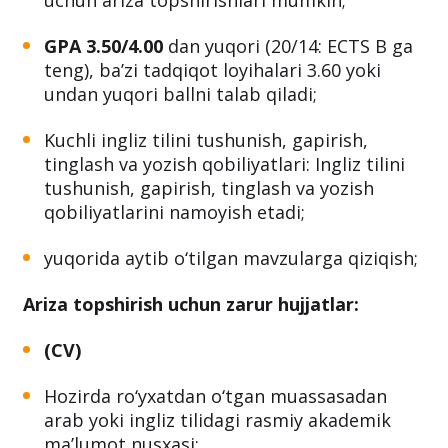
bakalavriat bosqichini tugatganlar
magistratura bosqichi amaliyot dasturi
uchun ariza topshirishlari mumkin;
GPA 3.50/4.00
dan yuqori (20/14: ECTS B ga
teng), baʼzi tadqiqot loyihalari 3.60 yoki
undan yuqori ballni talab qiladi;
Kuchli ingliz tilini tushunish, gapirish,
tinglash va yozish qobiliyatlari: Ingliz tilini
tushunish, gapirish, tinglash va yozish
qobiliyatlarini namoyish etadi;
yuqorida aytib o‘tilgan mavzularga qiziqish;
Ariza topshirish uchun zarur hujjatlar:
(CV)