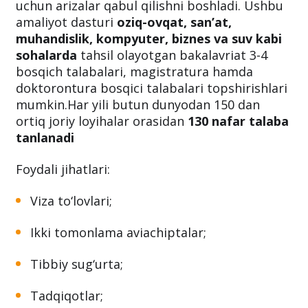
kelgan barcha xalqaro talabalar uchun ochiq.
Hozirda Saudiya Arabistonida KAUST VSRP
to‘liq moliyalashtirilgan amaliyot dasturi
uchun arizalar qabul qilishni boshladi. Ushbu
amaliyot dasturi
o
ziq-ovqat, san’at,
muhandislik, kompyuter, biznes va suv kabi
sohalarda
tahsil olayotgan bakalavriat 3-4
bosqich talabalari, magistratura hamda
doktorontura bosqici talabalari topshirishlari
mumkin.Har yili butun dunyodan 150 dan
ortiq joriy loyihalar orasidan
130 nafar talaba
tanlanadi
Foydali jihatlari:
Viza to‘lovlari;
Ikki tomonlama aviachiptalar;