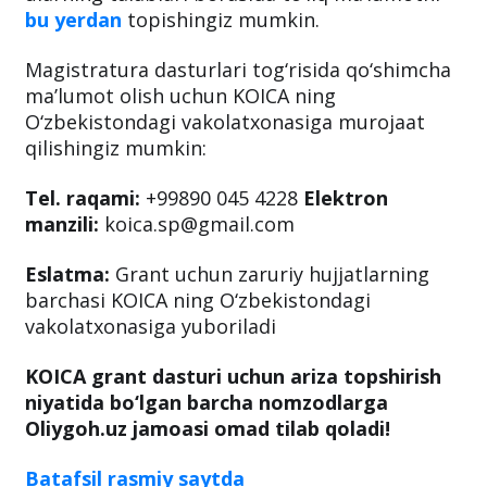
bu yerdan
topishingiz mumkin.
Magistratura dasturlari tog‘risida qo‘shimcha
ma’lumot olish uchun KOICA ning
O‘zbekistondagi vakolatxonasiga murojaat
qilishingiz mumkin:
Tel. raqami:
+99890 045 4228
Elektron
manzili:
koica.sp@gmail.com
Eslatma:
Grant uchun zaruriy hujjatlarning
barchasi KOICA ning O‘zbekistondagi
vakolatxonasiga yuboriladi
KOICA grant dasturi uchun ariza topshirish
niyatida bo‘lgan barcha nomzodlarga
Oliygoh.uz jamoasi omad tilab qoladi!
Batafsil rasmiy saytda