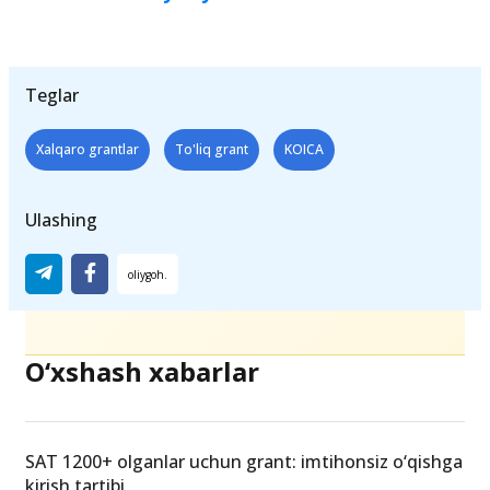
Teglar
Xalqaro grantlar
To'liq grant
KOICA
Ulashing
O‘xshash xabarlar
SAT 1200+ olganlar uchun grant: imtihonsiz o‘qishga
kirish tartibi