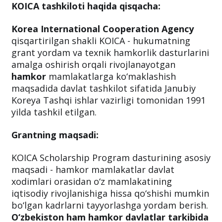
KOICA tashkiloti haqida qisqacha:
Korea International Cooperation Agency
qisqartirilgan shakli KOICA - hukumatning
grant yordam va texnik hamkorlik dasturlarini
amalga oshirish orqali rivojlanayotgan
hamkor
mamlakatlarga ko‘maklashish
maqsadida davlat tashkilot sifatida Janubiy
Koreya Tashqi ishlar vazirligi tomonidan 1991
yilda tashkil etilgan.
Grantning maqsadi:
KOICA Scholarship Program dasturining asosiy
maqsadi - hamkor mamlakatlar davlat
xodimlari orasidan o‘z mamlakatining
iqtisodiy rivojlanishiga hissa qo‘shishi mumkin
bo‘lgan kadrlarni tayyorlashga yordam berish.
O‘zbekiston ham hamkor davlatlar tarkibida