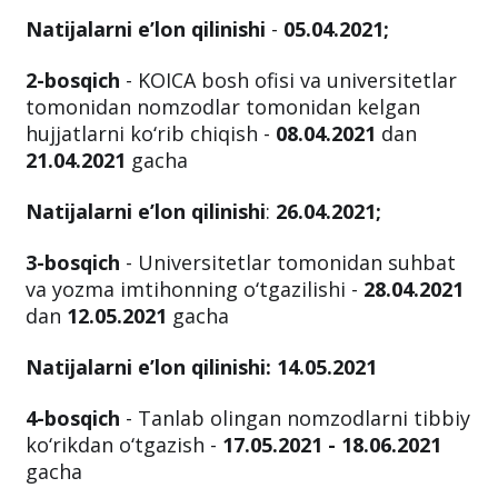
Natijalarni e’lon qilinishi
-
05.04.2021;
2-bosqich
- KOICA bosh ofisi va universitetlar
tomonidan nomzodlar tomonidan kelgan
hujjatlarni ko‘rib chiqish -
08.04.2021
dan
21.04.2021
gacha
Natijalarni e’lon qilinishi
:
26.04.2021;
3-bosqich
- Universitetlar tomonidan suhbat
va yozma imtihonning o‘tgazilishi -
28.04.2021
dan
12.05.2021
gacha
Natijalarni e’lon qilinishi: 14.05.2021
4-bosqich
- Tanlab olingan nomzodlarni tibbiy
ko‘rikdan o‘tgazish -
17.05.2021 - 18.06.2021
gacha