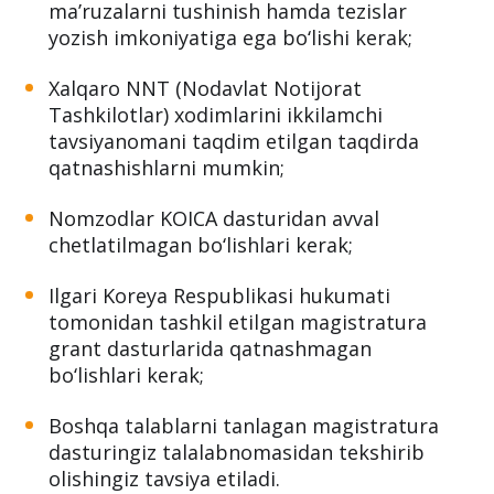
ma’ruzalarni tushinish hamda tezislar
yozish imkoniyatiga ega bo‘lishi kerak;
Xalqaro NNT (Nodavlat Notijorat
Tashkilotlar) xodimlarini ikkilamchi
tavsiyanomani taqdim etilgan taqdirda
qatnashishlarni mumkin;
Nomzodlar KOICA dasturidan avval
chetlatilmagan bo‘lishlari kerak;
Ilgari Koreya Respublikasi hukumati
tomonidan tashkil etilgan magistratura
grant dasturlarida qatnashmagan
bo‘lishlari kerak;
Boshqa talablarni tanlagan magistratura
dasturingiz talalabnomasidan tekshirib
olishingiz tavsiya etiladi.