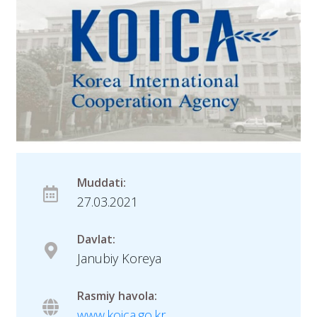
Muddati:
27.03.2021
Davlat:
Janubiy Koreya
Rasmiy havola:
www.koica.go.kr