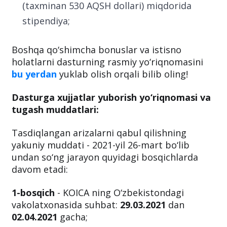
(taxminan 530 AQSH dollari) miqdorida
stipendiya;
Boshqa qo‘shimcha bonuslar va istisno
holatlarni dasturning rasmiy yo‘riqnomasini
bu yerdan
yuklab olish orqali bilib oling!
Dasturga xujjatlar yuborish yo‘riqnomasi va
tugash muddatlari:
Tasdiqlangan arizalarni qabul qilishning
yakuniy muddati - 2021-yil 26-mart bo‘lib
undan so‘ng jarayon quyidagi bosqichlarda
davom etadi:
1-bosqich
- KOICA ning O‘zbekistondagi
vakolatxonasida suhbat:
29.03.2021
dan
02.04.2021
gacha;