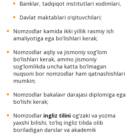
Banklar, tadqiqot institutlari xodimlari,
Davlat maktablari o‘qituvchilari;
Nomzodlar kamida ikki yillik rasmiy ish
amaliyotiga ega bo‘lishlari kerak;
Nomzodlar aqliy va jismoniy sog‘lom
bo‘lishlari kerak, ammo jismoniy
sog‘lomlikda uncha katta bo‘lmagan
nuqsoni bor nomzodlar ham qatnashishlari
mumkin;
Nomzodlar bakalavr darajasi diplomiga ega
bo‘lishi kerak;
Nomzodlar
ingliz tilini
og‘zaki va yozma
yaxshi bilishi, to‘liq ingliz tilida olib
boriladigan darslar va akademik