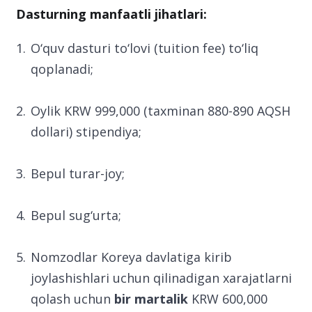
Dasturning manfaatli jihatlari:
O‘quv dasturi to‘lovi (tuition fee) to‘liq
qoplanadi;
Oylik KRW 999,000 (taxminan 880-890 AQSH
dollari) stipendiya;
Bepul turar-joy;
Bepul sug‘urta;
Nomzodlar Koreya davlatiga kirib
joylashishlari uchun qilinadigan xarajatlarni
qolash uchun
bir martalik
KRW 600,000