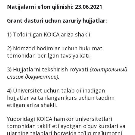
Natijalarni e’lon qilinishi:
23.06.2021
Grant dasturi uchun zaruriy hujjatlar:
1) To‘ldirilgan KOICA ariza shakli
2) Nomzod hodimlar uchun hukumat
tomonidan berilgan tavsiya xati;
3) Hujjatlarni tekshirish ro‘yxati
(контрольный
список документов);
4) Universitet uchun talab qilinadigan
hujjatlar va tanlangan kurs uchun taqdim
etilgan ariza shakli.
Yuqoridagi KOICA hamkor universitetlari
tomonidan taklif etilayotgan o‘quv kurslari va
ularning talablari borasida to‘liq ma’lumotni