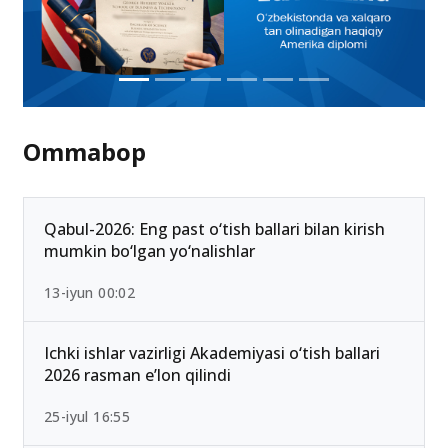
Ommabop
Qabul-2026: Eng past o‘tish ballari bilan kirish
mumkin bo‘lgan yo‘nalishlar
13-iyun 00:02
Ichki ishlar vazirligi Akademiyasi o‘tish ballari
2026 rasman e’lon qilindi