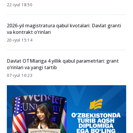
SAT 1200 ball bilan qaysi magistratura yo‘nalishlariga
grant asosida kirish mumkin?
22-iyul 18:50
2026-yil magistratura qabul kvotalari: Davlat granti
va kontrakt o‘rinlari
20-iyul 15:14
Davlat OTMlariga 4 yillik qabul parametrlari: grant
o‘rinlari va yangi tartib
07-iyul 10:23