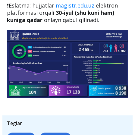
talabgorlar o‘qishga tanlovdan tashqari
alohida tavsiya etiladi.
❗️Eslatma: hujjatlar
magistr.edu.uz
elektron
platformasi orqali
30-iyul (shu kuni ham)
kuniga qadar
onlayn qabul qilinadi.