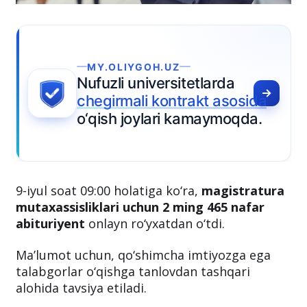
MY.OLIYGOH.UZ
Nufuzli universitetlarda
chegirmali kontrakt asosida
o‘qish joylari kamaymoqda.
9-iyul soat 09:00 holatiga ko‘ra,
magistratura
mutaxassisliklari uchun 2 ming 465 nafar
abituriyent
onlayn ro‘yxatdan o‘tdi.
Ma’lumot uchun, qo‘shimcha imtiyozga ega