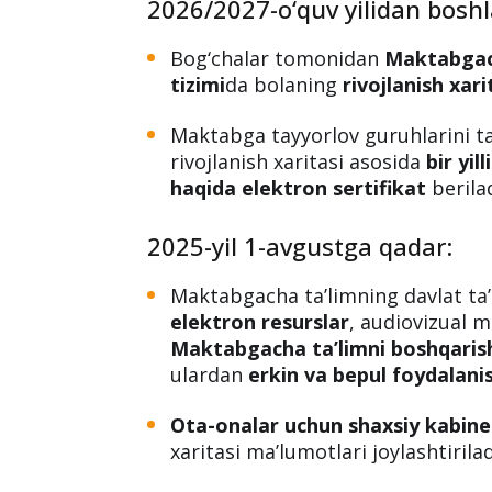
2026/2027-o‘quv yilidan boshl
Bog‘chalar tomonidan
Maktabgach
tizimi
da bolaning
rivojlanish xari
Maktabga tayyorlov guruhlarini 
rivojlanish xaritasi asosida
bir yi
haqida elektron sertifikat
berilad
2025-yil 1-avgustga qadar:
Maktabgacha ta’limning davlat ta’l
elektron resurslar
, audiovizual 
Maktabgacha ta’limni boshqarish
ulardan
erkin va bepul foydalani
Ota-onalar uchun shaxsiy kabine
xaritasi ma’lumotlari joylashtirilad