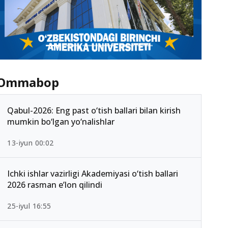
Ommabop
Qabul-2026: Eng past o‘tish ballari bilan kirish
mumkin bo‘lgan yo‘nalishlar
13-iyun 00:02
Ichki ishlar vazirligi Akademiyasi o‘tish ballari
2026 rasman e’lon qilindi
25-iyul 16:55