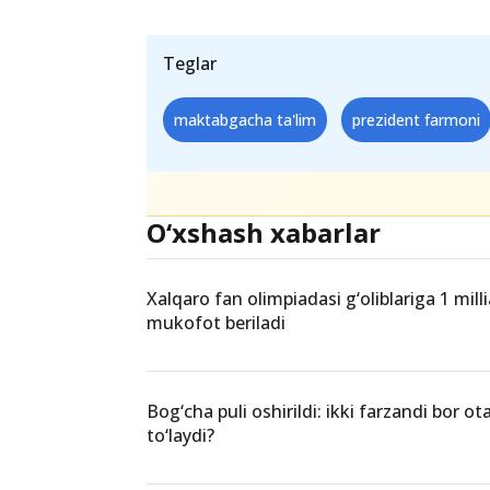
Teglar
maktabgacha ta'lim
prezident farmoni
O‘xshash xabarlar
Xalqaro fan olimpiadasi g‘oliblariga 1 mil
mukofot beriladi
Bog‘cha puli oshirildi: ikki farzandi bor o
to‘laydi?