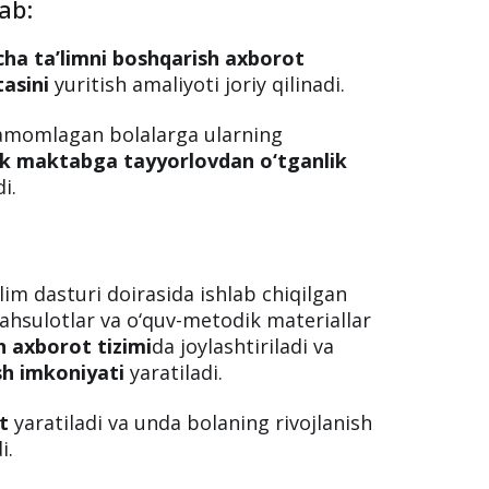
ab:
a ta’limni boshqarish axborot
tasini
yuritish amaliyoti joriy qilinadi.
tamomlagan bolalarga ularning
llik maktabga tayyorlovdan o‘tganlik
i.
im dasturi doirasida ishlab chiqilgan
mahsulotlar va o‘quv-metodik materiallar
 axborot tizimi
da joylashtiriladi va
sh imkoniyati
yaratiladi.
t
yaratiladi va unda bolaning rivojlanish
i.