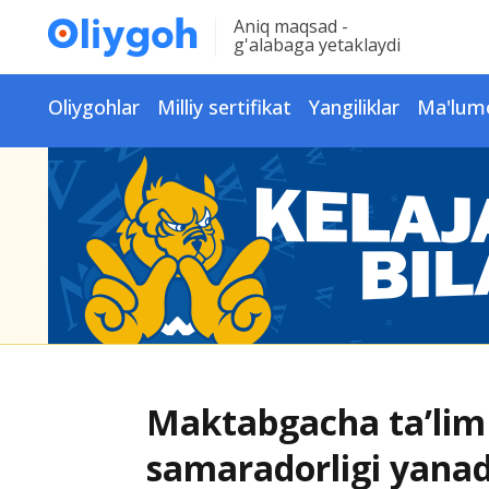
Aniq maqsad -
g'alabaga yetaklaydi
Oliygohlar
Milliy sertifikat
Yangiliklar
Ma'lum
Maktabgacha ta’lim 
samaradorligi yanad