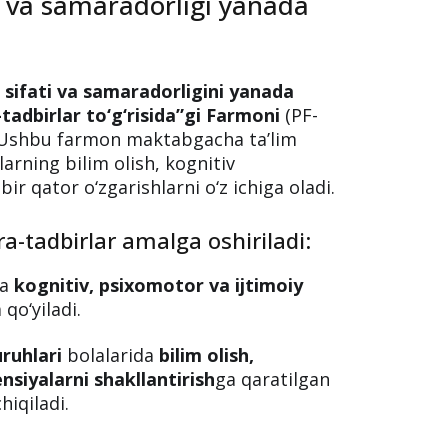
i va samaradorligi yanada
sifati va samaradorligini yanada
tadbirlar to‘g‘risida”gi Farmoni
(PF-
di. Ushbu farmon maktabgacha ta’lim
larning bilim olish, kognitiv
ir qator o‘zgarishlarni o‘z ichiga oladi.
a-tadbirlar amalga oshiriladi:
da
kognitiv, psixomotor va ijtimoiy
 qo‘yiladi.
ruhlari
bolalarida
bilim olish,
siyalarni shakllantirish
ga qaratilgan
hiqiladi.