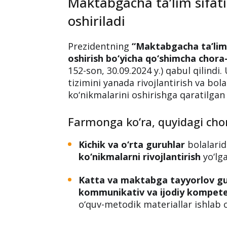
Maktabgacha ta’lim sifat
oshiriladi
Prezidentning
“Maktabgacha ta’lim 
oshirish bo‘yicha qo‘shimcha chora-
152-son, 30.09.2024 y.) qabul qilin
tizimini yanada rivojlantirish va bola
ko‘nikmalarini oshirishga qaratilgan b
Farmonga ko‘ra, quyidagi chor
Kichik va o‘rta guruhlar
bolalari
ko‘nikmalarni rivojlantirish
yo‘lga
Katta va maktabga tayyorlov gu
kommunikativ va ijodiy kompeten
o‘quv-metodik materiallar ishlab c